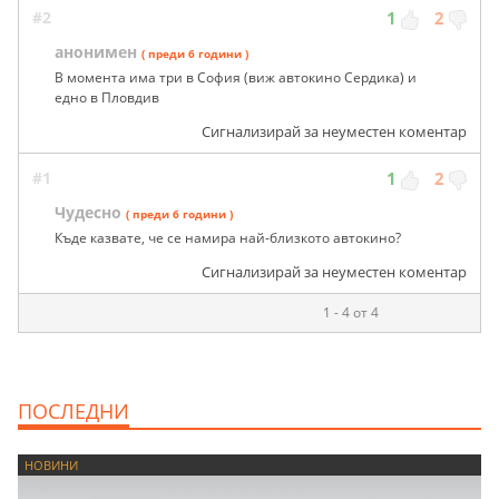
#2
1
2
анонимен
( преди 6 години )
В момента има три в София (виж автокино Сердика) и
едно в Пловдив
Сигнализирай за неуместен коментар
#1
1
2
Чудесно
( преди 6 години )
Къде казвате, че се намира най-близкото автокино?
Сигнализирай за неуместен коментар
1 - 4 от 4
ПОСЛЕДНИ
НОВИНИ