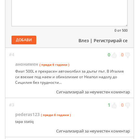
0
от 500
ДОБАВИ
Влез
|
Регистрирай се
#4
0
0
анонимен
( преди 6 години )
Фиат 500L е прекрасен автомолбил за дълъг път. В Италия
си взехме под наем и обиколихме от Неапол надолу до
Сицилия без трудности...
Сигнализирай за неуместен коментар
#3
1
0
pederas123
( преди 6 години )
tapa statiq
Сигнализирай за неуместен коментар