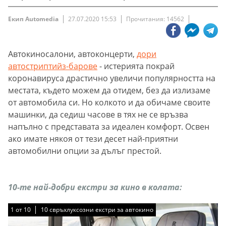
Екип Automedia
27.07.2020 15:53
Прочитания: 14562
Автокиносалони, автоконцерти,
дори
автостриптийз-барове
- истерията покрай
коронавируса драстично увеличи популярността на
местата, където можем да отидем, без да излизаме
от автомобила си. Но колкото и да обичаме своите
машинки, да седиш часове в тях не се връзва
напълно с представата за идеален комфорт. Освен
ако имате някоя от тези десет най-приятни
автомобилни опции за дълъг престой.
10-те най-добри екстри за кино в колата:
1
1
1
1
1
1
1
1
1
1
от
от
от
от
от
от
от
от
от
от
10
10
10
10
10
10
10
10
10
10
10 свръхлуксозни екстри за автокино
10 свръхлуксозни екстри за автокино
10 свръхлуксозни екстри за автокино
10 свръхлуксозни екстри за автокино
10 свръхлуксозни екстри за автокино
10 свръхлуксозни екстри за автокино
10 свръхлуксозни екстри за автокино
10 свръхлуксозни екстри за автокино
10 свръхлуксозни екстри за автокино
10 свръхлуксозни екстри за автокино