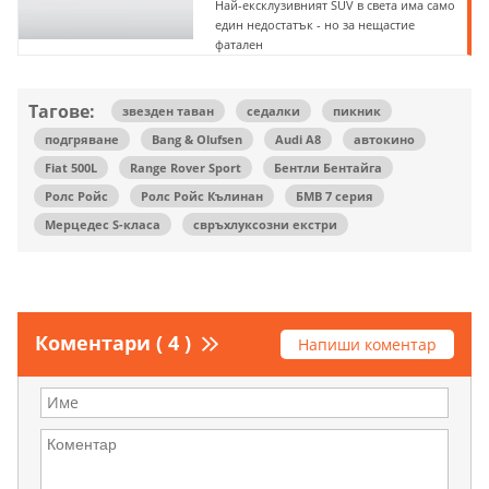
Най-ексклузивният SUV в света има само
един недостатък - но за нещастие
фатален
Тагове:
звезден таван
седалки
пикник
подгряване
Bang & Olufsen
Audi A8
автокино
Fiat 500L
Range Rover Sport
Бентли Бентайга
Ролс Ройс
Ролс Ройс Кълинан
БМВ 7 серия
Мерцедес S-класа
свръхлуксозни екстри
Коментари ( 4 )
Напиши коментар