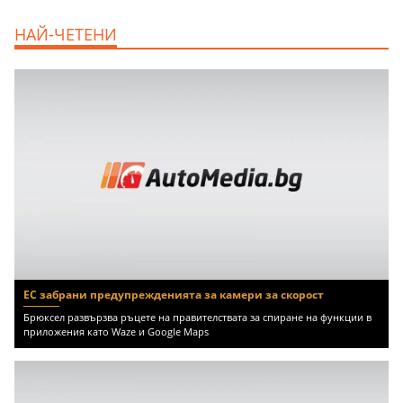
НАЙ-ЧЕТЕНИ
ЕС забрани предупрежденията за камери за скорост
Брюксел развързва ръцете на правителствата за спиране на функции в
приложения като Waze и Google Maps