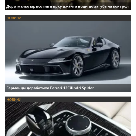
Дори малко мръсотия върху джанта води до загуба на контрол
НОВИНИ
Германци доработиха Ferrari 12Cilindri Spider
НОВИНИ