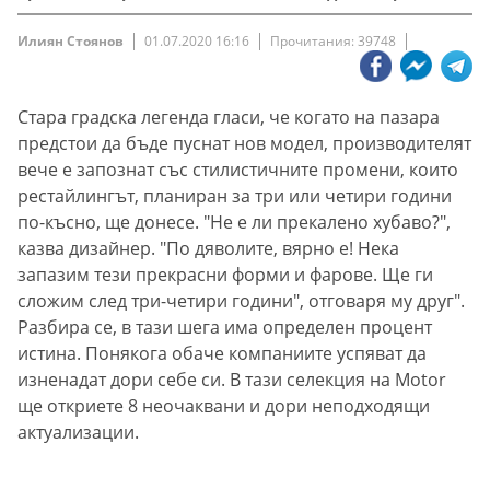
Илиян Стоянов
01.07.2020 16:16
Прочитания: 39748
Стара градска легенда гласи, че когато на пазара
предстои да бъде пуснат нов модел, производителят
вече е запознат със стилистичните промени, които
рестайлингът, планиран за три или четири години
по-късно, ще донесе. "Не е ли прекалено хубаво?",
казва дизайнер. "По дяволите, вярно е! Нека
запазим тези прекрасни форми и фарове. Ще ги
сложим след три-четири години", отговаря му друг".
Разбира се, в тази шега има определен процент
истина. Понякога обаче компаниите успяват да
изненадат дори себе си. В тази селекция на Motor
ще откриете 8 неочаквани и дори неподходящи
актуализации.