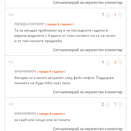
Сигнализирай за неуместен коментар
#6
7
1
продължение
( преди 6 години )
Та за хюндая проблемът му е че последните години в
европа моделите с 4 врати от този сегмент на са на почит
и от там ниските продажби
Сигнализирай за неуместен коментар
#5
1
4
анонимен
( преди 6 години )
Хюндая си е много актуален след фейс-лифта. Поддържа
линията на Ауди А4/и сеат леон
Сигнализирай за неуместен коментар
#4
2
1
анонимен
( преди 6 години )
за сааб или нищо или истината
Сигнализирай за неуместен коментар