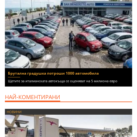
Брутална градушка потроши 1000 автомобила
Щетите за италианската автокъща се оценяват на 5 милиона евро
НАЙ-КОМЕНТИРАНИ
НОВИНИ