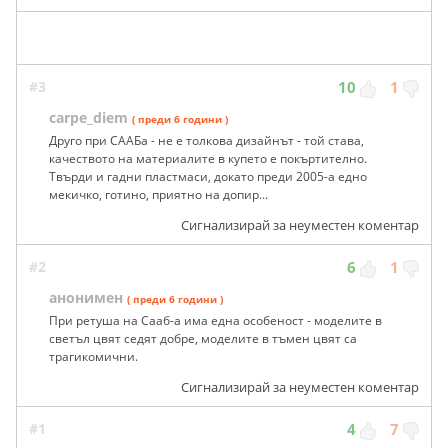
#3
10
1
carpe_diem
( преди 6 години )
Друго при СААБа - не е толкова дизайнът - той става,
качеството на материалите в купето е покъртително.
Твърди и гадни пластмаси, докато преди 2005-а едно
мекичко, готино, приятно на допир...
Сигнализирай за неуместен коментар
#2
6
1
анонимен
( преди 6 години )
При ретуша на Сааб-а има една особеност - моделите в
светъл цвят седят добре, моделите в тъмен цвят са
трагикомични.
Сигнализирай за неуместен коментар
#1
4
7