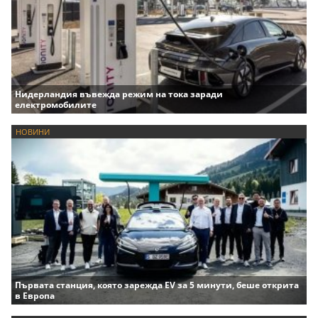
Нидерландия въвежда режим на тока заради
електромобилите
НОВИНИ
Първата станция, която зарежда EV за 5 минути, беше открита
в Европа