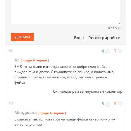
0
от 500
ДОБАВИ
Влез
|
Регистрирай се
#8
4
7
Аз
( преди 6 години )
БМВ-то на живо изглежда много по-добре след фейса,
виждал съм и двете. С гриловете се свиква, а колата има
страшно присъствие на пътя, отзад пък няма грешка
фейса
Сигнализирай за неуместен коментар
#7
5
5
Мерджана
( преди 6 години )
Е класата пък толкова грозна преди фейса какво точно му
е несполучливо