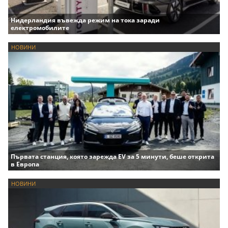
Нидерландия въвежда режим на тока заради
електромобилите
НОВИНИ
Първата станция, която зарежда EV за 5 минути, беше открита
в Европа
НОВИНИ