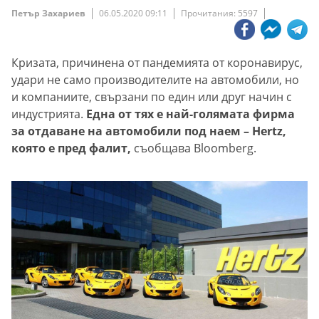
Петър Захариев
06.05.2020 09:11
Прочитания: 5597
Кризата, причинена от пандемията от коронавирус,
удари не само производителите на автомобили, но
и компаниите, свързани по един или друг начин с
индустрията.
Една от тях е най-голямата фирма
за отдаване на автомобили под наем – Hertz,
която е пред фалит,
съобщава Bloomberg.