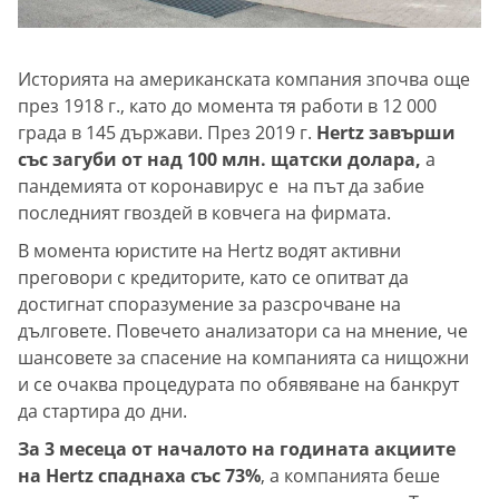
Историята на американската компания зпочва още
през 1918 г., като до момента тя работи в 12 000
града в 145 държави. През 2019 г.
Hertz завърши
със загуби от над 100 млн. щатски долара,
а
пандемията от коронавирус е на път да забие
последният гвоздей в ковчега на фирмата.
В момента юристите на Hertz водят активни
преговори с кредиторите, като се опитват да
достигнат споразумение за разсрочване на
дълговете. Повечето анализатори са на мнение, че
шансовете за спасение на компанията са нищожни
и се очаква процедурата по обявяване на банкрут
да стартира до дни.
За 3 месеца от началото на годината акциите
на Hertz спаднаха със 73%
, а компанията беше