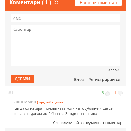
Коментари ( 1 )
Напиши коментар
0
от 500
ДОБАВИ
Влез
|
Регистрирай се
#1
3
1
анонимен
( преди 6 години )
ми да си изкарат половината коли на горубляне и ще се
оправят.. давам им 5 бона за 3 годишна колица
Сигнализирай за неуместен коментар