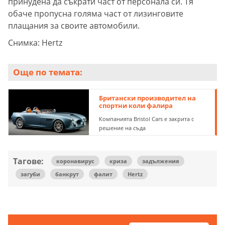
принудена да съкрати част от персонала си. Тя
обаче пропусна голяма част от лизинговите
плащания за своите автомобили.
Снимка: Hertz
Още по темата:
Британски производител на
спортни коли фалира
Компанията Bristol Cars е закрита с
решение на съда
Тагове:
коронавирус
криза
задължения
загуби
банкрут
фалит
Hertz