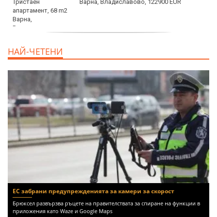
Варна, Владиславово, 122900 EUR
продава, Тристаен апартамент, 68 m2
НАЙ-ЧЕТЕНИ
Варна, Възраждане 3, 119900 EUR
ЕС забрани предупрежденията за камери за скорост
Брюксел развързва ръцете на правителствата за спиране на функции в
приложения като Waze и Google Maps