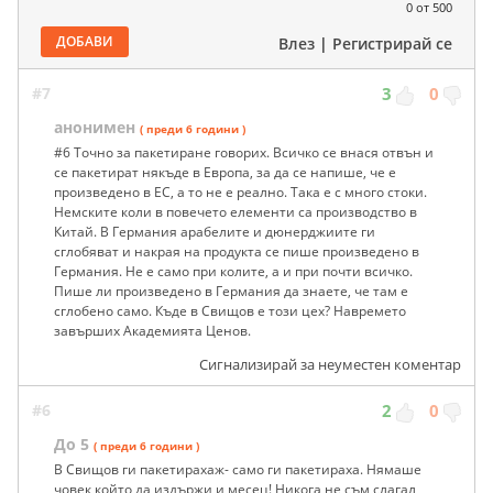
0
от 500
ДОБАВИ
Влез
|
Регистрирай се
#7
3
0
анонимен
( преди 6 години )
#6 Точно за пакетиране говорих. Всичко се внася отвън и
се пакетират някъде в Европа, за да се напише, че е
произведено в ЕС, а то не е реално. Така е с много стоки.
Немските коли в повечето елементи са производство в
Китай. В Германия арабелите и дюнерджиите ги
сглобяват и накрая на продукта се пише произведено в
Германия. Не е само при колите, а и при почти всичко.
Пише ли произведено в Германия да знаете, че там е
сглобено само. Къде в Свищов е този цех? Навремето
завърших Академията Ценов.
Сигнализирай за неуместен коментар
#6
2
0
До 5
( преди 6 години )
В Свищов ги пакетирахаж- само ги пакетираха. Нямаше
човек който да издържи и месец! Никога не съм слагал