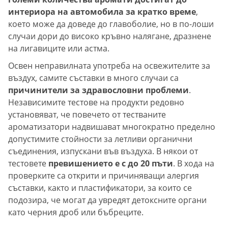
интериора на автомобила за кратко време
,
което може да доведе до главоболие, но в по-лоши
случаи дори до високо кръвно налягане, дразнене
на лигавиците или астма.
Освен неправилната употреба на освежителите за
въздух, самите съставки в много случаи са
причинители за здравословни проблеми
.
Независимите тестове на продукти редовно
установяват, че повечето от тестваните
ароматизатори надвишават многократно пределно
допустимите стойности за летливи органични
съединения, изпускани във въздуха. В някои от
тестовете
превишението е с до 20 пъти
. В хода на
проверките са открити и причиняващи алергия
съставки, както и пластификатори, за които се
подозира, че могат да увредят детоксните органи
като черния дроб или бъбреците.