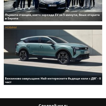
Първата станция, която зарежда EV за 5 минути, беше открита
в Европа
НОВИНИ
Бензиново завръщане: Най-интересните бъдещи коли с ДВГ - II
част
Следвай ни в: