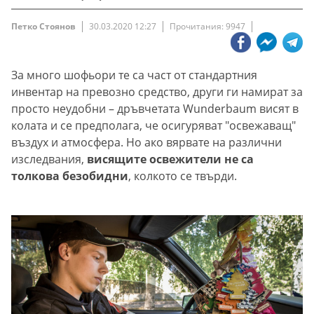
Петко Стоянов
30.03.2020 12:27
Прочитания: 9947
За много шофьори те са част от стандартния
инвентар на превозно средство, други ги намират за
просто неудобни – дръвчетата Wunderbaum висят в
колата и се предполага, че осигуряват "освежаващ"
въздух и атмосфера. Но ако вярвате на различни
изследвания,
висящите освежители не са
толкова безобидни
, колкото се твърди.