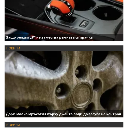
Защо режим „P“ не замества ръчната спирачка
НОВИНИ
Дори малко мръсотия върху джанта води до загуба на контрол
НОВИНИ