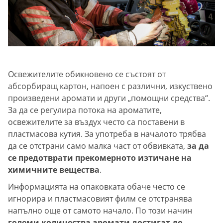
Освежителите обикновено се състоят от
абсорбиращ картон, напоен с различни, изкуствено
произведени аромати и други „помощни средства“.
За да се регулира потока на ароматите,
освежителите за въздух често са поставени в
пластмасова кутия. За употреба в началото трябва
да се отстрани само малка част от обвивката,
за да
се предотврати прекомерното изтичане на
химичните вещества
.
Информацията на опаковката обаче често се
игнорира и пластмасовият филм се отстранява
напълно още от самото начало. По този начин
големи количества аромати достигат до