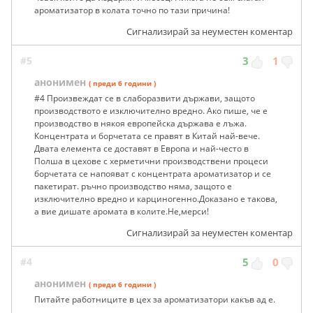
ароматизатор в колата точно по тази причина!
Сигнализирай за неуместен коментар
#5
3
1
анонимен
( преди 6 години )
#4 Произвеждат се в слаборазвити държави, защото
производството е изключително вредно. Ако пише, че е
производство в някоя европейска държава е лъжа.
Концентрата и борчетата се правят в Китай най-вече.
Двата елемента се доставят в Европа и най-често в
Полша в цехове с херметични производствени процеси
борчетата се напояват с концентрата ароматизатор и се
пакетират. ръчно производство няма, защото е
изключително вредно и карциногенно.Доказано е такова,
а вие дишате аромата в колите.Не,мерси!
Сигнализирай за неуместен коментар
#4
5
0
анонимен
( преди 6 години )
Питайте работниците в цех за ароматизатори какъв ад е.