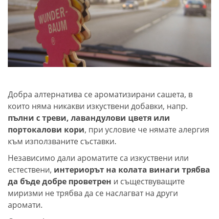
Добра алтернатива се ароматизирани сашета, в
които няма никакви изкуствени добавки, напр.
пълни с треви, лавандулови цветя или
портокалови кори
, при условие че нямате алергия
към използваните съставки.
Независимо дали ароматите са изкуствени или
естествени,
интериорът на колата винаги трябва
да бъде добре проветрен
и съществуващите
миризми не трябва да се наслагват на други
аромати.