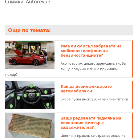
Снимки: Autorevue
Още по темата:
Има ли смисъл забраната на
мобилни телефони на
бензиностанциите?
Ако говорим, докато зареждаме, глоба
ли ще получим или ще причиним
пожар?
Как да дезинфекцирате
автомобила си
Skoda пусна инструкция за клиентите си
Защо редовната подмяна на
поленовия филтър е
задължителна?
Цветният прашец се отразява лошо не