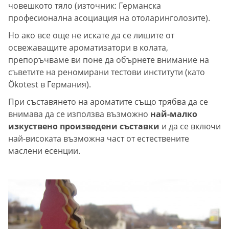
човешкото тяло (източник: Германска
професионална асоциация на отоларинголозите).
Но ако все още не искате да се лишите от
освежаващите ароматизатори в колата,
препоръчваме ви поне да обърнете внимание на
съветите на реномирани тестови институти (като
Ökotest в Германия).
При съставянето на ароматите също трябва да се
внимава да се използва възможно
най-малко
изкуствено произведени съставки
и да се включи
най-високата възможна част от естествените
маслени есенции.