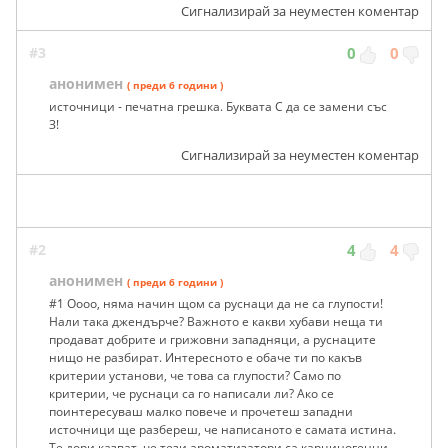
Сигнализирай за неуместен коментар
#3
0
0
анонимен
( преди 6 години )
источници - печатна грешка. Буквата С да се замени със
З!
Сигнализирай за неуместен коментар
#2
4
4
анонимен
( преди 6 години )
#1 Оооо, няма начин щом са руснаци да не са глупости!
Нали така джендърче? Важното е какви хубави неща ти
продават добрите и грижовни западняци, а руснаците
нищо не разбират. Интересното е обаче ти по какъв
критерии установи, че това са глупости? Само по
критерии, че руснаци са го написали ли? Ако се
поинтересуваш малко повече и прочетеш западни
источници ще разбереш, че написаното е самата истина.
Те дори казват, че тези ароматизатори са карциногенни.