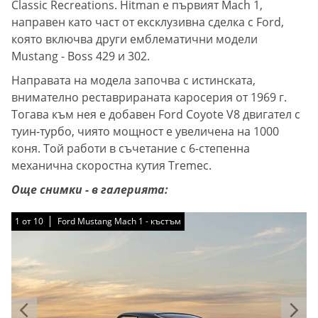
Classic Recreations. Hitman е първият Mach 1,
направен като част от ексклузивна сделка с Ford,
която включва други емблематични модели
Mustang - Boss 429 и 302.
Направата на модела започва с истинската,
внимателно реставрираната каросерия от 1969 г.
Тогава към нея е добавен Ford Coyote V8 двигател с
туин-турбо, чиято мощност е увеличена на 1000
коня. Той работи в съчетание с 6-степенна
механична скоростна кутия Tremec.
Още снимки - в галерията:
1
1
1
1
1
1
1
1
1
1
от
от
от
от
от
от
от
от
от
от
10
10
10
10
10
10
10
10
10
10
Ford Mustang Mach 1 - къстъм
Ford Mustang Mach 1 - къстъм
Ford Mustang Mach 1 - къстъм
Ford Mustang Mach 1 - къстъм
Ford Mustang Mach 1 - къстъм
Ford Mustang Mach 1 - къстъм
Ford Mustang Mach 1 - къстъм
Ford Mustang Mach 1 - къстъм
Ford Mustang Mach 1 - къстъм
Ford Mustang Mach 1 - къстъм