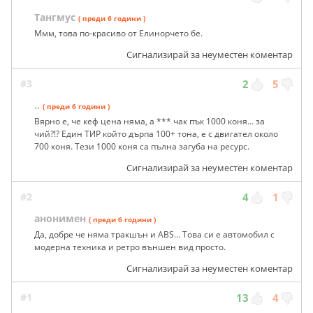
Тангмус
( преди 6 години )
Ммм, това по-красиво от Елинорчето бе.
Сигнализирай за неуместен коментар
#3
2
5
..
( преди 6 години )
Вярно е, че кеф цена няма, а *** чак пък 1000 коня... за
чий?!? Един ТИР който дърпа 100+ тона, е с двигател около
700 коня. Тези 1000 коня са пълна загуба на ресурс.
Сигнализирай за неуместен коментар
#2
4
1
анонимен
( преди 6 години )
Да, добре че няма тракшън и ABS... Това си е автомобил с
модерна техника и ретро външен вид просто.
Сигнализирай за неуместен коментар
#1
13
4