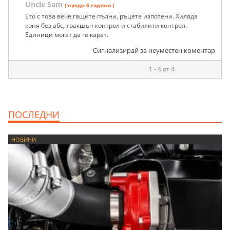
Uncle Sam
( преди 6 години )
Ето с това вече гащите пълни, ръцете изпотени. Хиляда
коня без абс, тракшън контрол и стабилити контрол.
Единици могат да го карат.
Сигнализирай за неуместен коментар
1 - 4 от 4
ПОСЛЕДНИ
НОВИНИ