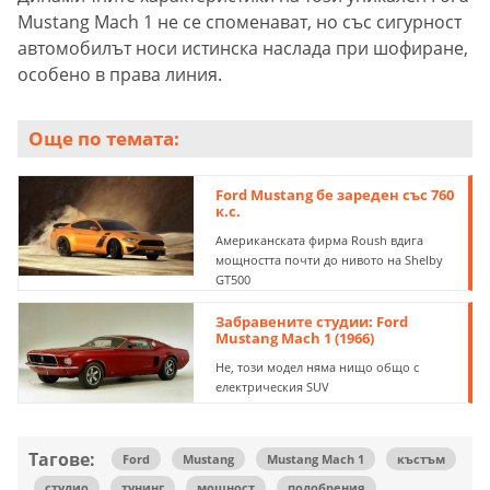
Mustang Mach 1 не се споменават, но със сигурност
автомобилът носи истинска наслада при шофиране,
особено в права линия.
Още по темата:
Ford Mustang бе зареден със 760
к.с.
Американската фирма Roush вдига
мощността почти до нивото на Shelby
GT500
Забравените студии: Ford
Mustang Mach 1 (1966)
Не, този модел няма нищо общо с
електрическия SUV
Тагове:
Ford
Mustang
Mustang Mach 1
къстъм
студио
тунинг
мощност
подобрения