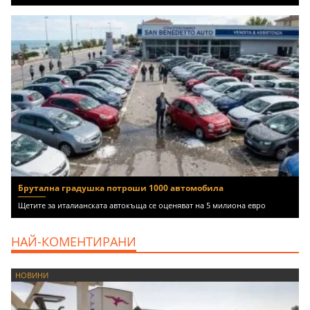
Брутална градушка потроши 1000 автомобила
Щетите за италианската автокъща се оценяват на 5 милиона евро
НАЙ-КОМЕНТИРАНИ
НОВИНИ