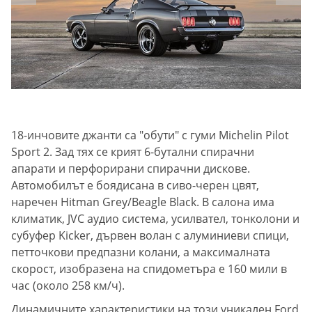
18-инчовите джанти са "обути" с гуми Michelin Pilot
Sport 2. Зад тях се крият 6-бутални спирачни
апарати и перфорирани спирачни дискове.
Автомобилът е боядисана в сиво-черен цвят,
наречен Hitman Grey/Beagle Black. В салона има
климатик, JVC аудио система, усилвател, тонколони и
субуфер Kicker, дървен волан с алуминиеви спици,
петточкови предпазни колани, а максималната
скорост, изобразена на спидометъра е 160 мили в
час (около 258 км/ч).
Динамичните характеристики на този уникален Ford