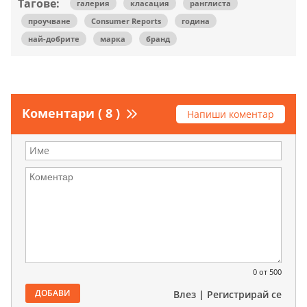
Тагове:
галерия
класация
ранглиста
проучване
Consumer Reports
година
най-добрите
марка
бранд
Коментари ( 8 )
Напиши коментар
0
от 500
ДОБАВИ
Влез
|
Регистрирай се