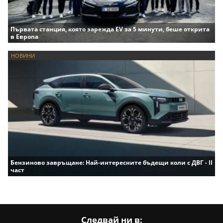
Първата станция, която зарежда EV за 5 минути, беше открита
в Европа
НОВИНИ
Бензиново завръщане: Най-интересните бъдещи коли с ДВГ - II
част
Следвай ни в: