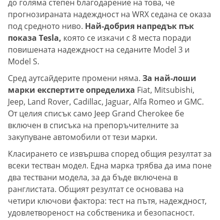
до голяма степен благодарение на това, че
прогнозираната надеждност на WRX седана се оказа
под средното ниво.
Най-добрия напредък пък
показа Tesla,
която се изкачи с 8 места поради
повишената надеждност на седаните Model 3 и
Model S.
Сред аутсайдерите промени няма.
За най-лоши
марки експертите определиха
Fiat, Mitsubishi,
Jeep, Land Rover, Cadillac, Jaguar, Alfa Romeo и GMC.
От целия списък само Jeep Grand Cherokee бе
включен в списъка на препоръчителните за
закупуване автомобили от тези марки.
Класирането се извършва според общия резултат за
всеки тестван модел. Една марка трябва да има поне
два тествани модела, за да бъде включена в
ранглистата. Общият резултат се основава на
четири ключови фактора: тест на пътя, надеждност,
удовлетвореност на собственика и безопасност.