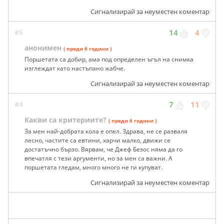
Сигнализирай за неуместен коментар
#5
14
4
анонимен
( преди 6 години )
Поршетата са добир, ама под определен ъгъл на снимка
изглеждат като настъпано жабче.
Сигнализирай за неуместен коментар
#4
7
11
Какви са критериите?
( преди 6 години )
За мен най-добрата кола е опел. Здрава, не се разваля
лесно, частите са евтини, харчи малко, движи се
достатъчно бързо. Вярвам, че Джеф Безос няма да го
впечатля с тези аргументи, но за мен са важни. А
поршетата гледам, много много не ги купуват.
Сигнализирай за неуместен коментар