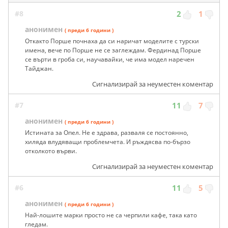
#8
2
1
анонимен
( преди 6 години )
Откакто Порше почнаха да си наричат моделите с турски
имена, вече по Порше не се заглеждам. Фердинад Порше
се върти в гроба си, научавайки, че има модел наречен
Тайджан.
Сигнализирай за неуместен коментар
#7
11
7
анонимен
( преди 6 години )
Истината за Опел. Не е здрава, разваля се постоянно,
хиляда влудяващи проблемчета. И ръждясва по-бързо
отколкото върви.
Сигнализирай за неуместен коментар
#6
11
5
анонимен
( преди 6 години )
Най-лошите марки просто не са черпили кафе, така като
гледам.