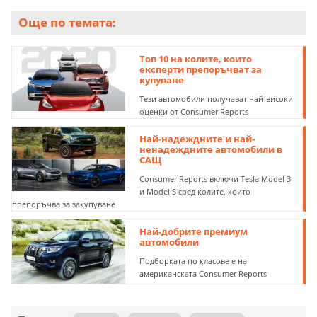
Още по темата:
Топ 10 на колите, които
експерти препоръчват за
купуване
Тези автомобили получават най-високи
оценки от Consumer Reports
Най-надеждните и най-
ненадеждните автомобили в
САЩ
Consumer Reports включи Tesla Model 3
и Model S сред колите, които
препоръчва за закупуване
Най-добрите премиум
автомобили
Подборката по класове е на
американската Consumer Reports