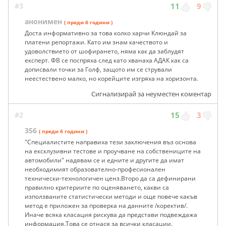
#3
11
9
анонимен
( преди 6 години )
Доста информативно за това колко харчи Клюндай за
платени репортажи. Като им знам качеството и
удоволствието от шофирането, няма как да заблудят
експерт. ФВ се поспряха след като хванаха АДАК как са
дописвали точки за Голф, защото им се стрували
неестествено малко, но корейците изгряха на хоризонта.
Сигнализирай за неуместен коментар
#2
15
3
356
( преди 6 години )
"Специалистите направиха тези заключения въз основа
на ексклузивни тестове и проучване на собствениците на
автомобили" надявам се и едните и другите да имат
необходимият образователно-професионален
технически-технологичен ценз.Второ да са дефинирани
правилно критериите по оценяването, какви са
използваните статистически методи и още повече какъв
метод е приложен за проверка на данните /коректив/.
Иначе всяка класация рискува да представи подвеждажа
информация.Това се отнася за всички класации.