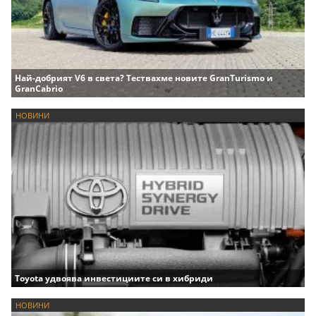
Най-добрият V6 в света? Тествахме новите GranTurismo и
GranCabrio
НОВИНИ
Toyota удвоява инвестициите си в хибриди
НОВИНИ