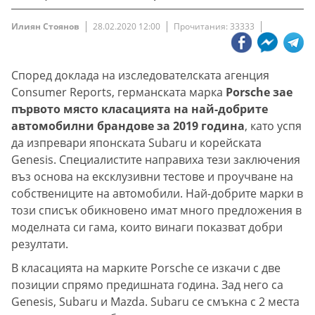
Илиян Стоянов
28.02.2020 12:00
Прочитания: 33333
Според доклада на изследователската агенция
Consumer Reports, германската марка
Porsche зае
първото място класацията на най-добрите
автомобилни брандове за 2019 година
, като успя
да изпревари японската Subaru и корейската
Genesis. Специалистите направиха тези заключения
въз основа на ексклузивни тестове и проучване на
собствениците на автомобили. Най-добрите марки в
този списък обикновено имат много предложения в
моделната си гама, които винаги показват добри
резултати.
В класацията на марките Porsche се изкачи с две
позиции спрямо предишната година. Зад него са
Genesis, Subaru и Mazda. Subaru се смъкна с 2 места