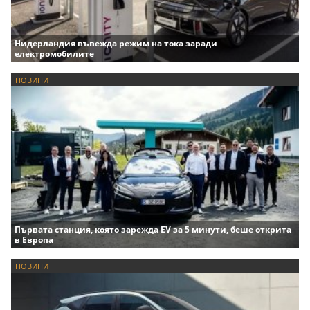
Нидерландия въвежда режим на тока заради
електромобилите
НОВИНИ
Първата станция, която зарежда EV за 5 минути, беше открита
в Европа
НОВИНИ