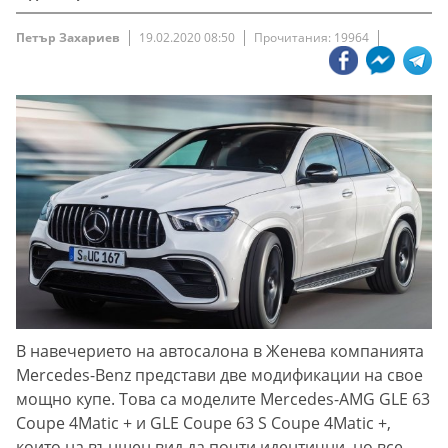
Петър Захариев
19.02.2020 08:50
Прочитания: 19964
В навечерието на автосалона в Женева компанията
Mercedes-Benz представи две модификации на свое
мощно купе. Това са моделите Mercedes-AMG GLE 63
Coupe 4Matic + и GLE Coupe 63 S Coupe 4Matic +,
които на външен вид да почти идентични, но все