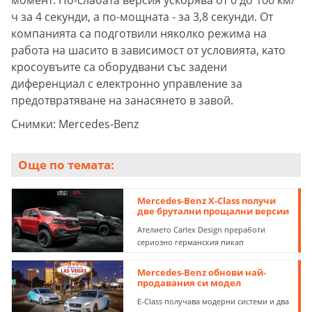
момент. По-слабата версия ускорява от 0 до 100 км/
ч за 4 секунди, а по-мощната - за 3,8 секунди. От
компанията са подготвили няколко режима на
работа на шасито в зависимост от условията, като
кросоувъите са оборудвани със задени
диференциал с електронно управление за
предотвратяване на занасянето в завой.
Снимки: Mercedes-Benz
Още по темата:
Mercedes-Benz X-Class получи
две брутални прощални версии
Ателието Carlex Design преработи
сериозно германския пикап
Mercedes-Benz обнови най-
продавания си модел
Е-Class получава модерни системи и два