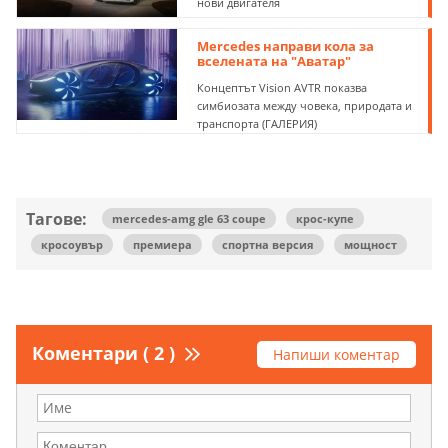
нови двигателя
Mercedes направи кола за
вселената на "Аватар"
Концептът Vision AVTR показва
симбиозата между човека, природата и
транспорта (ГАЛЕРИЯ)
Тагове:
mercedes-amg gle 63 coupe
крос-купе
кросоувър
премиера
спортна версия
мощност
Коментари ( 2 )
Напиши коментар