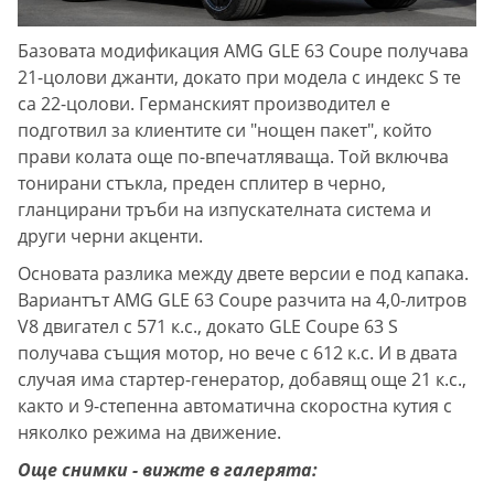
Базовата модификация AMG GLE 63 Coupe получава
21-цолови джанти, докато при модела с индекс S те
са 22-цолови. Германският производител е
подготвил за клиентите си "нощен пакет", който
прави колата още по-впечатляваща. Той включва
тонирани стъкла, преден сплитер в черно,
гланцирани тръби на изпускателната система и
други черни акценти.
Основата разлика между двете версии е под капака.
Вариантът AMG GLE 63 Coupe разчита на 4,0-литров
V8 двигател с 571 к.с., докато GLE Coupe 63 S
получава същия мотор, но вече с 612 к.с. И в двата
случая има стартер-генератор, добавящ още 21 к.с.,
както и 9-степенна автоматична скоростна кутия с
няколко режима на движение.
Още снимки - вижте в галерята: