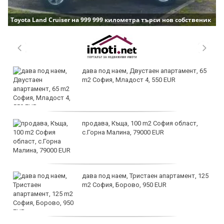
Toyota Land Cruiser на 999 999 километра търси нов собственик
дава под наем, Двустаен апартамент, 65
m2 София, Младост 4, 550 EUR
продава, Къща, 100 m2 София област,
с.Горна Малина, 79000 EUR
дава под наем, Тристаен апартамент, 125
m2 София, Борово, 950 EUR