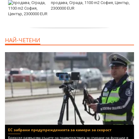
продава, Сграда, 1100 m2 София, Център,
2300000 EUR
дава под наем, Двустаен апартамент, 55
НАЙ-ЧЕТЕНИ
m2 София, Младост 4, 650 EUR
ЕС забрани предупрежденията за камери за скорост
Брюксел развързва ръцете на правителствата за спиране на функции в