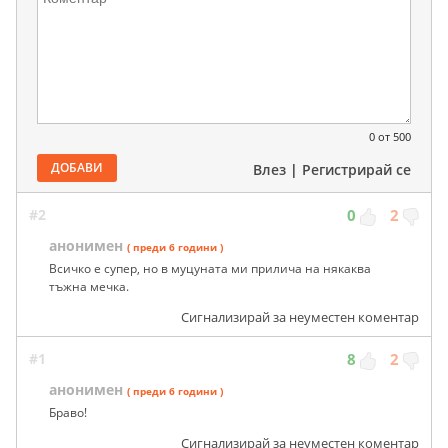
0
от 500
ДОБАВИ
Влез
|
Регистрирай се
#2
0
2
анонимен
( преди 6 години )
Всичко е супер, но в муцуната ми прилича на някаква
тъжна мечка.
Сигнализирай за неуместен коментар
#1
8
2
анонимен
( преди 6 години )
Браво!
Сигнализирай за неуместен коментар