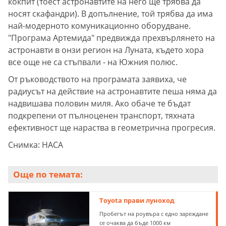
кокпит (тоест астронавтите на него ще трябва да
носят скафандри). В допълнение, той трябва да има
най-модерното комуникационно оборудване.
"Програма Артемида" предвижда прехвърлянето на
астронавти в онзи регион на Луната, където хора
все още не са стъпвали - на Южния полюс.
От ръководството на програмата заявиха, че
радиусът на действие на астронавтите пеша няма да
надвишава половин миля. Ако обаче те бъдат
подкрепени от пълноценен транспорт, тяхната
ефективност ще нараства в геометрична прогресия.
Снимка: НАСА
Още по темата:
Toyota прави луноход
Пробегът на роувъра с едно зареждане
се очаква да бъде 1000 км