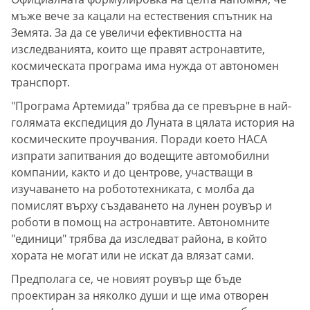
мъже вече за кацали на естествения спътник на
Земята. За да се увеличи ефективността на
изследванията, които ще правят астронавтите,
космическата програма има нужда от автономен
транспорт.
"Програма Артемида" трябва да се превърне в най-
голямата експедиция до Луната в цялата история на
космическите проучвания. Поради което НАСА
изпрати запитвания до водещите автомобилни
компании, както и до центрове, участващи в
изучаването на робототехниката, с молба да
помислят върху създаването на лунен роувър и
роботи в помощ на астронавтите. Автономните
"единици" трябва да изследват района, в който
хората не могат или не искат да влязат сами.
Предполага се, че новият роувър ще бъде
проектиран за няколко души и ще има отворен