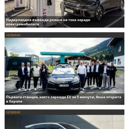
Нидерландия въвежда режим на тока заради
електромобилите
НОВИНИ
Първата станция, която зарежда EV за 5 минути, беше открита
в Европа
НОВИНИ