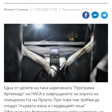
Илиян Стоянов
11.02.2020 17:30
Прочитания: 2723
Една от целите на така наречената "Програма
Артемида" на НАСА е завръщането на хората на
повърхността на Луната. При това там трябва да
отидат "първата жена и следващият мъж".
Официалната формулировка на целта напомня, че