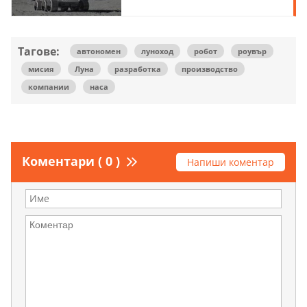
Тагове:
автономен
луноход
робот
роувър
мисия
Луна
разработка
производство
компании
наса
Коментари ( 0 )
Напиши коментар