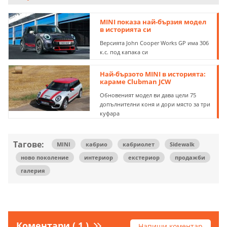
MINI показа най-бързия модел
в историята си
Версията John Cooper Works GP има 306
к.с. под капака си
Най-бързото MINI в историята:
караме Clubman JCW
Обновеният модел ви дава цели 75
допълнителни коня и дори място за три
куфара
Тагове:
MINI
кабрио
кабриолет
Sidewalk
ново поколение
интериор
екстериор
продажби
галерия
Коментари ( 1 )
Напиши коментар