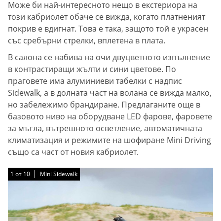
Може би най-интересното нещо в екстериора на
този кабриолет обаче се вижда, когато платненият
покрив е вдигнат. Това е така, защото той е украсен
със сребърни стрелки, вплетена в плата.
В салона се набива на очи двуцветното изпълнение
в контрастиращи жълти и сини цветове. По
праговете има алуминиеви табелки с надпис
Sidewalk, а в долната част на волана се вижда малко,
но забележимо брандиране. Предлаганите още в
базовото ниво на оборудване LED фарове, фаровете
за мъгла, вътрешното осветление, автоматичната
климатизация и режимите на шофиране Mini Driving
също са част от новия кабриолет.
1
1
1
1
1
1
1
1
1
1
от
от
от
от
от
от
от
от
от
от
10
10
10
10
10
10
10
10
10
10
Mini Sidewalk
Mini Sidewalk
Mini Sidewalk
Mini Sidewalk
Mini Sidewalk
Mini Sidewalk
Mini Sidewalk
Mini Sidewalk
Mini Sidewalk
Mini Sidewalk