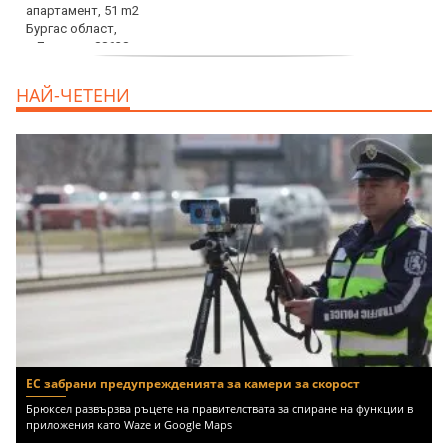
продава, Едностаен апартамент, 39 m2
НАЙ-ЧЕТЕНИ
Бургас област, к.к.Слънчев Бряг, 65500
EUR
ЕС забрани предупрежденията за камери за скорост
Брюксел развързва ръцете на правителствата за спиране на функции в
приложения като Waze и Google Maps