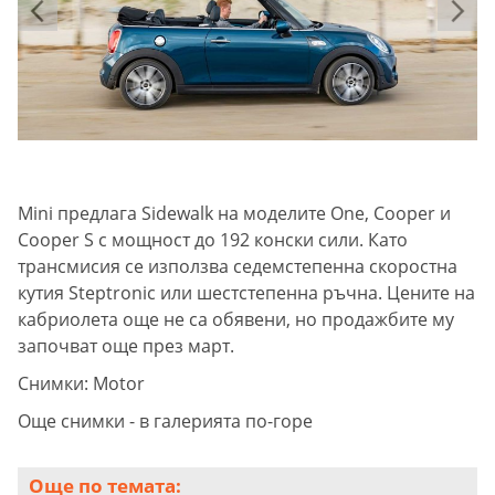
Mini предлага Sidewalk на моделите One, Cooper и
Cooper S с мощност до 192 конски сили. Като
трансмисия се използва седемстепенна скоростна
кутия Steptronic или шестстепенна ръчна. Цените на
кабриолета още не са обявени, но продажбите му
започват още през март.
Снимки: Motor
Още снимки - в галерията по-горе
Още по темата: