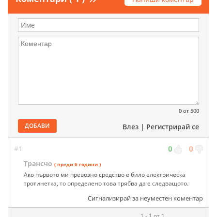
0
от 500
ДОБАВИ
Влез
|
Регистрирай се
#1
0
0
Трансчо
( преди 6 години )
Ако първото ми превозно средство е било електрическа
тротинетка, то определено това трябва да е следващото.
Сигнализирай за неуместен коментар
1 - 1 от 1