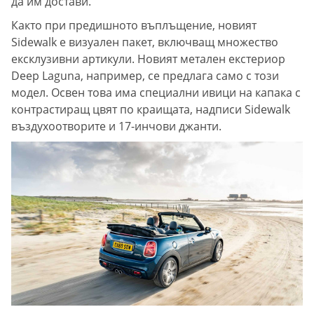
да им достави.
Както при предишното въплъщение, новият
Sidewalk е визуален пакет, включващ множество
ексклузивни артикули. Новият метален екстериор
Deep Laguna, например, се предлага само с този
модел. Освен това има специални ивици на капака с
контрастиращ цвят по краищата, надписи Sidewalk
въздухоотворите и 17-инчови джанти.