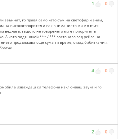
1
0
ми звъннат, го правя само като съм на светофар и знам,
ам на високоговорител и пак вниманието ми е в пътя -
рям веднага, защото не говоренето ми е приоритет в
о. А като видя някой *** / *** застанала зад рейса на
чатенето продължава още сума ти време, отзад бибиткания,
братче.
4
0
томобила изваждаш си телефона изключваш звука и го
и
2
0