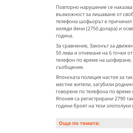
Повторно нарушение се наказва с
възможност за лишаване от свобо
телефона шофьорът е причинил 
хиляди йени (2750 долара) и осв
година.
За сравнение, Законът за движе
50 лева и отнемане на 6 точки 
телефон по време на шофиране, 
съобщение.
Японската полиция настоя за та
местни жители, загубили роднин
говорене по телефона по време 
Япония са регистрирани 2790 так
години броят на тези злополуки в
Още по темата: