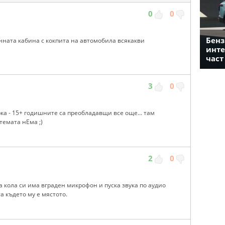
0
0
Бенз
нната кабина с кокпита на автомобила всякакви
инте
част
3
0
ка - 15+ годишните са преобладавщи все още... там
темата нЕма ;)
2
0
а кола си има вграден микрофон и пуска звука по аудио
а където му е мястото.