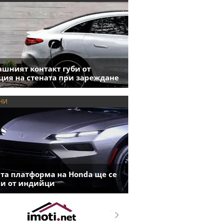
шният контакт губи от
ция на стената при зареждане
НИ
та платформа на Honda ще се
и от индийци