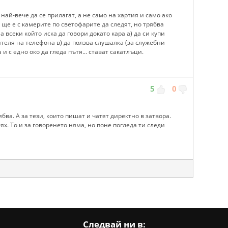
най-вече да се прилагат, а не само на хартия и само ако
о ще е с камерите по светофарите да следят, но трябва
 всеки който иска да говори докато кара а) да си купи
ителя на телефона в) да ползва слушалка (за служебни
а и с едно око да гледа пътя... стават сакатлъци.
5
0
бва. А за тези, които пишат и чатят директно в затвора.
х. То и за говоренето няма, но поне погледа ти следи
Следвай ни в: