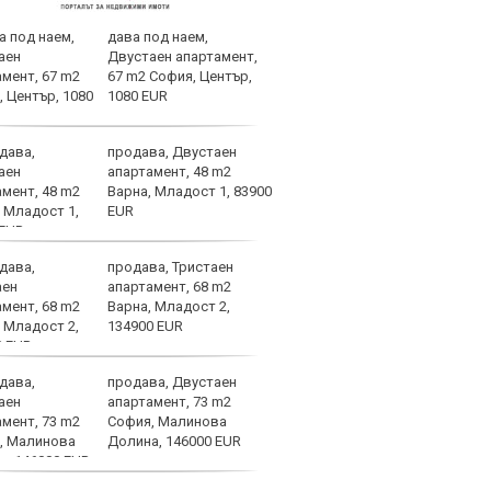
дава под наем,
Арда
Двустаен апартамент,
точк
67 m2 София, Център,
1080 EUR
продава, Двустаен
Мъри
апартамент, 48 m2
изви
Варна, Младост 1, 83900
и бо
EUR
продава, Тристаен
Реал
апартамент, 68 m2
прев
Варна, Младост 2,
134900 EUR
продава, Двустаен
В Ле
апартамент, 73 m2
случ
София, Малинова
Долина, 146000 EUR