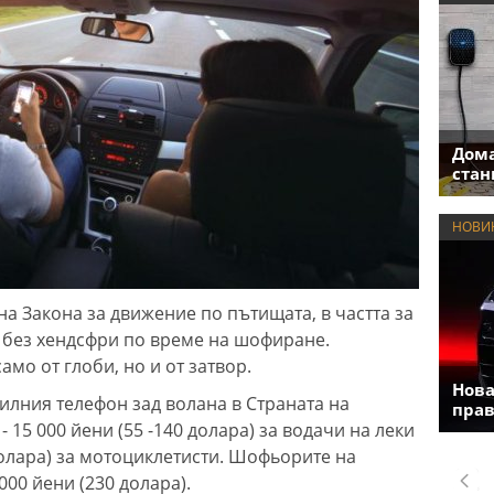
Дома
стан
НОВИ
на Закона за движение по пътищата, в частта за
 без хендсфри по време на шофиране.
мо от глоби, но и от затвор.
Нова
илния телефон зад волана в Страната на
прав
 15 000 йени (55 -140 долара) за водачи на леки
долара) за мотоциклетисти. Шофьорите на
00 йени (230 долара).