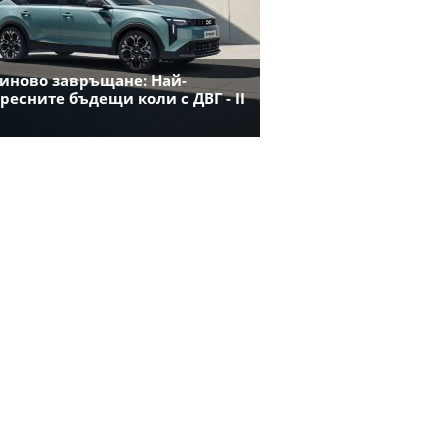
иново завръщане: Най-
ресните бъдещи коли с ДВГ - II