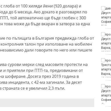
 глоба от 100 хиляди йени (920 долара) и
Украйна: Не сме
да до 6 месеца. Ако докато е разговарял по
насочвали умишлено
ПТП, той автоматично ще бъде глобен с 300
дрон към България
ен това може да бъде вкаран в затвора за една
Седмичен хороскоп 10
ние по пътищата в България предвижда глоба от
август - 16 август 2026
от контролния талон при използване на мобилен
независимо дали говорите по него или пишете
Полицията във Варна
кива сурови мерки след масовите протести на
излезе с призив и
съвети към
и и приятели при ПТП-та, предизвикани от
плажуващите
на шофиране. Досега през 2019 година в
ива инцидента, с 42-ма загинали. За десет
Черно море представи
 страната се е увеличил 2,3 пъти.
дублиращия си отбор за
есента