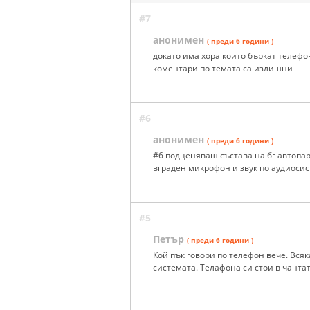
#7
анонимен
( преди 6 години )
докато има хора които бъркат телефо
коментари по темата са излишни
#6
анонимен
( преди 6 години )
#6 подценяваш състава на бг автопар
вграден микрофон и звук по аудиосис
#5
Петър
( преди 6 години )
Кой пък говори по телефон вече. Всяк
системата. Телафона си стои в чантат