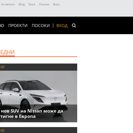
Az-deteto
Blog
Start
Posoka
Boec
НО
ПРОЕКТИ
ПОСОКИ
ВХОД
ЕДНИ
НИ
 нов SUV на Nissan може да
тигне в Европа
НИ