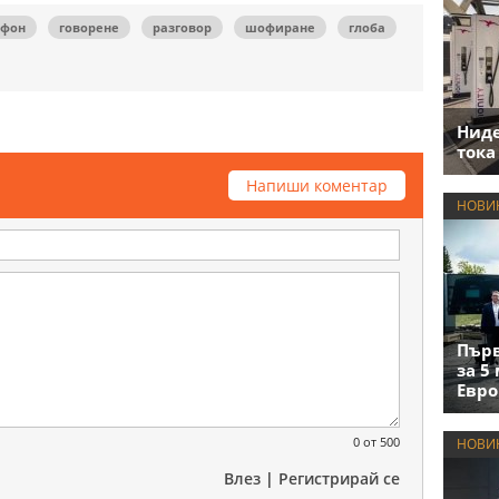
ефон
говорене
разговор
шофиране
глоба
Нид
тока
Напиши коментар
НОВИ
Първ
за 5
Евро
0
от 500
НОВИ
Влез
|
Регистрирай се