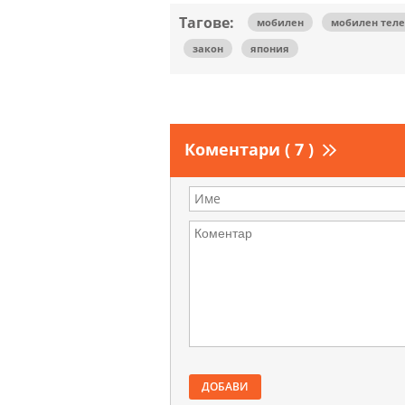
Тагове:
мобилен
мобилен тел
закон
япония
Коментари ( 7 )
ДОБАВИ