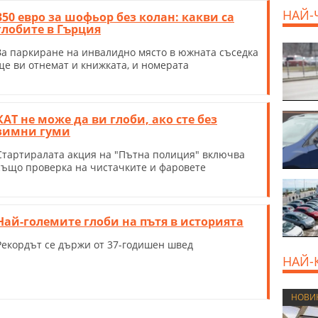
НАЙ-
350 евро за шофьор без колан: какви са
глобите в Гърция
За паркиране на инвалидно място в южната съседка
ще ви отнемат и книжката, и номерата
КАТ не може да ви глоби, ако сте без
зимни гуми
Стартиралата акция на "Пътна полиция" включва
също проверка на чистачките и фаровете
Най-големите глоби на пътя в историята
Рекордът се държи от 37-годишен швед
НАЙ-
НОВИ