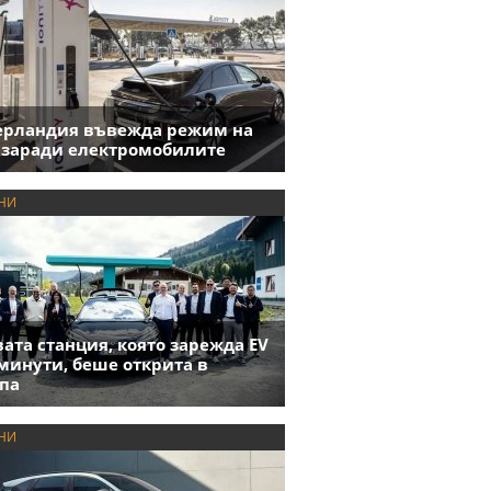
ерландия въвежда режим на
 заради електромобилите
НИ
ата станция, която зарежда EV
 минути, беше открита в
па
НИ