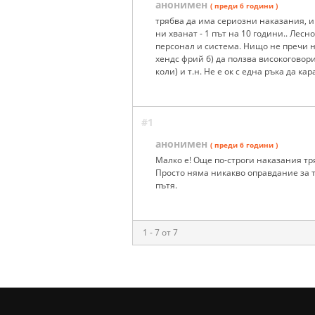
анонимен
( преди 6 години )
трябва да има сериозни наказания, и 
ни хванат - 1 път на 10 години.. Лесн
персонал и система. Нищо не пречи на
хендс фрий б) да ползва високоговор
коли) и т.н. Не е ок с една ръка да кар
#1
анонимен
( преди 6 години )
Малко е! Още по-строги наказания тря
Просто няма никакво оправдание за тя
пътя.
1 - 7 от 7