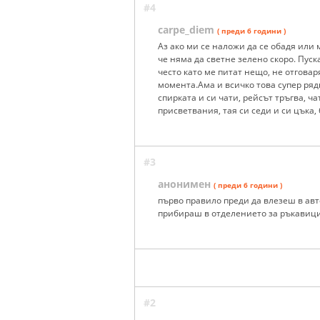
#4
carpe_diem
( преди 6 години )
Аз ако ми се наложи да се обадя или 
че няма да светне зелено скоро. Пуск
често като ме питат нещо, не отгова
момента.Ама и всичко това супер рядк
спирката и си чати, рейсът тръгва, 
присветвания, тая си седи и си цъка, 
#3
анонимен
( преди 6 години )
първо правило преди да влезеш в ав
прибираш в отделението за ръкавиц
#2