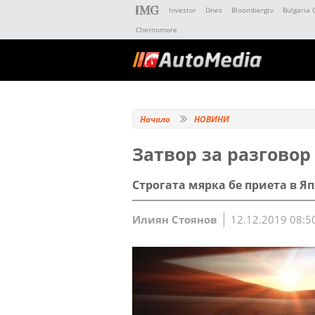
Investor
Dnes
Bloombergtv
Bulgaria 
Chernomore
Начало
НОВИНИ
Затвор за разговор
Строгата мярка бе приета в 
Илиян Стоянов
12.12.2019 08:5