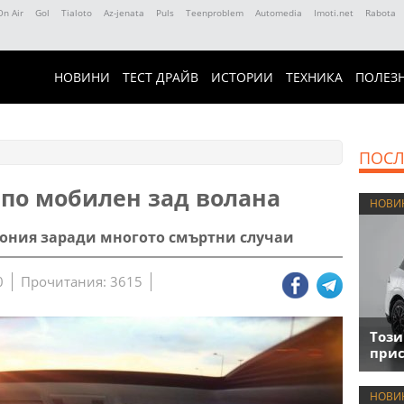
On Air
Gol
Tialoto
Az-jenata
Puls
Teenproblem
Automedia
Imoti.net
Rabota
НОВИНИ
ТЕСТ ДРАЙВ
ИСТОРИИ
ТЕХНИКА
ПОЛЕЗ
ПОСЛ
 по мобилен зад волана
НОВИ
Япония заради многото смъртни случаи
0
Прочитания: 3615
Този
прис
НОВИ