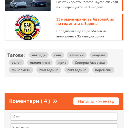
Електрическото Porsche Taycan спечели
в конкуренцията на 35 модела
35 номинирани за Автомобил
на годината в Европа
Победителят ще бъде обявен на
автосалона в Женева догодина
Тагове:
награди
сащ
японски
модели
зелен
екологичен
приз
Северна Америка
финалисти
2020 година
2019 година
корейски
Коментари ( 4 )
Напиши коментар