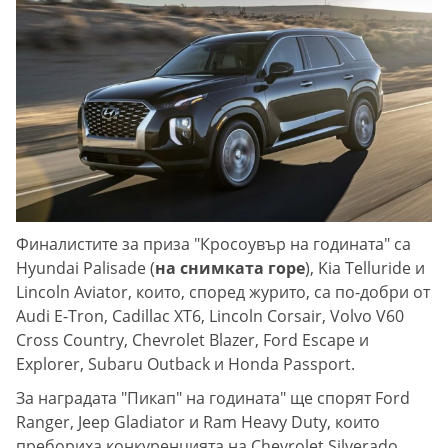
Финалистите за приза "Кросоувър на годината" са
Hyundai Palisade (
на снимката горе
), Kia Telluride и
Lincoln Aviator, които, според журито, са по-добри от
Audi E-Tron, Cadillac XT6, Lincoln Corsair, Volvo V60
Cross Country, Chevrolet Blazer, Ford Escape и
Explorer, Subaru Outback и Honda Passport.
За наградата "Пикап" на годината" ще спорят Ford
Ranger, Jeep Gladiator и Ram Heavy Duty, които
пребориха конкуренцията на Chevrolet Silverado