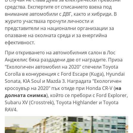
средства. Експертите от списанието взеха под
внимание автомобили с ДВГ, както и хибриди. В
журито участваха прочути личности и
представители на национални организации за
опазване на околната среда и за енергийна
ефективност.
При откриването на автомобилния салон в Лос
Анджелис бяха раздадени две от наградите. Приза
"Екологичен автомобил на 2020" спечели Toyota
Corolla в конкуренция с Ford Escape (Kuga), Hyundai
Sonata, KIA Soul и Mazda 3. Наградата "Екологичен
кросоувър на 2020" пък отиде при Honda CR-V (
на
долната снимка
), който се пребори с Ford Explorer,
Subaru XV (Crosstrek), Toyota Highlander и Toyota
RAV4.