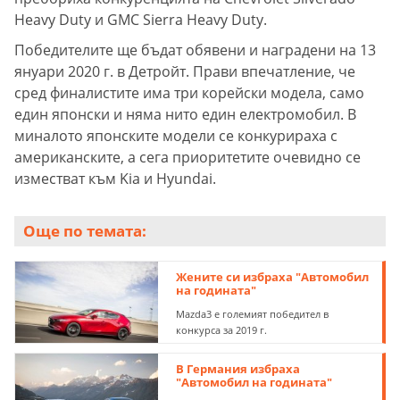
Heavy Duty и GMC Sierra Heavy Duty.
Победителите ще бъдат обявени и наградени на 13
януари 2020 г. в Детройт. Прави впечатление, че
сред финалистите има три корейски модела, само
един японски и няма нито един електромобил. В
миналото японските модели се конкурираха с
американските, а сега приоритетите очевидно се
изместват към Kia и Hyundai.
Още по темата:
Жените си избраха "Автомобил
на годината"
Mazda3 е големият победител в
конкурса за 2019 г.
В Германия избраха
"Автомобил на годината"