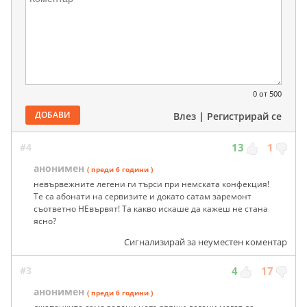
0
от 500
ДОБАВИ
Влез
|
Регистрирай се
#4
13
1
анонимен
( преди 6 години )
невървежните легени ги търси при немската конфекция!
Те са абонати на сервизите и докато сатам заремонт
съответно НЕвървят! Та какво искаше да кажеш не стана
ясно?
Сигнализирай за неуместен коментар
#3
4
17
анонимен
( преди 6 години )