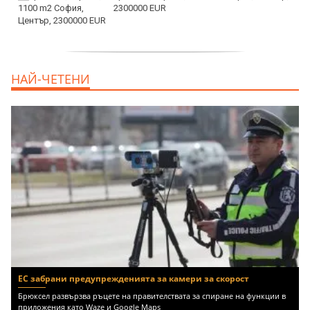
2300000 EUR
дава под наем, Двустаен апартамент, 55
НАЙ-ЧЕТЕНИ
m2 София, Младост 4, 650 EUR
ЕС забрани предупрежденията за камери за скорост
Брюксел развързва ръцете на правителствата за спиране на функции в
приложения като Waze и Google Maps