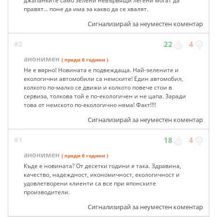
джапанките само зелени невървящи легени могат да
правят... поне да има за какво да се хвалят.
Сигнализирай за неуместен коментар
#2
22
4
анонимен
( преди 6 години )
Не е вярно! Новината е подвеждаща. Най-зелените и
екологични автомобили са немските! Един автомобил,
колкото по-малко се движи и колкото повече стои в
сервиза, толкова той е по-екологичен и не цапа. Заради
това от немското по-екологично няма! Факт!!!!
Сигнализирай за неуместен коментар
#1
18
4
анонимен
( преди 6 години )
Къде е новината? От десетки години е така. Здравина,
качество, надеждност, икономичност, екологичност и
удовлетворени клиенти са все при японските
производители.
Сигнализирай за неуместен коментар