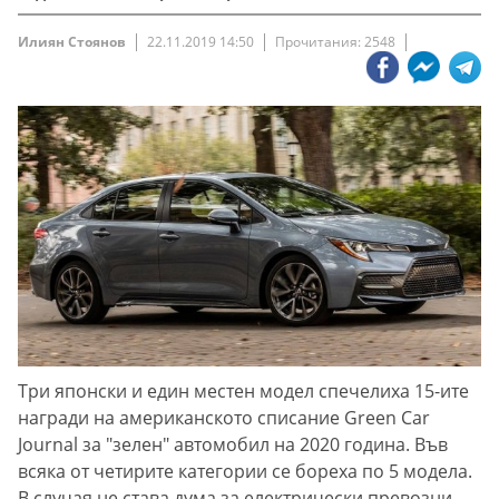
Илиян Стоянов
22.11.2019 14:50
Прочитания: 2548
Три японски и един местен модел спечелиха 15-ите
награди на американското списание Green Car
Journal за "зелен" автомобил на 2020 година. Във
всяка от четирите категории се бореха по 5 модела.
В случая не става дума за електрически превозни