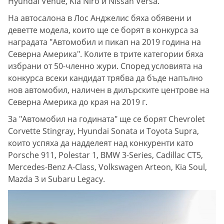
Hyundai Venue, Kia Niro и Nissan Versa.
На автосалона в Лос Анджелис бяха обявени и
деветте модела, които ще се борят в конкурса за
наградата "Автомобил и пикап на 2019 година на
Северна Америка". Колите в трите категории бяха
избрани от 50-членно жури. Според условията на
конкурса всеки кандидат трябва да бъде напълно
нов автомобил, наличен в дилърските центрове на
Северна Америка до края на 2019 г.
За "Автомобил на годината" ще се борят Chevrolet
Corvette Stingray, Hyundai Sonata и Toyota Supra,
които успяха да надделеят над конкуренти като
Porsche 911, Polestar 1, BMW 3-Series, Cadillac CT5,
Mercedes-Benz A-Class, Volkswagen Arteon, Kia Soul,
Mazda 3 и Subaru Legacy.