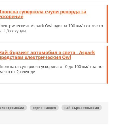
Японска суперкола счупи рекорда за
ускорение
Електрическият Aspark Owl вдигна 100 км/ч от място
за 1,9 секунди
Най-бързият автомобил в света - Aspark
представи електрическия Owl
Японската суперкола ускорява от 0 до 100 км/ч за по-
малко от 2 секунди
електромобил
сериен модел
най-бърз автомобил