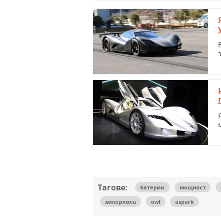
Тагове:
батерии
мощност
хиперкола
owl
aspark