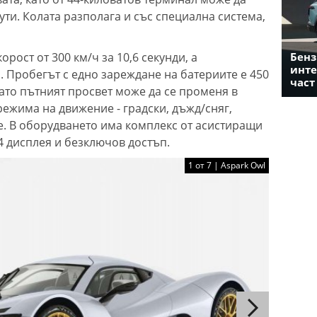
ти. Колата разполага и със специална система,
рост от 300 км/ч за 10,6 секунди, а
Бенз
инте
. Пробегът с едно зареждане на батериите е 450
част
като пътният просвет може да се променя в
режима на движение - градски, дъжд/сняг,
. В оборудването има комплекс от асистиращи
4 дисплея и безключов достъп.
1 от 7 | Aspark Owl