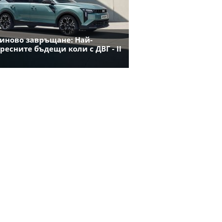
иново завръщане: Най-
ресните бъдещи коли с ДВГ - II