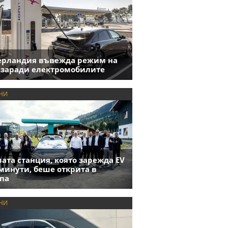
ерландия въвежда режим на
 заради електромобилите
НИ
ата станция, която зарежда EV
 минути, беше открита в
па
НИ