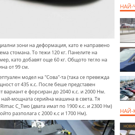
НАЙ-
иални зони на деформация, като е направено
ма стомана. То тежи 120 кг. Панелите на
ер, като добавят още 60 кг. Общото тегло на
на от 99 см.
птуален модел на "Сова"-та (така се превежда
ност от 435 к.с. После беше представен
ят вариант е форсиран до 2040 к.с. и 2000 Нм.
 най-мощната серийна машина в света. Тя
 Rimac C_Two (двата имат по 1900 к.с. и 2300 Нм)
НАЙ-
ойто разполага с 2000 к.с и 1700 Нм).
НОВИ