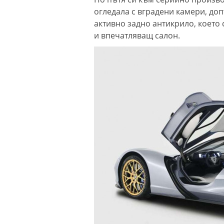
огледала с вградени камери, до
активно задно антикрило, което с
и впечатляващ салон.