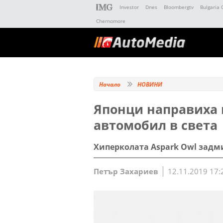
Investor
Dnes
Bloombergtv
Bulgaria 
Chernomore
Начало
НОВИНИ
Японци направиха
автомобил в света
Хиперколата Aspark Owl задмин
Петър Захариев
12.11.2019 17: