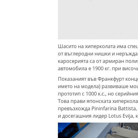
Шасито на хиперколата има спец
от въглеродни нишки и неръждае
каросерията са от армиран полим
автомобила е 1900 кг. при височи
Показаният във Франкфурт конце
името на модела) развиваше мощ
прототип с 1000 к.с., но серийни
Това прави японската хиперкола
превъзхожда Pininfarina Battista,
и досегашния лидер Lotus Evija, к