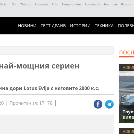
On Air
Gol
Tialoto
Az-jenata
Puls
Teenproblem
Automedia
Imoti.net
Rabota
НОВИНИ
ТЕСТ ДРАЙВ
ИСТОРИИ
ТЕХНИКА
ПОЛЕЗ
ПОСЛ
 най-мощния сериен
НОВИ
а дори Lotus Evija с неговите 2000 к.с.
20
Прочитания: 17178
Toyo
кило
НОВИ