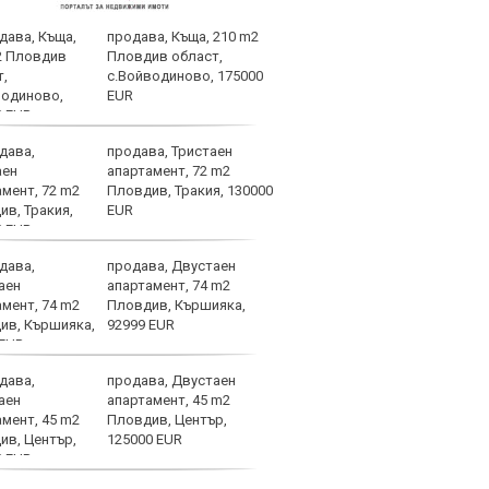
продава, Къща, 210 m2
Кими
Пловдив област,
любо
с.Войводиново, 175000
на С
EUR
продава, Тристаен
НА Ж
апартамент, 72 m2
Локо
Пловдив, Тракия, 130000
EUR
продава, Двустаен
Слаб
апартамент, 74 m2
Пловдив, Кършияка,
92999 EUR
продава, Двустаен
Безп
апартамент, 45 m2
Левс
Пловдив, Център,
съща
125000 EUR