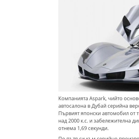
Компанията Aspark, чийто основ
автосалона в Дубай серийна верс
Първият японски автомобил от т
над 2000 к.с. и забележителна ди
отнема 1,69 секунди.
По пътя си към серийно произво