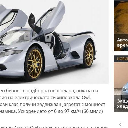
Авто
врем
НОВИ
ен бизнес е подборна персолана, показа на
ия на електрическата си хиперкола Owl.
Защо
ози клас получи задвижващ агрегат с мощност
хлад
намика. Ускорението от 0 до 97 км/ч (60 мили)
дство Aspark Owl е получил стандартни външни