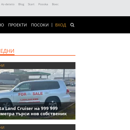
Az-deteto
Blog
Start
Posoka
Boec
НО
ПРОЕКТИ
ПОСОКИ
ВХОД
ЕДНИ
НИ
ta Land Cruiser на 999 999
метра търси нов собственик
НИ