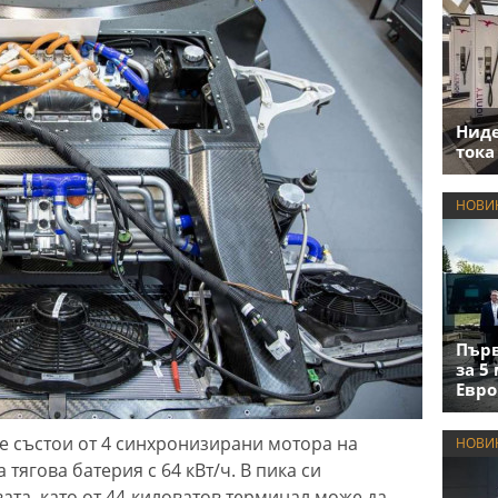
Нид
тока
НОВИ
Първ
за 5
Евро
се състои от 4 синхронизирани мотора на
НОВИ
тягова батерия с 64 кВт/ч. В пика си
ата, като от 44-киловатов терминал може да