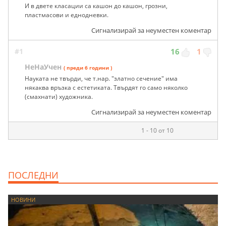
И в двете класации са кашон до кашон, грозни,
пластмасови и еднодневки.
Сигнализирай за неуместен коментар
#1
16
1
НеНаУчен
( преди 6 години )
Науката не твърди, че т.нар. "златно сечение" има
някаква връзка с естетиката. Твърдят го само няколко
(смахнати) художника.
Сигнализирай за неуместен коментар
1 - 10 от 10
ПОСЛЕДНИ
НОВИНИ