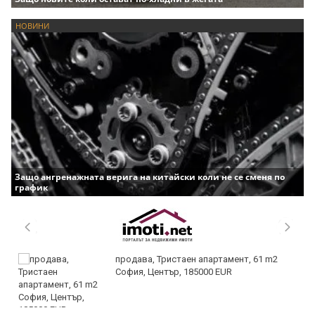
НОВИНИ
Защо ангренажната верига на китайски коли не се сменя по
график
продава, Тристаен апартамент, 61 m2
София, Център, 185000 EUR