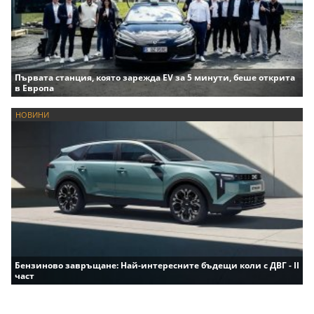
Първата станция, която зарежда EV за 5 минути, беше открита
в Европа
НОВИНИ
Бензиново завръщане: Най-интересните бъдещи коли с ДВГ - II
част