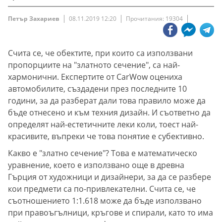
Петър Захариев
08.11.2019 12:20
Прочитания: 19304
Счита се, че обектите, при които са използвани
пропорциите на "златното сечение", са най-
хармонични. Експертите от CarWow оцениха
автомобилите, създадени през последните 10
години, за да разберат дали това правило може да
бъде отнесено и към техния дизайн. И съответно да
определят най-естетичните леки коли, тоест най-
красивите, въпреки че това понятие е субективно.
Какво е "златно сечение"? Това е математическо
уравнение, което е използвано още в древна
Гърция от художници и дизайнери, за да се разбере
кои предмети са по-привлекателни. Счита се, че
съотношението 1:1.618 може да бъде използвано
при правоъгълници, кръгове и спирали, като то има