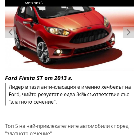
сечение".
сечение".
сечение".
сечение".
сечение".
Ford Fiesta ST от 2013 г.
Лидер в тази анти-класация е именно хечбекът на
Ford, чийто резултат е едва 34% съответствие със
"златното сечение".
Топ 5 на най-привлекателните автомобили според
"златното сечение"