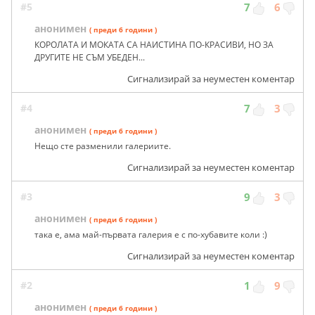
#5
7
6
анонимен
( преди 6 години )
КОРОЛАТА И МОКАТА СА НАИСТИНА ПО-КРАСИВИ, НО ЗА
ДРУГИТЕ НЕ СЪМ УБЕДЕН...
Сигнализирай за неуместен коментар
#4
7
3
анонимен
( преди 6 години )
Нещо сте разменили галериите.
Сигнализирай за неуместен коментар
#3
9
3
анонимен
( преди 6 години )
така е, ама май-първата галерия е с по-хубавите коли :)
Сигнализирай за неуместен коментар
#2
1
9
анонимен
( преди 6 години )