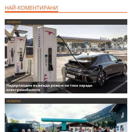
НАЙ-КОМЕНТИРАНИ
НОВИНИ
Нидерландия въвежда режим на тока заради
електромобилите
НОВИНИ