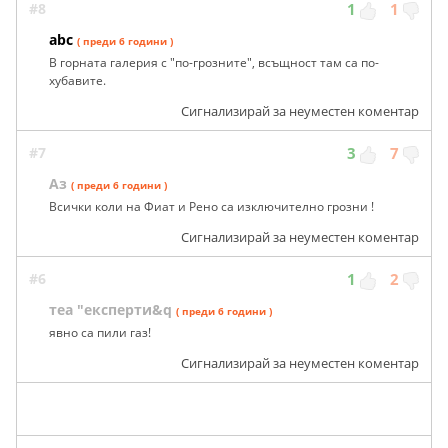
#8
1
1
abc
( преди 6 години )
В горната галерия с "по-грозните", всъщност там са по-
хубавите.
Сигнализирай за неуместен коментар
#7
3
7
Аз
( преди 6 години )
Всички коли на Фиат и Рено са изключително грозни !
Сигнализирай за неуместен коментар
#6
1
2
теа "експерти&q
( преди 6 години )
явно са пили газ!
Сигнализирай за неуместен коментар