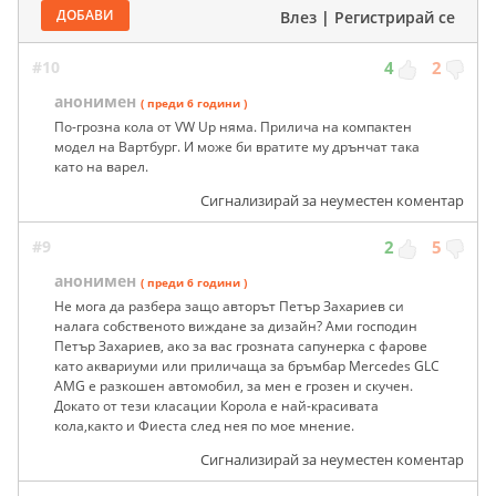
ДОБАВИ
Влез
|
Регистрирай се
#10
4
2
анонимен
( преди 6 години )
По-грозна кола от VW Up няма. Прилича на компактен
модел на Вартбург. И може би вратите му дрънчат така
като на варел.
Сигнализирай за неуместен коментар
#9
2
5
анонимен
( преди 6 години )
Не мога да разбера защо авторът Петър Захариев си
налага собственото виждане за дизайн? Ами господин
Петър Захариев, ако за вас грозната сапунерка с фарове
като аквариуми или приличаща за бръмбар Mercedes GLC
AMG е разкошен автомобил, за мен е грозен и скучен.
Докато от тези класации Корола е най-красивата
кола,както и Фиеста след нея по мое мнение.
Сигнализирай за неуместен коментар