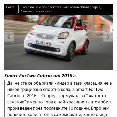
1
1
1
1
1
от
от
от
от
от
5
5
5
5
5
Топ 5 на най-привлекателните автомобили според
Топ 5 на най-привлекателните автомобили според
Топ 5 на най-привлекателните автомобили според
Топ 5 на най-привлекателните автомобили според
Топ 5 на най-привлекателните автомобили според
"златното сечение"
"златното сечение"
"златното сечение"
"златното сечение"
"златното сечение"
Smart ForTwo Cabrio от 2016 г.
Да, не сте се объркали - лидер в тази класация не е
някоя грациозна спортна кола, а Smart ForTwo
Cabrio от 2016 г. Според формулата за "златното
сечение" именно това е най-красивият автомобил,
произведен през последните 10 години. Впрочем,
повечето коли в Топ 5 са компактни, което също