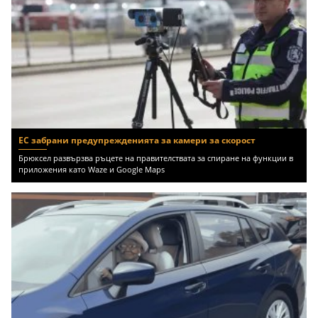
ЕС забрани предупрежденията за камери за скорост
Брюксел развързва ръцете на правителствата за спиране на функции в
приложения като Waze и Google Maps