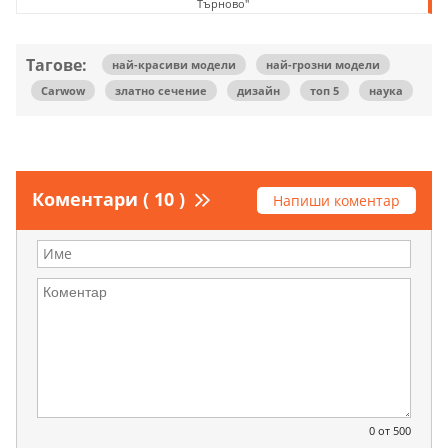
Търново"
Тагове:
най-красиви модели
най-грозни модели
Carwow
златно сечение
дизайн
топ 5
наука
Коментари ( 10 )
Напиши коментар
0
от 500