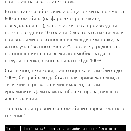
най-приятната за очите форма.
Експертите са обозначили общи точки на повече от
600 автомобила (на фаровете, решетките,
огледалата и т.н.), като всички те са произведени
през последните 10 години. След това са изчислили
най-значимите съотношения между тези точки, за
да получат "златно сечение". После е усредненото
съотношението при всеки автомобил, за да се
получи оценка, която варира от 0 до 100%.
Съответно, тези коли, чиято оценка е най-близо до
100%, би трябвало да бъдат най-привлекателни, а
тези, чийто резултат е минимален, са най-
уродливите. Дали науката обаче е права, вижте в
двете галерии.
Топ 5 на най-грозните автомобили според "златното
сечение".
1
1
1
1
1
от
от
от
от
от
5
5
5
5
5
Топ 5 на най-грозните автомобили според "златното
Топ 5 на най-грозните автомобили според "златното
Топ 5 на най-грозните автомобили според "златното
Топ 5 на най-грозните автомобили според "златното
Топ 5 на най-грозните автомобили според "златното