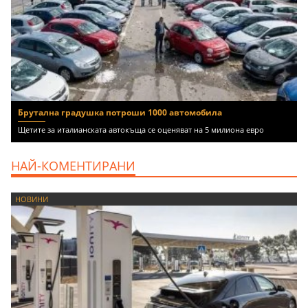
Брутална градушка потроши 1000 автомобила
Щетите за италианската автокъща се оценяват на 5 милиона евро
НАЙ-КОМЕНТИРАНИ
НОВИНИ