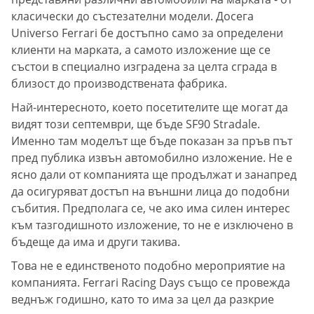
класически до състезателни модели. Досега
Universo Ferrari бе достъпно само за определени
клиенти на марката, а самото изложение ще се
състои в специално изградена за целта сграда в
близост до производствената фабрика.
Най-интересното, което посетителите ще могат да
видят този септември, ще бъде SF90 Stradale.
Именно там моделът ще бъде показан за пръв път
пред публика извън автомобилно изложение. Не е
ясно дали от компанията ще продължат и занапред
да осигуряват достъп на външни лица до подобни
събития. Предполага се, че ако има силен интерес
към тазгодишното изложение, то не е изключено в
бъдеще да има и други такива.
Това не е единственото подобно мероприятие на
компанията. Ferrari Racing Days също се провежда
веднъж годишно, като то има за цел да разкрие