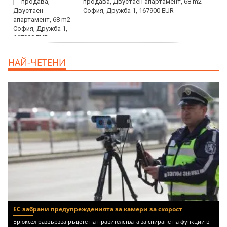
продава, Двустаен апартамент, 68 m2
София, Дружба 1, 167900 EUR
дава под наем, Двустаен апартамент, 70
НАЙ-ЧЕТЕНИ
m2 София, Манастирски Ливади, 800 EUR
ЕС забрани предупрежденията за камери за скорост
Брюксел развързва ръцете на правителствата за спиране на функции в