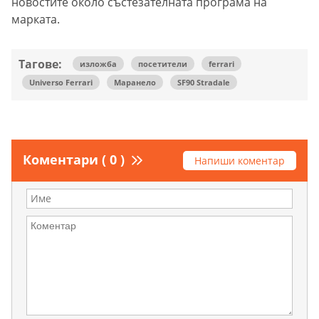
новостите около състезателната програма на
марката.
Тагове:
изложба
посетители
ferrari
Universo Ferrari
Маранело
SF90 Stradale
Коментари ( 0 )
Напиши коментар