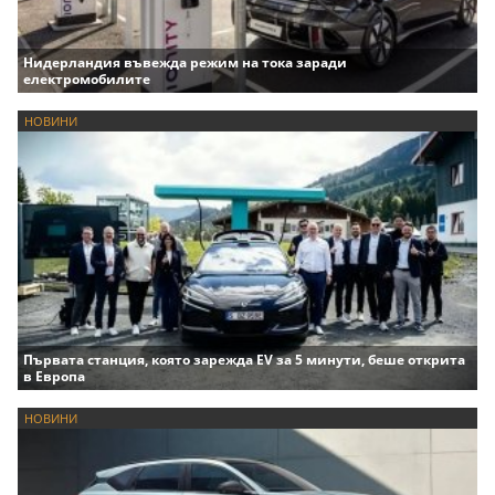
Нидерландия въвежда режим на тока заради
електромобилите
НОВИНИ
Първата станция, която зарежда EV за 5 минути, беше открита
в Европа
НОВИНИ