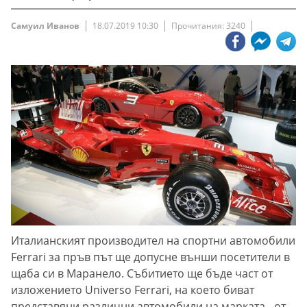
Самуил Иванов
18.07.2019 10:30
Прочитания: 3240
Италианският производител на спортни автомобили
Ferrari за пръв път ще допусне външи посетители в
щаба си в Маранело. Събитието ще бъде част от
изложението Universo Ferrari, на което биват
представяни различни автомобили на марката - от