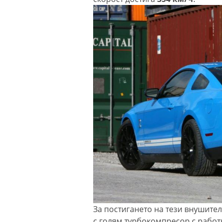
За постигането на тези внушител
с голям турбокомпресор с работ