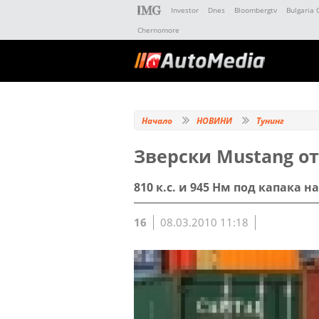
Investor
Dnes
Bloombergtv
Bulgaria 
Chernomore
Начало
НОВИНИ
Тунинг
Зверски Mustang от
810 к.с. и 945 Нм под капака н
16
08.03.2010 11:18