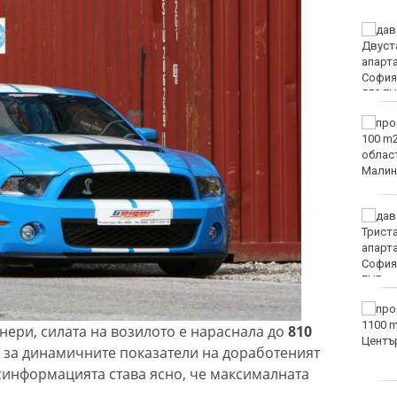
Оранжев код за опасни
жеги в 21 области днес
Огнеборците са
реагирали на 150
сигнала през
последното денонощие
Мачовете и спортът по
ТВ днес (8 август)
Виц на деня - 8 август
нери, силата на возилото е нараснала до
810
 за динамичните показатели на доработеният
есинформацията става ясно, че максималната