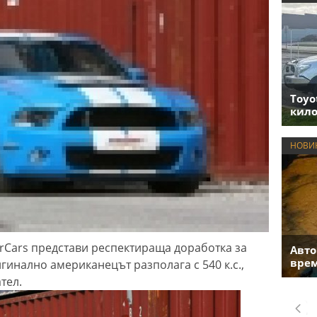
Toyo
кило
НОВИ
rCars представи респектираща доработка за
Авто
врем
игинално американецът разполага с 540 к.с.,
тел.