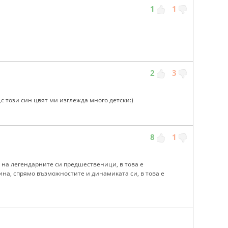
1
1
2
3
с този син цвят ми изглежда много детски:)
8
1
 на легендарните си предшественици, в това е
ина, спрямо възможностите и динамиката си, в това е