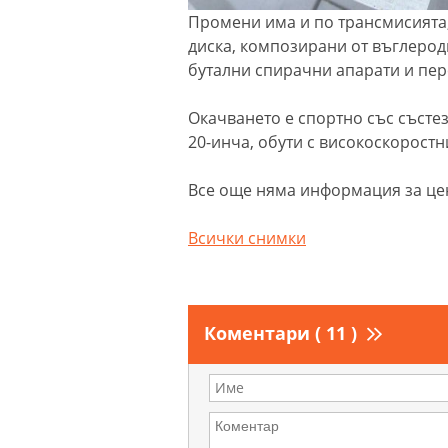
Промени има и по трансмисията,
диска, композирани от въглеродн
бутални спирачни апарати и пер
Окачването е спортно със състе
20-инча, обути с високоскоростни
Все още няма информация за цен
Всички снимки
Коментари ( 11 )