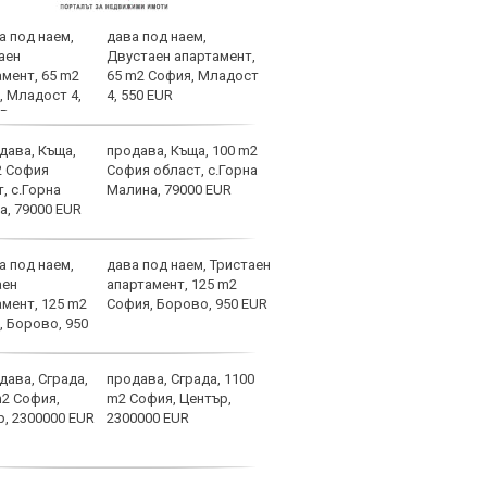
дава под наем,
Лаза
Двустаен апартамент,
тран
65 m2 София, Младост
4, 550 EUR
продава, Къща, 100 m2
Само
София област, с.Горна
оста
Малина, 79000 EUR
Янев
дава под наем, Тристаен
Вкар
апартамент, 125 m2
Шамп
София, Борово, 950 EUR
спир
продава, Сграда, 1100
Барс
m2 София, Център,
в Ли
2300000 EUR
пари