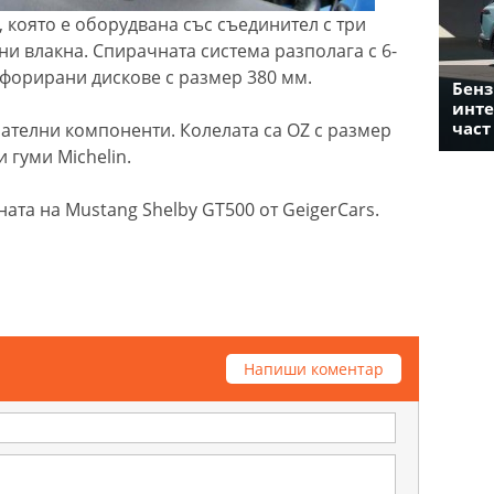
 която е оборудвана със съединител с три
и влакна. Спирачната система разполага с 6-
форирани дискове с размер 380 мм.
Бенз
инте
част
зателни компоненти. Колелата са OZ с размер
 гуми Michelin.
ата на Mustang Shelby GT500 от GeigerCars.
Напиши коментар