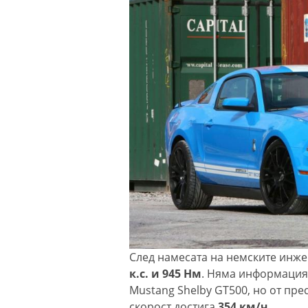
След намесата на немските инже
к.с. и 945 Нм
. Няма информация
Mustang Shelby GT500, но от пр
скорост достига
354 км/ч
.