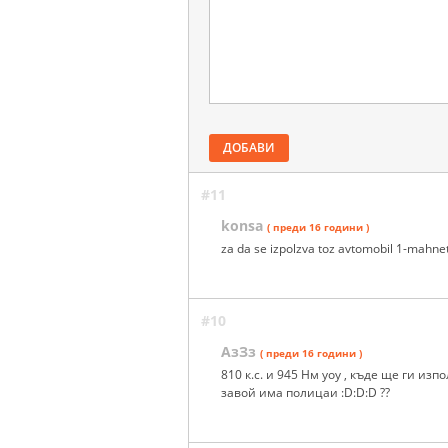
ДОБАВИ
#11
konsa
( преди 16 години )
za da se izpolzva toz avtomobil 1-mahnet
#10
АзЗз
( преди 16 години )
810 к.с. и 945 Нм уоу , къде ще ги изп
завой има полицаи :D:D:D ??