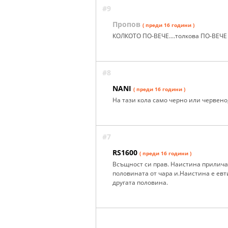
#9
Пропов
( преди 16 години )
КОЛКОТО ПО-ВЕЧЕ....толкова ПО-ВЕЧЕ
#8
NANI
( преди 16 години )
На тази кола само черно или червено,
#7
RS1600
( преди 16 години )
Всъщност си прав. Наистина прилича
половината от чара и.Наистина е евт
другата половина.