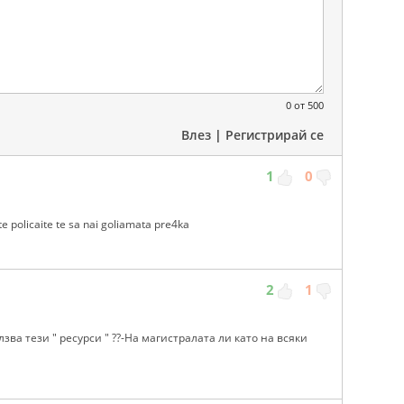
0
от 500
Влез
|
Регистрирай се
1
0
e policaite te sa nai goliamata pre4ka
2
1
олзва тези " ресурси " ??-На магистралата ли като на всяки