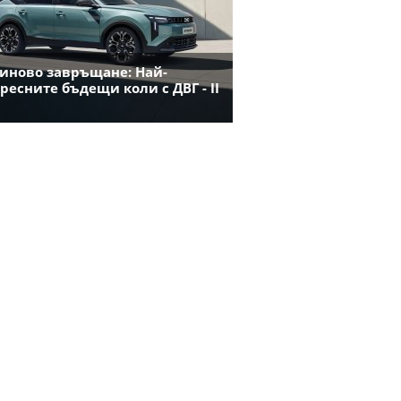
иново завръщане: Най-
ресните бъдещи коли с ДВГ - II