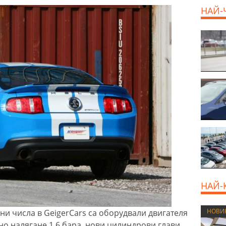
НАЙ-
НАЙ-
НОВИ
ни числа в GeigerCars са оборудвали двигателя
но налягане 1.6 бара, нови цилиндрови глави,