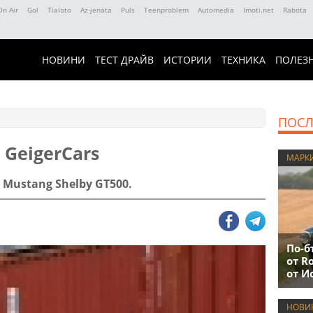
On Air
Gol
Tialoto
Az-jenata
Puls
Teenproblem
Automedia
Imoti.net
Rabota
НОВИНИ
ТЕСТ ДРАЙВ
ИСТОРИИ
ТЕХНИКА
ПОЛЕЗ
ПОСЛ
 GeigerCars
МАРК
а Mustang Shelby GT500.
По-б
от R
от И
НОВИ