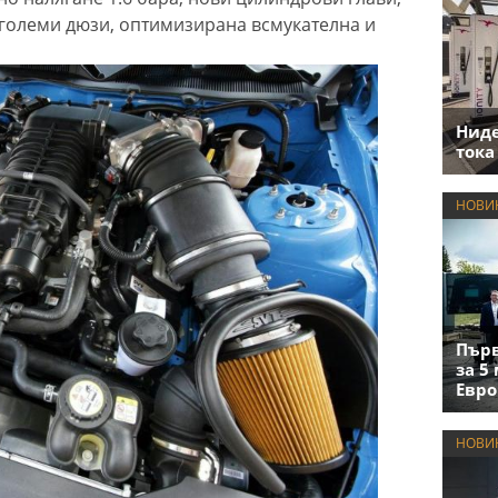
големи дюзи, оптимизирана всмукателна и
Нид
тока
НОВИ
Първ
за 5
Евро
НОВИ