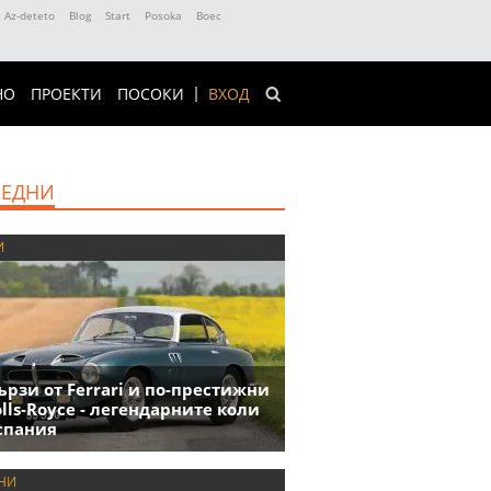
Az-deteto
Blog
Start
Posoka
Boec
НО
ПРОЕКТИ
ПОСОКИ
ВХОД
ЕДНИ
И
ързи от Ferrari и по-престижни
olls-Royce - легендарните коли
спания
НИ