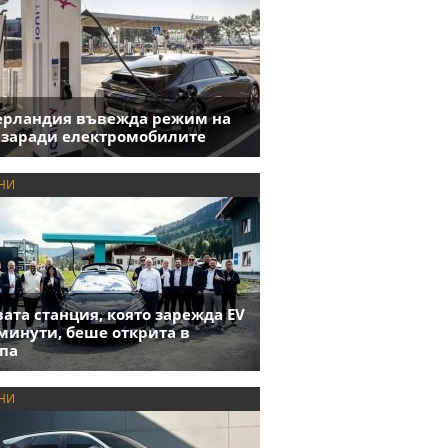
ерландия въвежда режим на
 заради електромобилите
НИ
ата станция, която зарежда EV
 минути, беше открита в
па
НИ