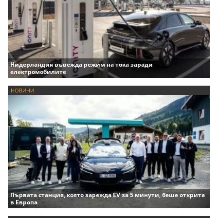
Нидерландия въвежда режим на тока заради
електромобилите
НОВИНИ
Първата станция, която зарежда EV за 5 минути, беше открита
в Европа