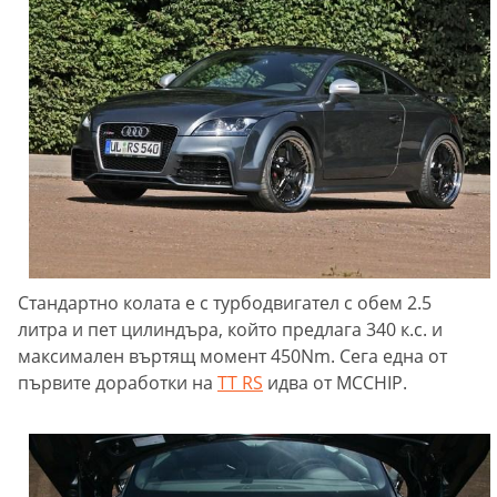
Стандартно колата е с турбодвигател с обем 2.5
литра и пет цилиндъра, който предлага 340 к.с. и
максимален въртящ момент 450Nm. Сега една от
първите доработки на
TT RS
идва от MCCHIP.