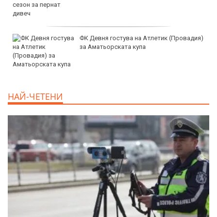
продава, Сграда, 1100 m2 София, Център,
2300000 EUR
дава под наем, Двустаен апартамент, 55
НАЙ-ЧЕТЕНИ
m2 София, Младост 4, 650 EUR