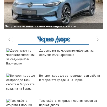
Защо новите коли остават по-хладни в жегата
дава под наем, Двустаен апартамент, 65
m2 София, Младост 4, 550 EUR
продава, Къща, 100 m2 София област,
с.Горна Малина, 79000 EUR
дава под наем, Тристаен апартамент, 125
m2 София, Борово, 950 EUR