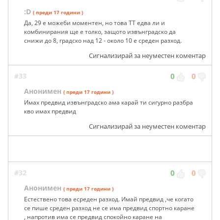
:D
( преди 17 години )
Да, 29 е можеби моментен, но това ТТ едва ли и
комбинирания ще е толко, защото извънградско да
снижи до 8, градско над 12 - около 10 е среден разход.
Сигнализирай за неуместен коментар
#33
0
0
Анонимен
( преди 17 години )
Имах предвид извънградско ама карай ти сигурно разбра
кво имах предвид
Сигнализирай за неуместен коментар
#32
0
0
Анонимен
( преди 17 години )
Естествено това есреден разход. Имай предвид ,че когато
се пише среден разход не се има предвид спортно каране
, напротив има се предвид спокойно каране на