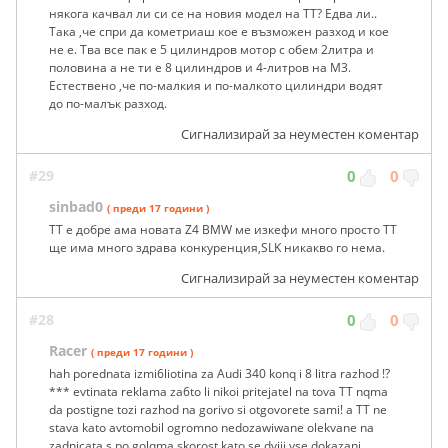
някога качвал ли си се на новия модел на ТТ? Едва ли..
Така ,че спри да кометриаш кое е възможен разход и кое
не е. Тва все пак е 5 цилиндров мотор с обем 2литра и
половина а не ти е 8 цилиндров и 4-литров на М3.
Естествено ,че по-малкия и по-малкото цилиндри водят
до по-малък разход.
Сигнализирай за неуместен коментар
#29
0
0
sinbad0
( преди 17 години )
TT e добре ама новата Z4 BMW ме изкефи много просто ТТ
ще има много здрава конкуренция,SLK никакво го нема.
Сигнализирай за неуместен коментар
#28
0
0
Racer
( преди 17 години )
hah porednata izmi6liotina za Audi 340 konq i 8 litra razhod !?
*** evtinata reklama za6to li nikoi pritejatel na tova TT nqma
da postigne tozi razhod na gorivo si otgovorete sami! a TT ne
stava kato avtomobil ogromno nedozawiwane olekvane na
zadnicata s po golqma skorost kato se dviji vse dokazani