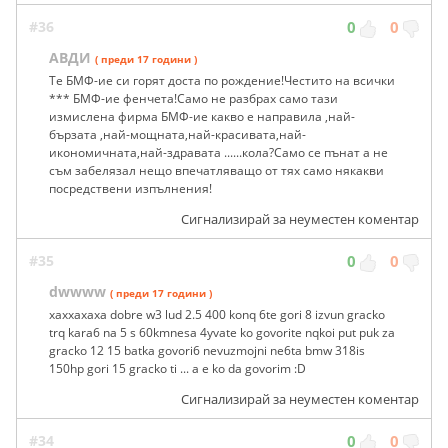
#36
0
0
АВДИ
( преди 17 години )
Те БМФ-ие си горят доста по рождение!Честито на всички
*** БМФ-ие фенчета!Само не разбрах само тази
измислена фирма БМФ-ие какво е направила ,най-
бързата ,най-мощната,най-красивата,най-
икономичната,най-здравата ......кола?Само се пънат а не
съм забелязал нещо впечатляващо от тях само някакви
посредствени изпълнения!
Сигнализирай за неуместен коментар
#35
0
0
dwwww
( преди 17 години )
xaxxaxaxa dobre w3 lud 2.5 400 konq 6te gori 8 izvun gracko
trq kara6 na 5 s 60kmnesa 4yvate ko govorite nqkoi put puk za
gracko 12 15 batka govori6 nevuzmojni ne6ta bmw 318is
150hp gori 15 gracko ti ... a e ko da govorim :D
Сигнализирай за неуместен коментар
#34
0
0