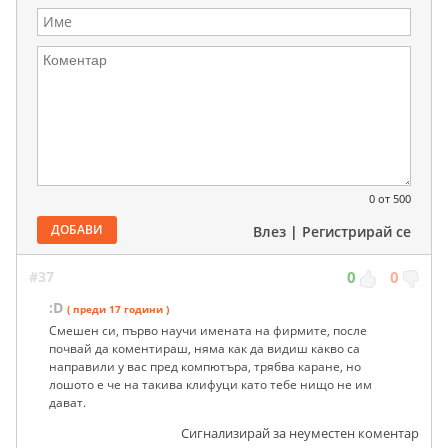
0
от 500
ДОБАВИ
Влез
|
Регистрирай се
#37
0
0
:D
( преди 17 години )
Смешен си, първо научи имената на фирмите, после
почвай да коментираш, няма как да видиш какво са
направили у вас пред компютъра, трябва каране, но
лошото е че на такива клифуци като тебе нищо не им
дават.
Сигнализирай за неуместен коментар