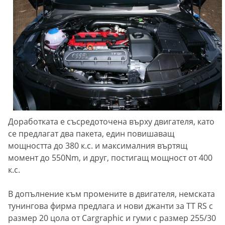
Доработката е съсредоточена върху двигателя, като
се предлагат два пакета, един повишаващ
мощността до 380 к.с. и максималния въртящ
момент до 550Nm, и друг, постигащ мощност от 400
к.с.
В допълнение към промените в двигателя, немската
тунингова фирма предлага и нови джанти за TT RS с
размер 20 цола от Cargraphic и гуми с размер 255/30