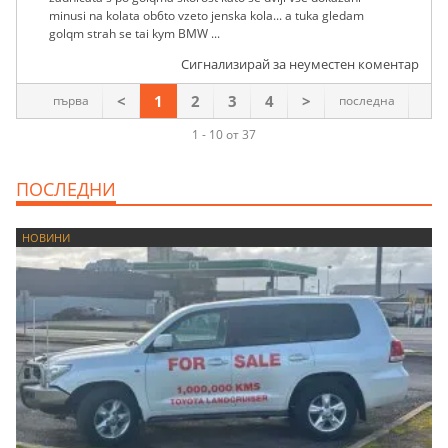
minusi na kolata ob6to vzeto jenska kola... a tuka gledam
golqm strah se tai kym BMW ...
Сигнализирай за неуместен коментар
<
1
2
3
4
>
първа
последна
1 - 10 от 37
ПОСЛЕДНИ
НОВИНИ