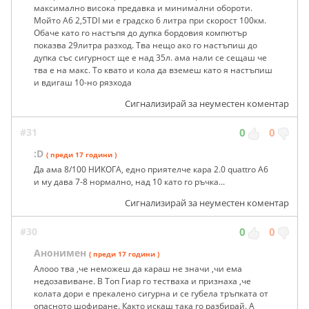
максимално висока предавка и минимални обороти.
Мойто А6 2,5TDI ми е градско 6 литра при скорост 100км.
Обаче като го настъпя до дупка бордовия компютър
показва 29литра разход. Тва нещо ако го настъпиш до
дупка със сигурност ще е над 35л. ама нали се сещаш че
тва е на макс. То квато и кола да вземеш като я настъпиш
и вдигаш 10-но рязхода
Сигнализирай за неуместен коментар
#31
0
0
:D
( преди 17 години )
Да ама 8/100 НИКОГА, едно приятелче кара 2.0 quattro A6
и му дава 7-8 нормално, над 10 като го ръчка...
Сигнализирай за неуместен коментар
#30
0
0
Анонимен
( преди 17 години )
Алооо тва ,че неможеш да караш не значи ,чи ема
недозавиване. В Топ Гиар го тестваха и признаха ,че
колата дори е прекалено сигурна и се губела тръпката от
опасното шофиране. Както искаш така го разбирай. А