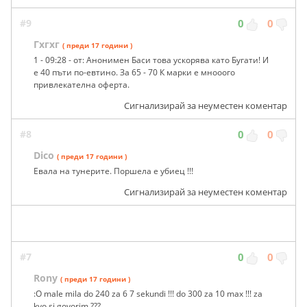
#9
0
0
Гхгхг
( преди 17 години )
1 - 09:28 - от: Анонимен Баси това ускорява като Бугати! И
е 40 пъти по-евтино. За 65 - 70 К марки е мнооого
привлекателна оферта.
Сигнализирай за неуместен коментар
#8
0
0
Dico
( преди 17 години )
Евала на тунерите. Поршела е убиец !!!
Сигнализирай за неуместен коментар
#7
0
0
Rony
( преди 17 години )
:O male mila do 240 za 6 7 sekundi !!! do 300 za 10 max !!! za
kvo si govorim ???