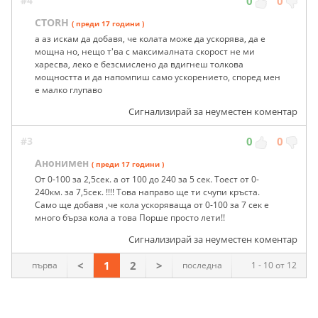
#4
0
0
CTORH
( преди 17 години )
а аз искам да добавя, че колата може да ускорява, да е
мощна но, нещо т'ва с максималната скорост не ми
харесва, леко е безсмислено да вдигнеш толкова
мощността и да напомпиш само ускорението, според мен
е малко глупаво
Сигнализирай за неуместен коментар
#3
0
0
Анонимен
( преди 17 години )
От 0-100 за 2,5сек. а от 100 до 240 за 5 сек. Тоест от 0-
240км. за 7,5сек. !!!! Това направо ще ти счупи кръста.
Само ще добавя ,че кола ускоряваща от 0-100 за 7 сек е
много бърза кола а това Порше просто лети!!
Сигнализирай за неуместен коментар
<
1
2
>
първа
последна
1 - 10 от 12