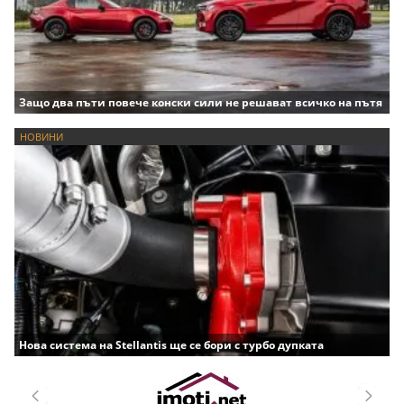
Защо два пъти повече конски сили не решават всичко на пътя
НОВИНИ
Нова система на Stellantis ще се бори с турбо дупката