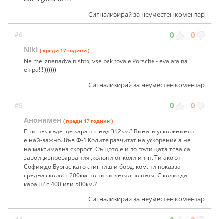
Сигнализирай за неуместен коментар
#6
0
0
Niki
( преди 17 години )
Ne me iznenadva nishto, vse pak tova e Porsche - evalata na
ekipa!!!:))))))
Сигнализирай за неуместен коментар
#5
0
0
Анонимен
( преди 17 години )
Е ти пък къде ще караш с над 312км.? Винаги ускорението
е най-важно..Във Ф-1 Колите разчитат на ускорение а не
на максимална скорост. Същото е и по пътищата това са
завои ,изпреварвания ,колони от коли и т.н. Ти ако от
София до Бургас като стигниш и борд. ком. ти показва
средна скорост 200км. то ти си летял по пътя. С колко да
караш? с 400 или 500км.?
Сигнализирай за неуместен коментар