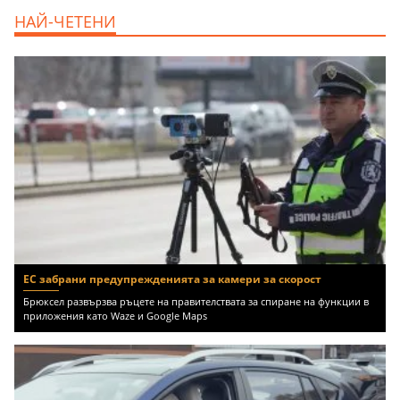
продава, Едностаен апартамент, 39 m2
НАЙ-ЧЕТЕНИ
Бургас област, к.к.Слънчев Бряг, 65500
EUR
ЕС забрани предупрежденията за камери за скорост
Брюксел развързва ръцете на правителствата за спиране на функции в
приложения като Waze и Google Maps