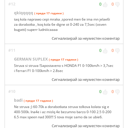
#12
0
0
qkiqqqqq
( преди 17 години )
taq kola naprawo cepi mraka ,spored men 6e ima mn jelae6i
za dorabotka , koq kola 6e digne ot 0-240 za 7,5sec (osven
bugatti) superr ludniiicaaaa
Сигнализирай за неуместен коментар
#11
0
0
GERMAN SUPLEX
( преди 17 години )
Struva si struva !Sapostaveno s HONDA F1 0-100km/h > 3,7sec
i Ferrari F1 0-100km/h > 2.8sec
Сигнализирай за неуместен коментар
#10
0
0
badi
( преди 17 години )
Ne struva ;) 60-70k a dorabotkata struva tolkova kolata sig e
400-500k. Ina4e i az mislq 4e bezumno barzo 0-100 2.5 0-200
6.5 max speen nad 300!!! S tova moje samo da se ubie6.
Сигнализирай за неуместен коментар