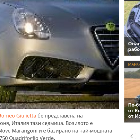
Опас
рабо
МАРК
По-б
от R
 Romeo Giulietta
бе представена на
от И
ня, Италия тази седмица. Возилото е
iMove Marangoni и е базирано на най-мощната
1750 Quadrifoglio Verde.