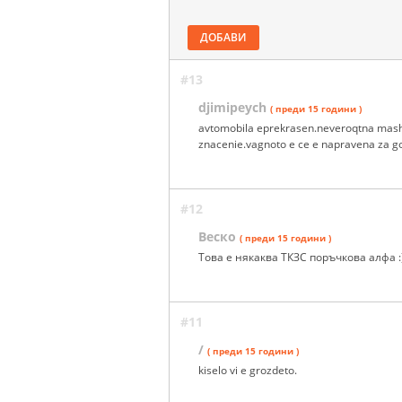
ДОБАВИ
#13
djimipeych
( преди 15 години )
avtomobila eprekrasen.neveroqtna mash
znacenie.vagnoto e ce e napravena za g
#12
Веско
( преди 15 години )
Това е някаква ТКЗС поръчкова алфа 
#11
/
( преди 15 години )
kiselo vi e grozdeto.