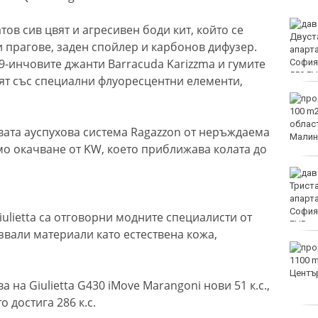
Европа бележи ръст на
в сив цвят и агресивен боди кит, който се
случаите на
и прагове, заден спойлер и карбонов дифузер.
западнонилска треска
9-инчовите джанти Barracuda Karizzma и гумите
вят със специални флуоресцентни елементи,
Фестивал на етносите
завладява Варна днес и
утре
овата ауспухова система Ragazzon от неръждаема
мо окачване от KW, което приближава колата до
30 души са пострадали
при катастрофи у нас за
последните 24 часа
ulietta са отговорни модните специалисти от
лзвали материали като естествена кожа,
Нивото на Дунав
продължава да спада
а на Giulietta G430 iMove Marangoni нови 51 к.с.,
 достига 286 к.с.