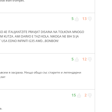
aviat edin trompet.
5
13
KO 4E ITALIJANTZITE PRAVJAT DISAINA NA TOLKOVA MNOGO
IM KUTZA. AMI DARVO E TAZI KOLA. NIKOGA NE BIH SI JA
OT USA EDNO INFINITI G35 AWD...BONBON!
5
12
 съвсем я засраха. Нищо общо със старите и легендарни
слят
15
2
а.