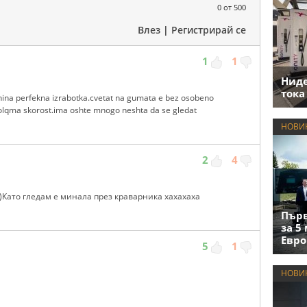
0
от 500
Влез
|
Регистрирай се
1
1
Нид
тока
ina perfekna izrabotka.cvetat na gumata e bez osobeno
olqma skorost.ima oshte mnogo neshta da se gledat
НОВИ
2
4
:)Като гледам е минала през краварника хахахаха
Първ
за 5
Евро
5
1
НОВИ