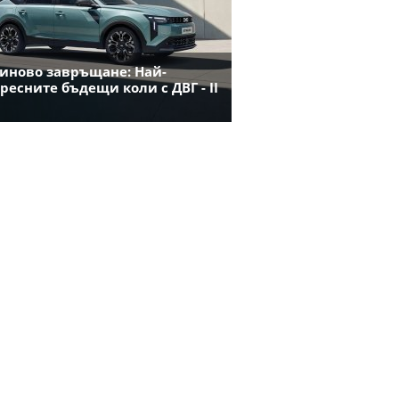
иново завръщане: Най-
ресните бъдещи коли с ДВГ - II