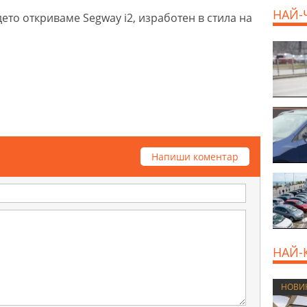
НАЙ-
ето откриваме Segway i2, изработен в стила на
Напиши коментар
НАЙ-
НОВИ