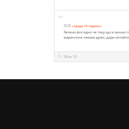
#4
ICO
( преди 15 години )
Зелено все едно че току що е минал пр
марангони нямам думи, дори китайски
1 - 10 от 13