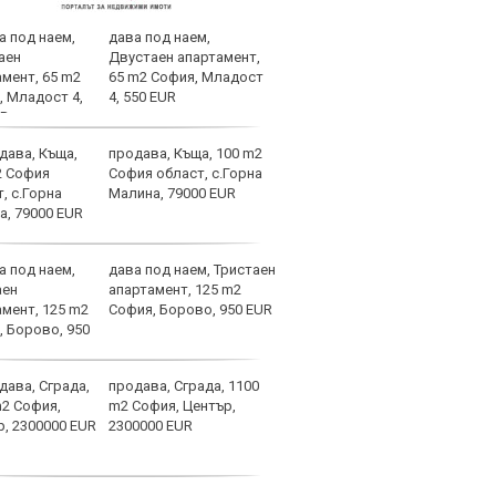
дава под наем,
Уник
Двустаен апартамент,
Влад
65 m2 София, Младост
титу
4, 550 EUR
Чел
продава, Къща, 100 m2
Лека
София област, с.Горна
игра
Малина, 79000 EUR
трев
дава под наем, Тристаен
Асен
апартамент, 125 m2
левс
София, Борово, 950 EUR
продава, Сграда, 1100
Лаза
m2 София, Център,
тран
2300000 EUR