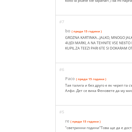
koito ia pluete ste tapanari ,i da mi napr
#7
bo
( преди 15 години )
GROZNA KARTINKA...JALKO, MNOGO JAL
4UJDI MARKI, A NA TEHNITE VSE NE6TO 
KUPIL.ZA TEEZI PARI 6TE SI DOKARAM 
#6
Paco
( преди 15 години )
Тая талига и без друго е як череп та
Алфи. Дет се вика Феновете да му ми
#5
re
( преди 15 години )
"светринни години"Това ще да е дост