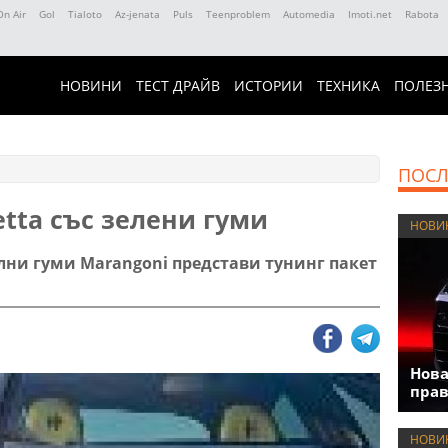
On Air
Gol
Tialoto
Az-jenata
Puls
Teenproblem
Automedia
Imoti.net
Rabota
НОВИНИ
ТЕСТ ДРАЙВ
ИСТОРИИ
ТЕХНИКА
ПОЛЕЗ
ПОСЛ
etta със зелени гуми
НОВИ
ни гуми Marangoni представи тунинг пакет
Нова
прав
НОВИ