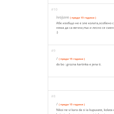
#10
ivojuve
( преди 15 години )
Абе изобщо не е зле колата,особено с
няма да са вечни,пък и лесно се смен
:)
#9
/
( преди 15 години )
do bo : grozna kartinka e jena ti.
#8
/
( преди 15 години )
Nikoi ne vi kara da si ia kupuvate, kolata