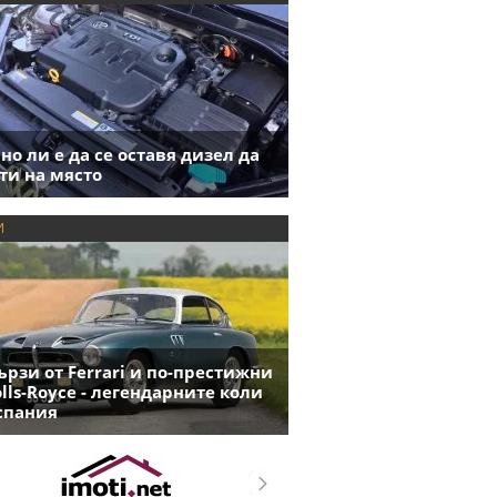
но ли е да се оставя дизел да
ти на място
И
ързи от Ferrari и по-престижни
olls-Royce - легендарните коли
спания