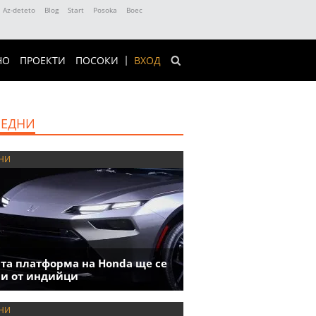
Az-deteto
Blog
Start
Posoka
Boec
НО
ПРОЕКТИ
ПОСОКИ
ВХОД
ЕДНИ
НИ
та платформа на Honda ще се
и от индийци
НИ