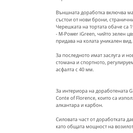
Външната доработка включва мато
състои от нови брони, страничн
Черешката на тортата обаче са 1
- M-Power iGreen, чийто зелен ц
придава на колата уникален вид.
За последното имат заслуга и н
стомана и спортното, регулируе
асфалта с 40 мм.
За интериора на доработената Gi
Conte of Florence, които са изпо
алкантара и карбон.
Силовата част от доработката дав
като общата мощност на возилото