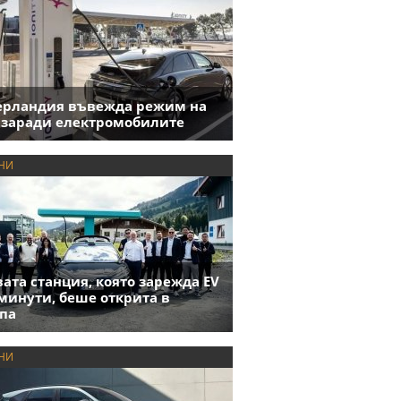
ерландия въвежда режим на
 заради електромобилите
НИ
ата станция, която зарежда EV
 минути, беше открита в
па
НИ