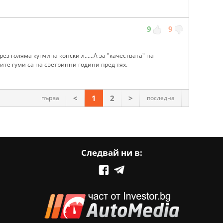
9
9
ез голяма купчина конски л......А за "качествата" на
те гуми са на светринни години пред тях.
<
1
2
>
първа
последна
Следвай ни в: