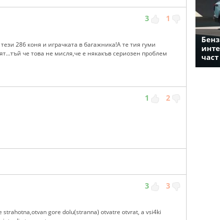
3
1
Бенз
 тези 286 коня и играчката в багажника!А те тия гуми
инте
ят...тъй че това не мисля,че е някакъв сериозен проблем
част
1
2
3
3
 e strahotna,otvan gore dolu(stranna) otvatre otvrat, a vsi4ki