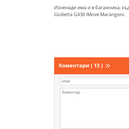
Изненади има и в багажника, къд
Giulietta G430 iMove Marangoni.
Коментари ( 13 )