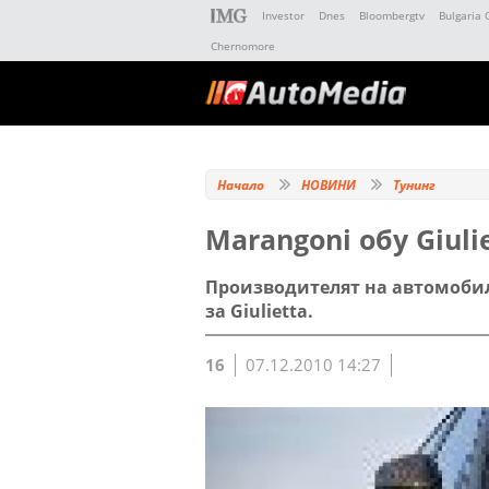
Investor
Dnes
Bloombergtv
Bulgaria 
Chernomore
Начало
НОВИНИ
Тунинг
Marangoni обу Giuli
Производителят на автомобил
за Giulietta.
16
07.12.2010 14:27