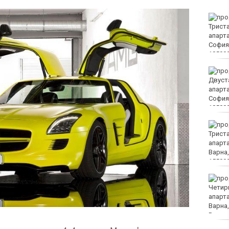
Организират редица
инициативи за
Международния ден на
младежта във Варна
Чужденец, ползвал
фалшива шофьорска
книжка, бе осъден във
Варна
Спипаха 75-годишен
дядо с 53 грама чист
кокаин
Пускат нови 66 спътника
в ниска околоземна
орбита