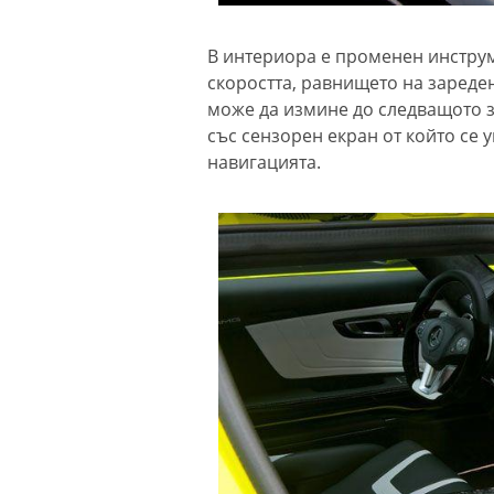
В интериора е променен инстру
скоростта, равнището на зареден
може да измине до следващото 
със сензорен екран от който се 
навигацията.