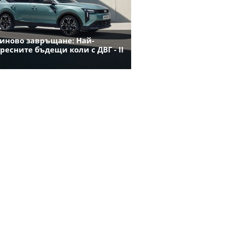
иново завръщане: Най-
ресните бъдещи коли с ДВГ - II