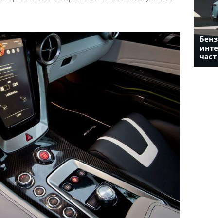
Бенз
инте
част