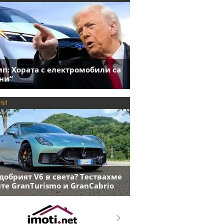
п: Хората с електромобили са
ни“
НИ
добрият V6 в света? Тествахме
те GranTurismo и GranCabrio