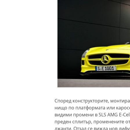
Според конструкторите, монтира
нищо по платформата или каросе
видими промени в SLS AMG E-Cell
преден сплитър, променените от
джанти. Отзад се вижда нов диф