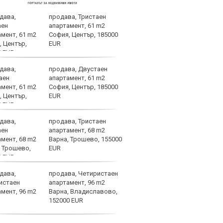
продава, Тристаен
Бълг
апартамент, 61 m2
наци
София, Център, 185000
Свет
EUR
атле
продава, Двустаен
След
апартамент, 61 m2
Мака
София, Център, 185000
прод
EUR
още 
изхода
продава, Тристаен
ЦСКА
апартамент, 68 m2
перл
Варна, Трошево, 155000
мачо
EUR
близ
продава, Четиристаен
Мачо
апартамент, 96 m2
теле
Варна, Владиславово,
авгу
152000 EUR