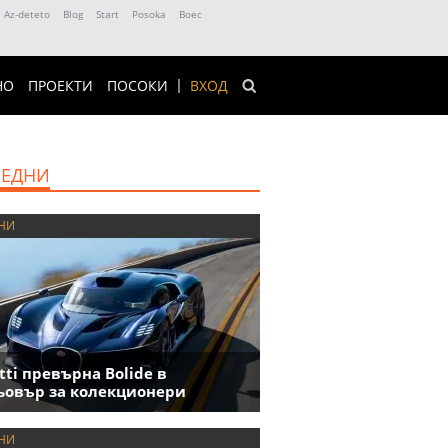
Az-deteto
Blog
Start
Posoka
Boec
НО
ПРОЕКТИ
ПОСОКИ
ВХОД
ЕДНИ
НИ
tti превърна Bolide в
овър за колекционери
НИ