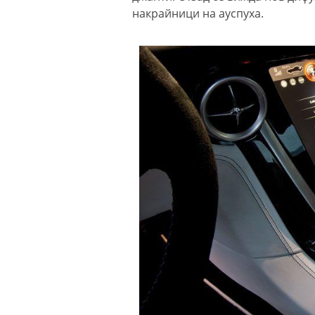
накрайници на ауспуха.