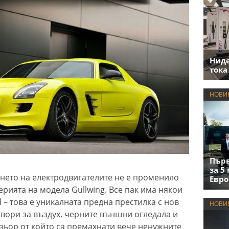
Нид
тока
НОВИ
Първ
за 5
нето на електродвигателите не е променило
Евро
рията на модела Gullwing. Все пак има някои
 – това е уникалната предна престилка с нов
НОВИ
вори за въздух, черните външни огледала и
узьор от който са премахнати вече ненужните