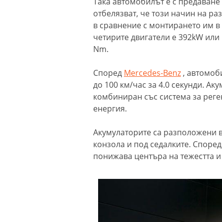
Така автомобилът е с предаване 
отбелязват, че този начин на р
в сравнение с монтирането им в
четирите двигатели е 392kW или 
Nm.
Според
Mercedes-Benz
, автомоб
до 100 км/час за 4.0 секунди. Ак
комбиниран със система за реге
енергия.
Акумулаторите са разположени в 
конзола и под седалките. Споре
понижава центъра на тежестта 