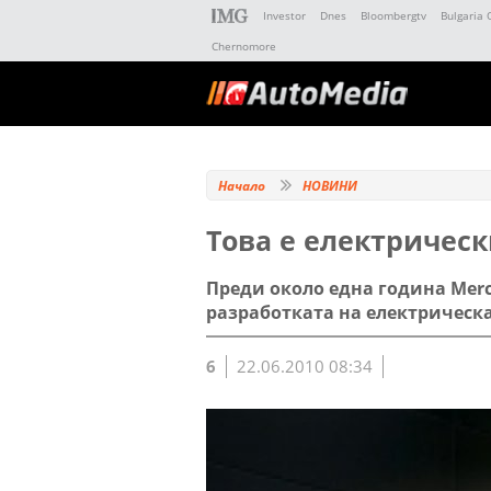
Investor
Dnes
Bloombergtv
Bulgaria 
Chernomore
Начало
НОВИНИ
Това е електрическ
Преди около една година Merc
разработката на електрическа
6
22.06.2010 08:34