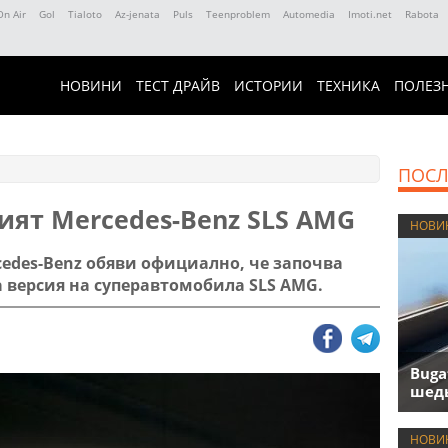
On Air
Gol
Tialoto
Az-jenata
Puls
Teenproblem
Automedia
Imoti.net
Rabota
НОВИНИ
ТЕСТ ДРАЙВ
ИСТОРИИ
ТЕХНИКА
ПОЛЕЗ
ПОСЛ
ият Mercedes-Benz SLS AMG
НОВИ
edes-Benz обяви официално, че започва
 версия на суперавтомобила SLS AMG.
Buga
шедь
НОВИ