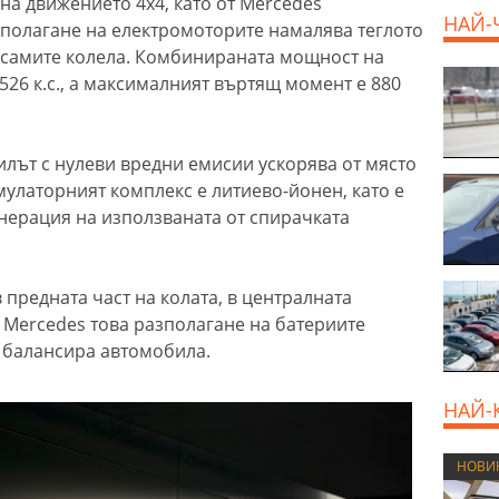
на движението 4х4, като от Mercedes
НАЙ-
азполагане на електромоторите намалява теглото
 самите колела. Комбинираната мощност на
526 к.с., а максималният въртящ момент е 880
илът с нулеви вредни емисии ускорява от място
умулаторният комплекс е литиево-йонен, като е
нерация на използваната от спирачката
предната част на колата, в централната
д Mercedes това разполагане на батериите
и балансира автомобила.
НАЙ-
НОВИ