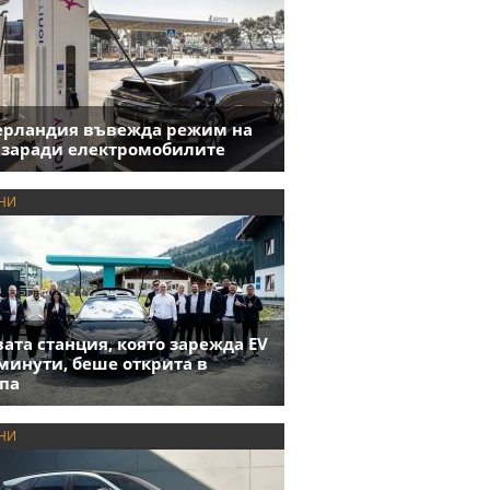
ерландия въвежда режим на
 заради електромобилите
НИ
ата станция, която зарежда EV
 минути, беше открита в
па
НИ