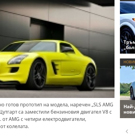
Тръм
„бол
НОВИ
но готов прототип на модела, наречен „SLS AMG
Най-
 Щутгарт са заместили бензиновия двигател V8 с
нови
с. от AMG с четири електродвигатели,
от колелата.