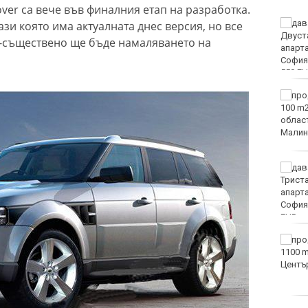
ver са вече във финалния етап на разработка.
DARA и Орлин Павлов
ази която има актуалната днес версия, но все
ще пеят за варненци на
о-съществено ще бъде намаляването на
празника на града
Аварии оставят без
вода стотици варненци
Европа бележи ръст на
случаите на
западнонилска треска
Фестивал на етносите
завладява Варна днес и
утре