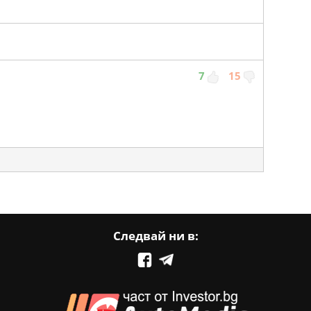
7
15
Следвай ни в: