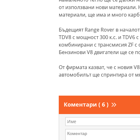
от използвани нови материали. 
материали, ще има и много кар
Бъдещият Range Rover в началото
TDV8 с мощност 300 к.с. и TDV6 с
комбинирани с трансмисия ZF с о
Бензинови V8 двигатели ще се п
От фирмата казват, че с новия V8
автомобилът ще спринтира от мяс
Коментари ( 6 )