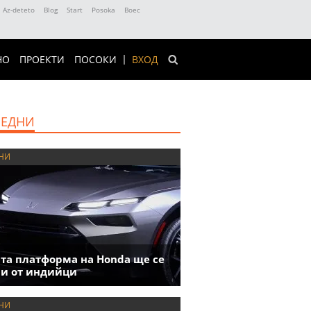
Az-deteto
Blog
Start
Posoka
Boec
НО
ПРОЕКТИ
ПОСОКИ
ВХОД
ЕДНИ
НИ
та платформа на Honda ще се
и от индийци
НИ