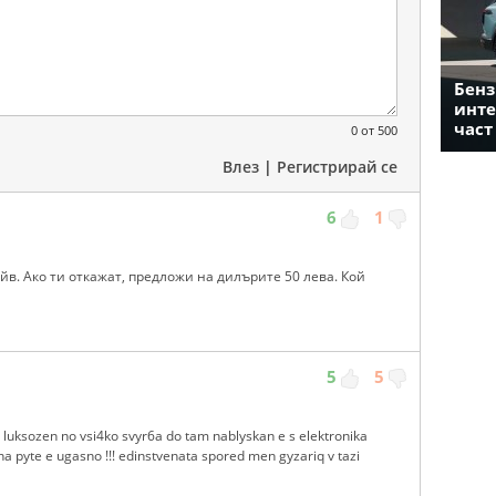
Бенз
инте
част
0
от 500
Влез
|
Регистрирай се
6
1
йв. Ако ти откажат, предложи на дилърите 50 лева. Кой
5
5
luksozen no vsi4ko svyr6a do tam nablyskan e s elektronika
a pyte e ugasno !!! edinstvenata spored men gyzariq v tazi