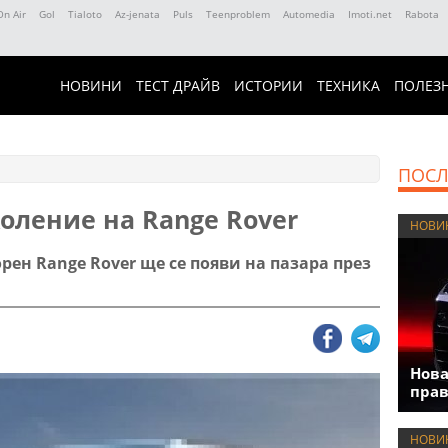
On Air
Gol
Tialoto
Az-jenata
Puls
Teenproblem
Automedia
Imoti.net
Rabota
НОВИНИ
ТЕСТ ДРАЙВ
ИСТОРИИ
ТЕХНИКА
ПОЛЕЗ
ПОСЛ
оление на Range Rover
НОВИ
орен Range Rover ще се появи на пазара през
Нова
прав
НОВИ