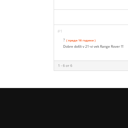
#1
?
( преди 16 години )
Dobre do6li v 21-vi vek Range Rover !!!
1 - 6 от 6