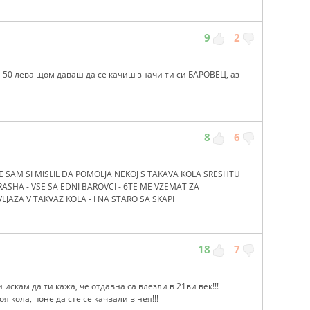
9
2
а 50 лева щом даваш да се качиш значи ти си БАРОВЕЦ, аз
8
6
E SAM SI MISLIL DA POMOLJA NEKOJ S TAKAVA KOLA SRESHTU
RASHA - VSE SA EDNI BAROVCI - 6TE ME VZEMAT ZA
JAZA V TAKVAZ KOLA - I NA STARO SA SKAPI
18
7
 искам да ти кажа, че отдавна са влезли в 21ви век!!!
 кола, поне да сте се качвали в нея!!!