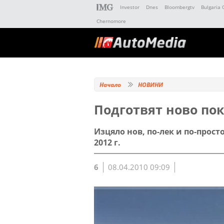
Investor
Dnes
Bloombergtv
Bulgaria 
Chernomore
Начало
НОВИНИ
Подготвят ново пок
Изцяло нов, по-лек и по-прост
2012 г.
6
08.04.2010 09:09