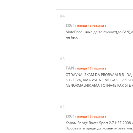
#4
zx6r
( преди 16 години )
MotoPhoe няма да те върнат(до FAN),
не бих.
#3
FAN
( преди 16 години )
OTDAVNA ISKAM DA PROBVAM R R , DAJ
50 - LEVA, AMA VSE NE MOGA SE PREST
NENORMALNIK,AMA TO INA4E KAK 6TE VL
#2
zx6r
( преди 16 години )
Карам Range Rover Sport 2.7 HSE 2008 и
Пробвайте преди да коментирате някоя