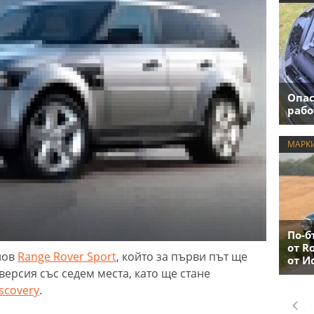
Опас
рабо
МАРК
По-б
от R
нов
Range Rover Sport
, който за първи път ще
от И
версия със седем места, като ще стане
scovery
.