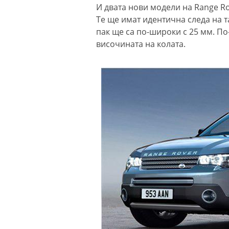
И двата нови модели на Range Ro
Те ще имат идентична следа на т
пак ще са по-широки с 25 мм. П
височината на колата.