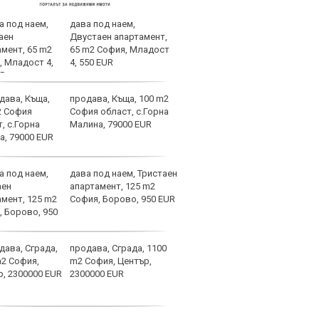
дава под наем,
Уулв
Двустаен апартамент,
Левс
65 m2 София, Младост
Свет
4, 550 EUR
продава, Къща, 100 m2
ЦСКА
София област, с.Горна
още 
Малина, 79000 EUR
бом
дава под наем, Тристаен
Вела
апартамент, 125 m2
Левс
София, Борово, 950 EUR
наре
продава, Сграда, 1100
Барс
m2 София, Център,
в Ли
2300000 EUR
пари