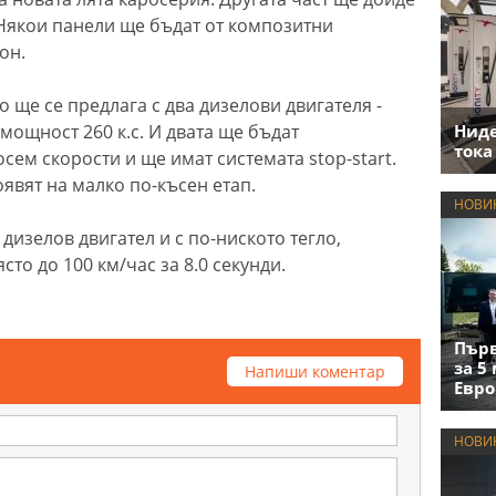
Някои панели ще бъдат от композитни
бон.
 ще се предлага с два дизелови двигателя -
 мощност 260 к.с. И двата ще бъдат
Нид
тока
сем скорости и ще имат системата stop-start.
оявят на малко по-късен етап.
НОВИ
 дизелов двигател и с по-ниското тегло,
то до 100 км/час за 8.0 секунди.
Първ
за 5
Напиши коментар
Евро
НОВИ