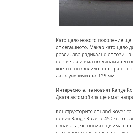
Като цяло новото поколение ще
от сегашното. Макар като цяло д
различава радикално от този на 
по-светла и има по-динамичен ви
което е позволило пространствот
да се увеличи със 125 мм.
Интересно е, че новият Range R
Двата автомобила ще имат напр
Конструкторите от Land Rover са 
новия Range Rover с 450 кг. в ср
означава, че новият ще има собс
намаленото тегло ще се дължи на