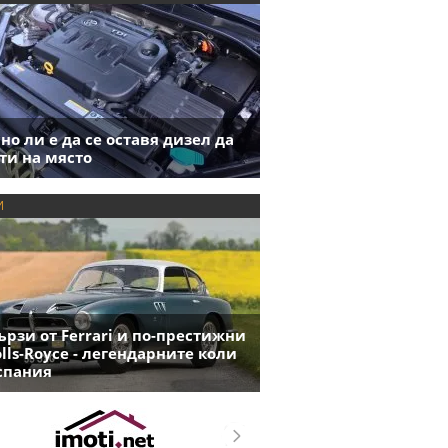
но ли е да се оставя дизел да
ти на място
И
ързи от Ferrari и по-престижни
olls-Royce - легендарните коли
спания