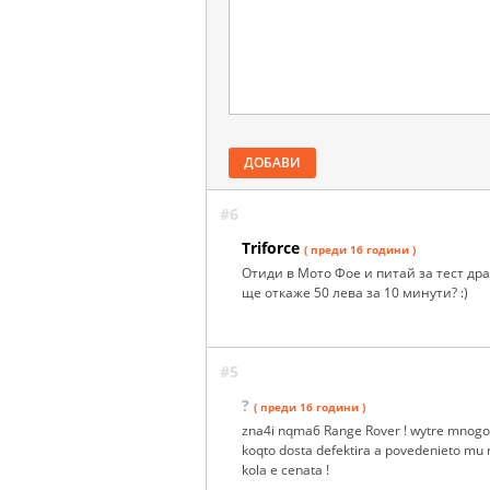
ДОБАВИ
#6
Triforce
( преди 16 години )
Отиди в Мото Фое и питай за тест дра
ще откаже 50 лева за 10 минути? :)
#5
?
( преди 16 години )
zna4i nqma6 Range Rover ! wytre mnogo 
koqto dosta defektira a povedenieto mu n
kola e cenata !