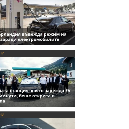
ерландия въвежда режим на
 заради електромобилите
НИ
ата станция, която зарежда EV
 минути, беше открита в
па
НИ