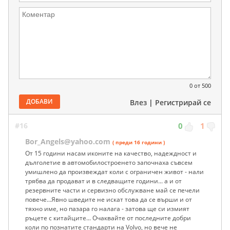
0
от 500
ДОБАВИ
Влез
|
Регистрирай се
#16
0
1
Bor_Angels@yahoo.com
( преди 16 години )
От 15 години насам иконите на качество, надеждност и
дълголетие в автомобилостроенето започнаха съвсем
умишлено да произвеждат коли с ограничен живот - нали
трябва да продават и в следващите години... а и от
резервните части и сервизно обслужване май се печели
повече...Явно шведите не искат това да се върши и от
тяхно име, но пазара го налага - затова ще си измият
ръцете с китайците... Очаквайте от последните добри
коли по познатите стандарти на Volvo, но вече не