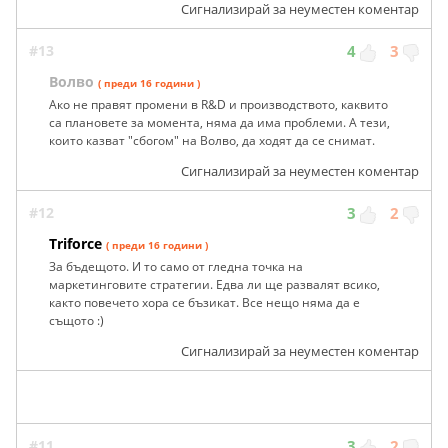
Сигнализирай за неуместен коментар
#13
4
3
Волво
( преди 16 години )
Ако не правят промени в R&D и производството, каквито
са плановете за момента, няма да има проблеми. А тези,
които казват "сбогом" на Волво, да ходят да се снимат.
Сигнализирай за неуместен коментар
#12
3
2
Triforce
( преди 16 години )
За бъдещото. И то само от гледна точка на
маркетинговите стратегии. Едва ли ще развалят всико,
както повечето хора се бъзикат. Все нещо няма да е
същото :)
Сигнализирай за неуместен коментар
#11
3
2