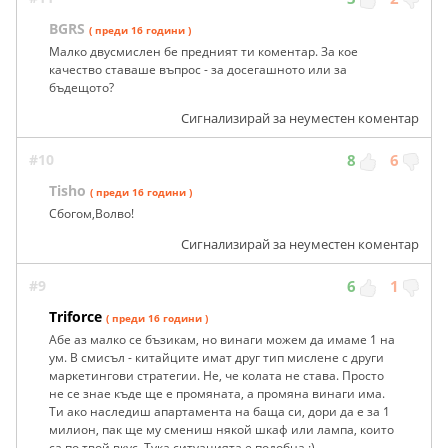
BGRS
( преди 16 години )
Малко двусмислен бе предният ти коментар. За кое
качество ставаше въпрос - за досегашното или за
бъдещото?
Сигнализирай за неуместен коментар
#10
8
6
Tisho
( преди 16 години )
Сбогом,Волво!
Сигнализирай за неуместен коментар
#9
6
1
Triforce
( преди 16 години )
Абе аз малко се бъзикам, но винаги можем да имаме 1 на
ум. В смисъл - китайците имат друг тип мислене с други
маркетингови стратегии. Не, че колата не става. Просто
не се знае къде ще е промяната, а промяна винаги има.
Ти ако наследиш апартамента на баща си, дори да е за 1
милион, пак ще му смениш някой шкаф или лампа, които
са по твой вкус. Тука ситуацията е подобна :)