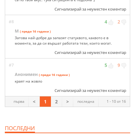
Сигнализирай за неуместен коментар
#8
4
2
M
( преди 16 години )
Затова най-добре да запазят статуквото, каквото е в
момента, за да си вършат работата тези, които могат.
Сигнализирай за неуместен коментар
#7
5
9
Анонимен
( преди 16 години )
краят на жовло
Сигнализирай за неуместен коментар
<
1
2
>
първа
последна
1 - 10 от 16
ПОСЛЕДНИ