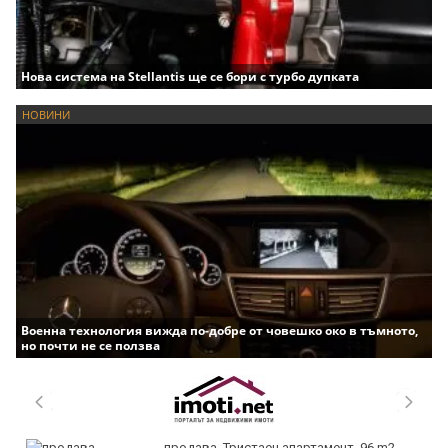
Нова система на Stellantis ще се бори с турбо дупката
НОВИНИ
Военна технология вижда по-добре от човешко око в тъмното,
но почти не се ползва
продава, Тристаен апартамент, 96 m2