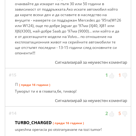
очаквайте да изкарат на пътя 30 или 50 години в
зависимост от поддръжката.Ако искате автомобил който
да карате всеки ден и да оставите в наследство на
внуците - намерете си поддържан Mercedes до '95та(W126
или W124), още по-добре Jaguar до '97ма (XJ40, XJ81 или
XJ6(X300), най-добре Saab до '97ма (9000)... или който и да
е от досегащните модели на Volvo... по отношение на
експлоатационния живот на серийните автомобили те
ще отстъпят последни - 13-15 години след основните си
опоненти!!!
Сигнализирай за неуместен коментар
#15
1
1
П
( преди 16 години )
Туморът ти е в главата,бе, тиквор!
Сигнализирай за неуместен коментар
#14
2
5
TURBO_CHARGED
( преди 16 години )
uspeshna operacia po otstranyavane na tozi tumor!