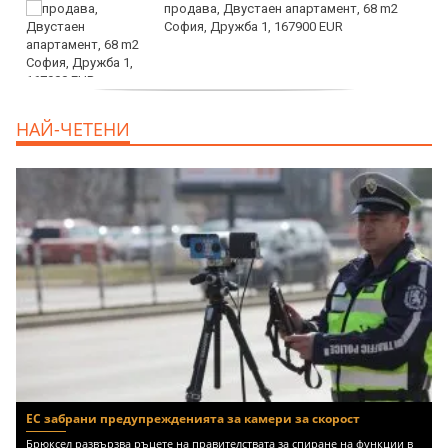
продава, Двустаен апартамент, 68 m2
София, Дружба 1, 167900 EUR
дава под наем, Двустаен апартамент, 70
НАЙ-ЧЕТЕНИ
m2 София, Манастирски Ливади, 800 EUR
ЕС забрани предупрежденията за камери за скорост
Брюксел развързва ръцете на правителствата за спиране на функции в