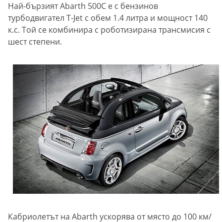
Най-бързият Abarth 500C е с бензинов
турбодвигател T-Jet с обем 1.4 литра и мощност 140
к.с. Той се комбинира с роботизирана трансмисия с
шест степени.
Кабриолетът на Abarth ускорява от място до 100 км/