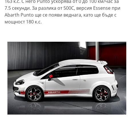
163 к.с. С него Punto ускорява от 0 до 100 км/час за
7.5 секунди. За разлика от 500С, версия Essense при
Abarth Punto ще се появи веднага, като ще бъде с
мощност 180 к.с.