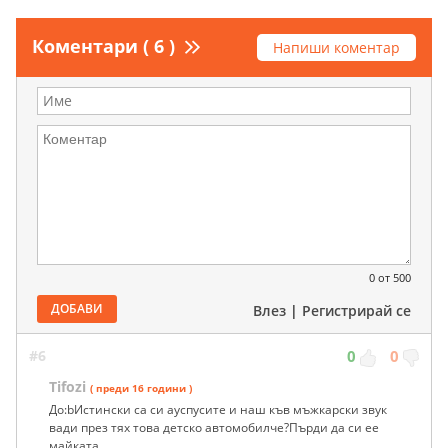
Коментари ( 6 )
Напиши коментар
0
от 500
ДОБАВИ
Влез
|
Регистрирай се
#6
0
0
Tifozi
( преди 16 години )
До:bИстински са си ауспусите и наш къв мъжкарски звук
вади през тях това детско автомобилче?Пърди да си ее
майката