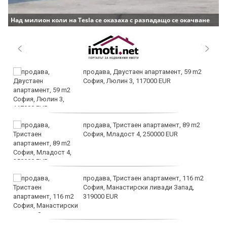
Над милион коли на Tesla се оказаха с разпадащо се окачване
продава, Двустаен апартамент, 59 m2
София, Люлин 3, 117000 EUR
продава, Тристаен апартамент, 89 m2
София, Младост 4, 250000 EUR
продава, Тристаен апартамент, 116 m2
София, Манастирски ливади Запад,
319000 EUR