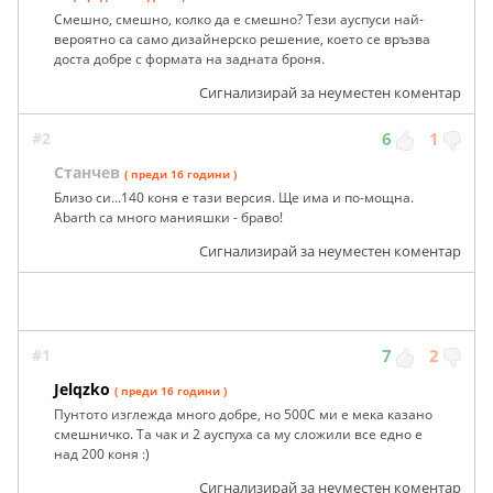
Смешно, смешно, колко да е смешно? Тези ауспуси най-
вероятно са само дизайнерско решение, което се връзва
доста добре с формата на задната броня.
Сигнализирай за неуместен коментар
#2
6
1
Станчев
( преди 16 години )
Близо си...140 коня е тази версия. Ще има и по-мощна.
Abarth са много манияшки - браво!
Сигнализирай за неуместен коментар
#1
7
2
Jelqzko
( преди 16 години )
Пунтото изглежда много добре, но 500С ми е мека казано
смешничко. Та чак и 2 ауспуха са му сложили все едно е
над 200 коня :)
Сигнализирай за неуместен коментар