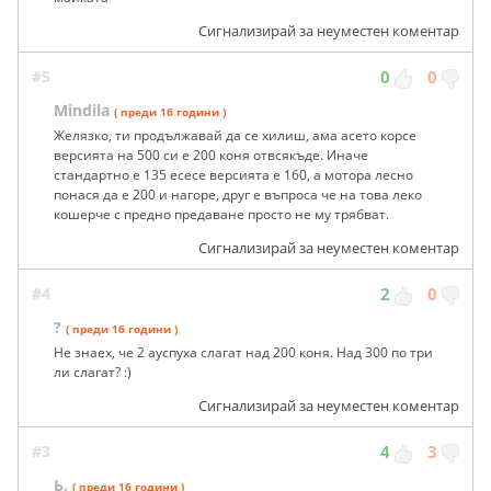
Сигнализирай за неуместен коментар
#5
0
0
Mindila
( преди 16 години )
Желязко, ти продължавай да се хилиш, ама асето корсе
версията на 500 си е 200 коня отвсякъде. Иначе
стандартно е 135 есесе версията е 160, а мотора лесно
понася да е 200 и нагоре, друг е въпроса че на това леко
кошерче с предно предаване просто не му трябват.
Сигнализирай за неуместен коментар
#4
2
0
?
( преди 16 години )
Не знаех, че 2 ауспуха слагат над 200 коня. Над 300 по три
ли слагат? :)
Сигнализирай за неуместен коментар
#3
4
3
Ь.
( преди 16 години )