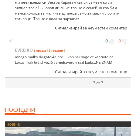
ми леек вземи си Вектра Караван кат си семеен ко си
зяпнал тва а1. кьорав ли си че тва не е семейно комби а
малка колица за малките дупенца само за мацки с богати
татковци. Тва не е кола за зарзават
Сигнализирай за неуместен коментар
#1
0
0
EVREIKO
( преди 16 години )
mnogo malko dvigatel4e bre.....kopirali sago ot kabrioto na
Lexus...kak 6te si vozi6 semeistvoto v tazi kutia...NE ZNAM
Сигнализирай за неуместен коментар
1 - 7 от 7
ПОСЛЕДНИ
НОВИНИ