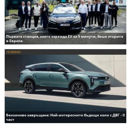
Първата станция, която зарежда EV за 5 минути, беше открита
в Европа
НОВИНИ
Бензиново завръщане: Най-интересните бъдещи коли с ДВГ - II
част