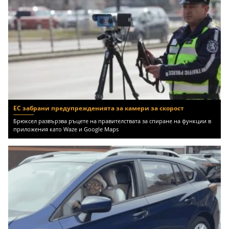
ЕС забрани предупрежденията за камери за скорост
Брюксел развързва ръцете на правителствата за спиране на функции в
приложения като Waze и Google Maps