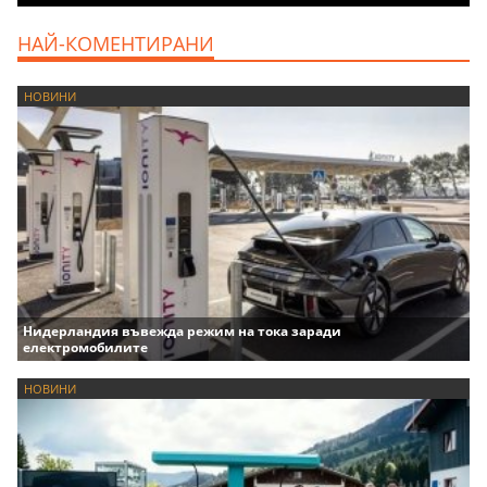
НАЙ-КОМЕНТИРАНИ
НОВИНИ
Нидерландия въвежда режим на тока заради
електромобилите
НОВИНИ