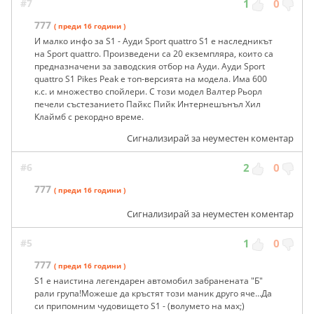
#7
1
0
777
( преди 16 години )
И малко инфо за S1 - Ауди Sport quattro S1 е наследникът
на Sport quattro. Произведени са 20 екземпляра, които са
предназначени за заводския отбор на Ауди. Ауди Sport
quattro S1 Pikes Peak е топ-версията на модела. Има 600
к.с. и множество спойлери. С този модел Валтер Рьорл
печели състезанието Пайкс Пийк Интернешънъл Хил
Клаймб с рекордно време.
Сигнализирай за неуместен коментар
#6
2
0
777
( преди 16 години )
Сигнализирай за неуместен коментар
#5
1
0
777
( преди 16 години )
S1 е наистина легендарен автомобил забранената "Б"
рали група!Можеше да кръстят този маник друго яче...Да
си припомним чудовището S1 - (волумето на мах;)