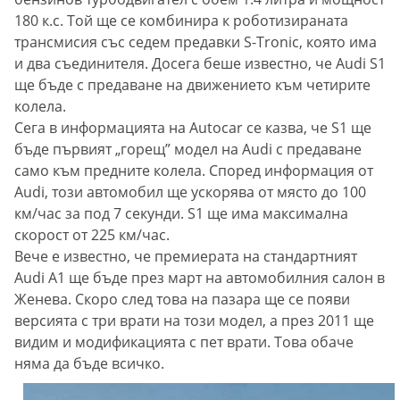
180 к.с. Той ще се комбинира к роботизираната
трансмисия със седем предавки S-Tronic, която има
и два съединителя. Досега беше известно, че Audi S1
ще бъде с предаване на движението към четирите
колела.
Сега в информацията на Autocar се казва, че S1 ще
бъде първият „горещ” модел на Audi с предаване
само към предните колела. Според информация от
Audi, този автомобил ще ускорява от място до 100
км/час за под 7 секунди. S1 ще има максимална
скорост от 225 км/час.
Вече е известно, че премиерата на стандартният
Audi A1 ще бъде през март на автомобилния салон в
Женева. Скоро след това на пазара ще се появи
версията с три врати на този модел, а през 2011 ще
видим и модификацията с пет врати. Това обаче
няма да бъде всичко.