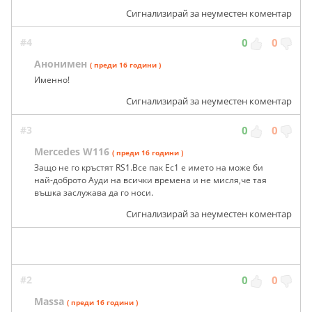
Сигнализирай за неуместен коментар
#4
0
0
Анонимен
( преди 16 години )
Именно!
Сигнализирай за неуместен коментар
#3
0
0
Mercedes W116
( преди 16 години )
Защо не го кръстят RS1.Все пак Ес1 е името на може би
най-доброто Ауди на всички времена и не мисля,че тая
въшка заслужава да го носи.
Сигнализирай за неуместен коментар
#2
0
0
Massa
( преди 16 години )