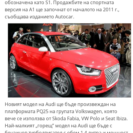
обозначена като S1. Продажбите на спортната
версия на А1 ще започнат от началото на 2011 г.,
съобщава изданието Autocar.
Новият модел на Audi ще бъде произвеждан на
платформата PQ25 на групата Volkswagen, която
вече се използва от Skoda Fabia, VW Polo и Seat Ibiza.
Най-малкият „горещ” модел на Audi ще бъде с
бензинов турбодвигател с обем 1.4 литра и мощност