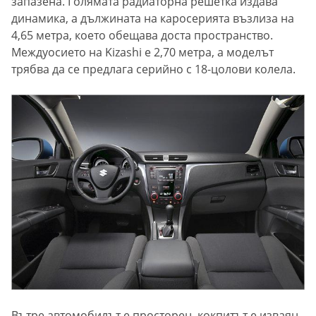
запазена. Голямата радиаторна решетка издава
динамика, а дължината на каросерията възлиза на
4,65 метра, което обещава доста пространство.
Междуосието на Kizashi е 2,70 метра, а моделът
трябва да се предлага серийно с 18-цолови колела.
Вътре автомобилът е просторен, кокпитът е изваян