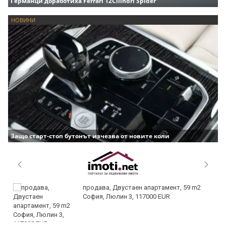
Германци доработиха Ferrari 12Cilindri Spider
НОВИНИ
Защо старт-стоп бутонът изчезва от новите коли
продава, Двустаен апартамент, 59 m2
София, Люлин 3, 117000 EUR