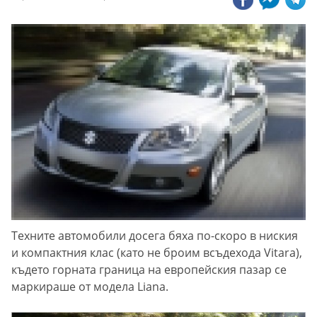
Техните автомобили досега бяха по-скоро в ниския
и компактния клас (като не броим всъдехода Vitara),
където горната граница на европейския пазар се
маркираше от модела Liana.