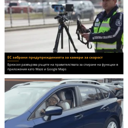
ЕС забрани предупрежденията за камери за скорост
Брюксел развързва ръцете на правителствата за спиране на функции в
приложения като Waze и Google Maps