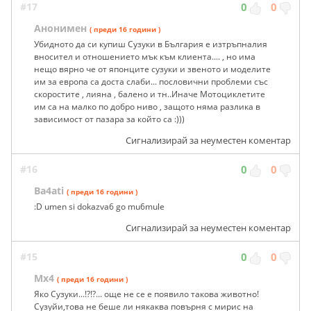
#17
0
0
Анонимен
( преди 16 години )
Убидното да си купиш Сузуки в България е изтръпналия
вносител и отношението мък към клиента.... , но има
нещо вярно че от японците сузуки и звеното и моделите
им за европа са доста слаби... пословични проблеми със
скоростите , лияна , балено и тн..Иначе Мотоциклетите
им са на малко по добро ниво , защото няма разлика в
зависимост от пазара за който са :)))
Сигнализирай за неуместен коментар
#16
0
0
Ba4ati
( преди 16 години )
:D umen si dokazva6 go mu6mule
Сигнализирай за неуместен коментар
#15
0
0
Mx4
( преди 16 години )
Яко Сузуки...!?!?... още не се е появило такова животно!
Сузуйи,това не беше ли някаква повърня с мирис на