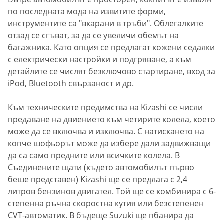
по последната мода на извитите форми,
инструментите са "вкарани в тръби". Облегалките
отзад се сгъват, за да се увеличи обемът на
багажника. Като опция се предлагат кожени седалки
с електрически настройки и подгряване, а към
детайлите се числят безключово стартиране, вход за
iPod, Bluetooth свързаност и др.
Към техническите предимства на Kizashi се числи
предаване на двиението към четирите колела, което
може да се включва и изключва. С натискането на
копче шофьорът може да избере дали задвижващи
да са само предните или всичките колела. В
Съединените щати (където автомобилът първо
беше представен) Kizashi ще се предлага с 2,4
литров бензинов двигател. Той ще се комбинира с 6-
степенна ръчна скоростна кутия или безстепенен
CVT-автоматик. В бъдеще Suzuki ще пбанира да