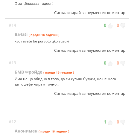
Фиат,блааааа гадост!
Сигнализирай за неуместен коментар
#14
0
0
Ba4ati
( преди 16 години )
kvo revete be purvoto qko suzuki
Сигнализирай за неуместен коментар
#13
0
0
БМВ Фройде
( преди 16 години )
Има нещо обидно в това, да си купиш Сузуки, но не мога
да го дефинирам точно...
Сигнализирай за неуместен коментар
#12
1
0
Анонимен
( преди 16 години )