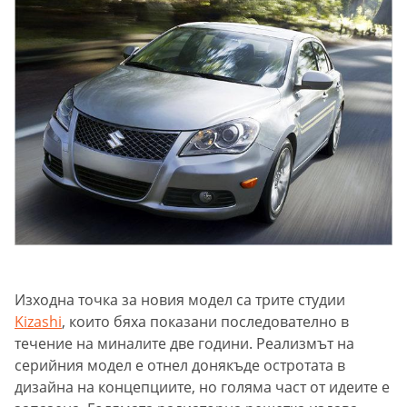
Изходна точка за новия модел са трите студии
Kizashi
, които бяха показани последователно в
течение на миналите две години. Реализмът на
серийния модел е отнел донякъде остротата в
дизайна на концепциите, но голяма част от идеите е