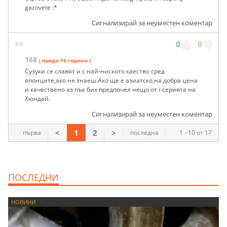
gazovete :*
Сигнализирай за неуместен коментар
#8
0
0
188
( преди 16 години )
Сузуки се славят и с най-ниското каество сред
японците,ако не знаеш.Ако ще е азиатско,на добра цена
и качествено аз пък бих предпочел нещо от i-серията на
Хюндай.
Сигнализирай за неуместен коментар
<
1
2
>
първа
последна
1 - 10 от 17
ПОСЛЕДНИ
НОВИНИ