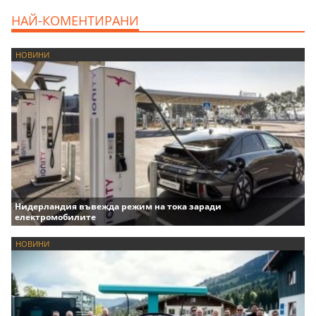
НАЙ-КОМЕНТИРАНИ
НОВИНИ
Нидерландия въвежда режим на тока заради
електромобилите
НОВИНИ