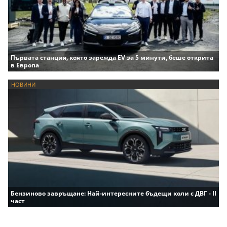
Първата станция, която зарежда EV за 5 минути, беше открита
в Европа
НОВИНИ
Бензиново завръщане: Най-интересните бъдещи коли с ДВГ - II
част