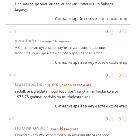
Незнам защо задницата много ми напомня на Subaru
Legacy...
Сигнализирай за неуместен коментар
#11
0
0
your fucker
( преди 16 години )
А бе,сополив кухендер,научи се да пише човешки!
Абсолютно нищо не ти се разбира,негратен ***!
Сигнализирай за неуместен коментар
#10
0
0
lapai moq hui - qnko
( преди 16 години )
sedalkite izglejdat mnogo tupo.vse 1 sa ot amerikaska kola ot
1975-78 godinaupadaka na muskolestite koli
Сигнализирай за неуместен коментар
#9
0
0
HUQ MI QNKO
( преди 16 години )
Otpred e kato VW, otzad mqza na insigniq 6te vi razporq