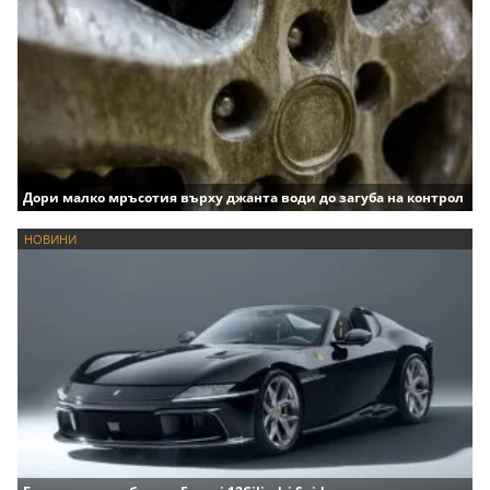
Дори малко мръсотия върху джанта води до загуба на контрол
НОВИНИ