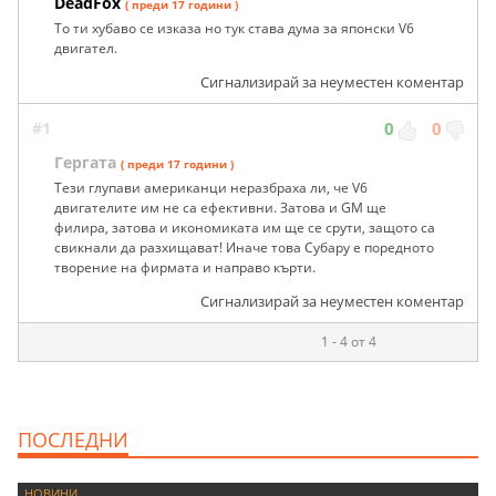
DeadFox
( преди 17 години )
То ти хубаво се изказа но тук става дума за японски V6
двигател.
Сигнализирай за неуместен коментар
#1
0
0
Гергата
( преди 17 години )
Тези глупави американци неразбраха ли, че V6
двигателите им не са ефективни. Затова и GM ще
филира, затова и икономиката им ще се срути, защото са
свикнали да разхищават! Иначе това Субару е поредното
творение на фирмата и направо кърти.
Сигнализирай за неуместен коментар
1 - 4 от 4
ПОСЛЕДНИ
НОВИНИ