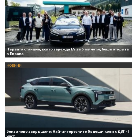
Първата станция, която зарежда EV за 5 минути, беше открита
в Европа
НОВИНИ
Бензиново завръщане: Най-интересните бъдещи коли с ДВГ - II
част