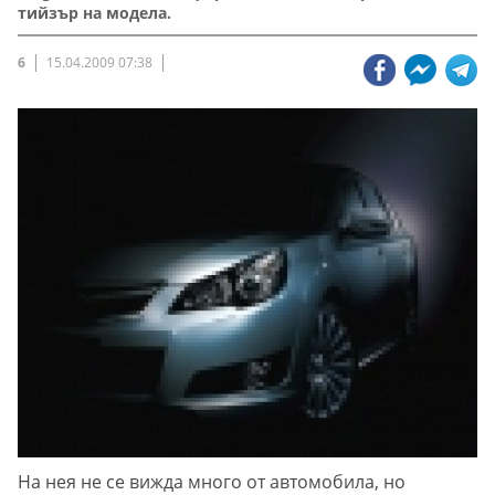
тийзър на модела.
6
15.04.2009 07:38
На нея не се вижда много от автомобила, но