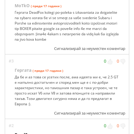
MoTkO
( преди 17 години )
Гергата DeadFox kolegi po-poleka s izkavaniata za dvigatelite
na sybaro xorata 6e vi se smeqt za va6e svedenie Subaru i
Porshe sa edinsvtenite avtoproizvoditeli koito izpolzvat motori
tip BOXER pitaite google za pove4e info 4e me marzi da
obqsnqvam :)ina4e 4akam s netarpenie da vidq kak 6a izglejda
na jivo kova kombe
Сигнализирай за неуместен коментар
#3
0
0
Гергата
( преди 17 години )
Да бе и аз това се усетих после, ама идеята ми е, че 2.5 GT
е напълно достатъчен и според мен ще е с по-добри
характеристики, но тамошния пазар е така устроен, че те
просто искат V6 или V8 и затова японците са направили
такъв. Този двигател сигурно няма и да го предлагат в
Европа :).
Сигнализирай за неуместен коментар
#2
0
0