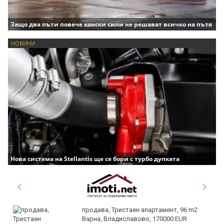
Защо два пъти повече конски сили не решават всичко на пътя
НОВИНИ
Нова система на Stellantis ще се бори с турбо дупката
продава, Тристаен апартамент, 96 m2
Варна, Владиславово, 170000 EUR