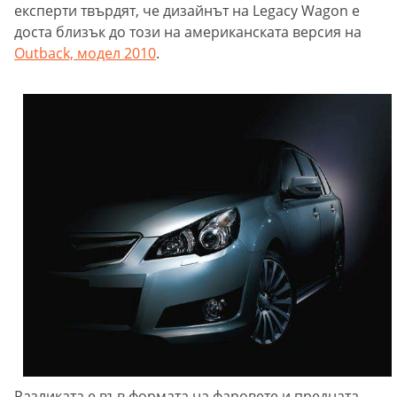
експерти твърдят, че дизайнът на Legacy Wagon е
доста близък до този на американската версия на
Outback,
модел 2010
.
Разликата е във формата на фаровете и предната