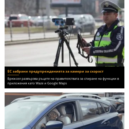
ЕС забрани предупрежденията за камери за скорост
Брюксел развързва ръцете на правителствата за спиране на функции в
приложения като Waze и Google Maps