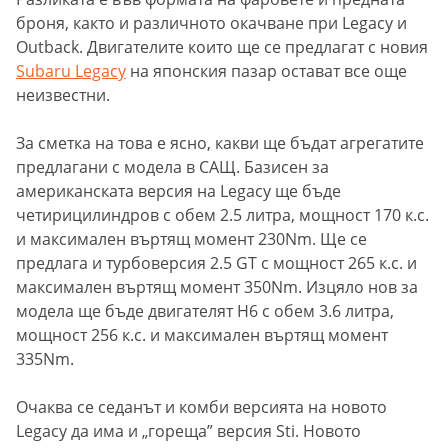
броня, както и различното окачване при Legacy и
Outback. Двигателите които ще се предлагат с новия
Subaru
Legacy
на японския пазар остават все още
неизвестни.
За сметка на това е ясно, какви ще бъдат агрегатите
предлагани с модела в САЩ. Базисен за
американската версия на Legacy ще бъде
четирицилиндров с обем 2.5 литра, мощност 170 к.с.
и максимален въртящ момент 230Nm. Ще се
предлага и турбоверсия 2.5 GT с мощност 265 к.с. и
максимален въртящ момент 350Nm. Изцяло нов за
модела ще бъде двигателят H6 с обем 3.6 литра,
мощност 256 к.с. и максимален въртящ момент
335Nm.
Очаква се седанът и комби версията на новото
Legacy да има и „гореща” версия Sti. Новото