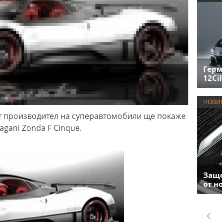
Герм
12Cil
НОВИ
ят производител на суперавтомобили ще покаже
agani Zonda F Cinque.
Защо
от н