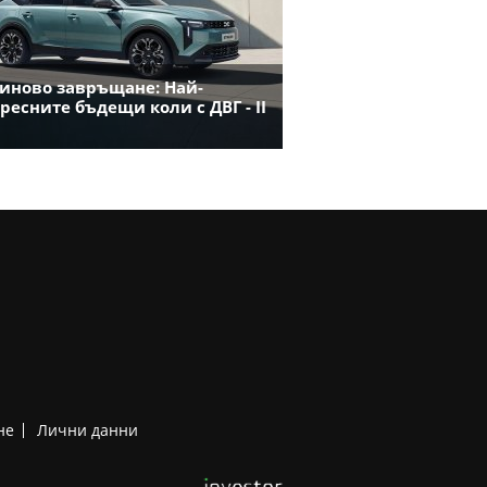
иново завръщане: Най-
ресните бъдещи коли с ДВГ - II
не
Лични данни