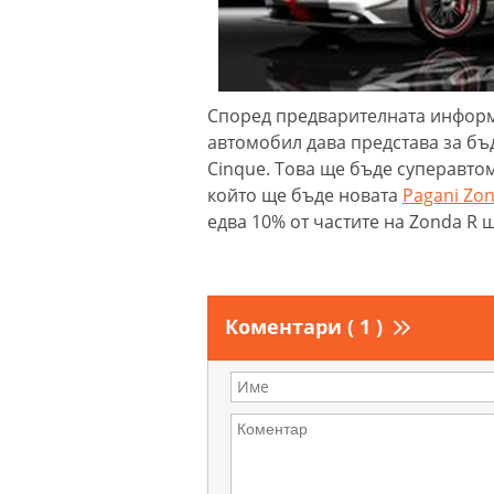
Според предварителната информа
автомобил дава представа за б
Cinque. Това ще бъде суперавтом
който ще бъде новата
Pagani Zo
едва 10% от частите на Zonda R щ
Коментари ( 1 )