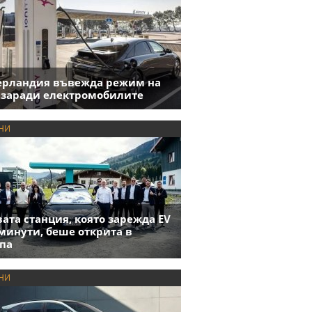
ерландия въвежда режим на
 заради електромобилите
НИ
ата станция, която зарежда EV
 минути, беше открита в
па
НИ