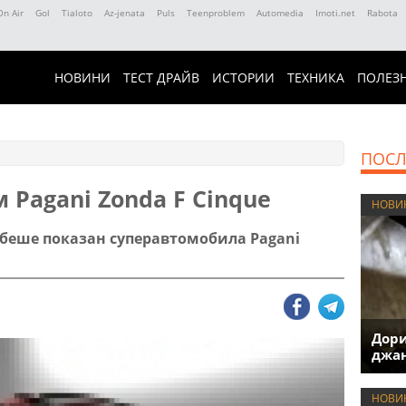
On Air
Gol
Tialoto
Az-jenata
Puls
Teenproblem
Automedia
Imoti.net
Rabota
НОВИНИ
ТЕСТ ДРАЙВ
ИСТОРИИ
ТЕХНИКА
ПОЛЕЗ
ПОСЛ
Pagani Zonda F Cinque
НОВИ
беше показан суперавтомобила Pagani
Дори
джан
НОВИ