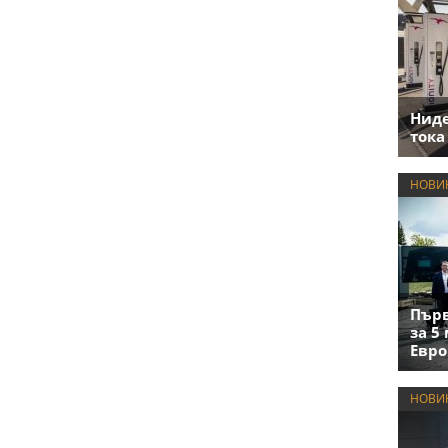
Нид
тока
НОВИ
Първ
за 5
Евро
НОВИ