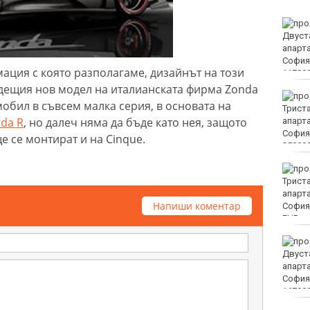
Винисиус Жуниор
преподписа с Реал
(Мадрид)
ция с която разполагаме, дизайнът на този
ъдещия нов модел на италианската фирма Zonda
ЦСКА удари с 3:0 Макаби
обил в съвсем малка серия, в основата на
като гост
nda R
, но далеч няма да бъде като нея, защото
е се монтират и на Cinque.
Тъжна вест! Почина
голямо име в
медицината
Напиши коментар
EUR
Златото стигна до 4295
долара за унция