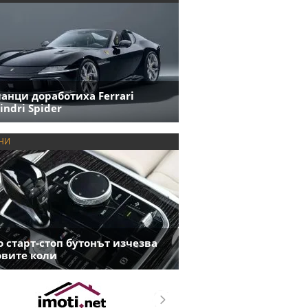
анци доработиха Ferrari
indri Spider
НИ
 старт-стоп бутонът изчезва
овите коли