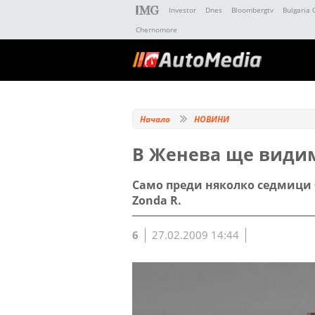
Investor
Dnes
Bloombergtv
Bulgaria 
Chernomore
Начало
НОВИНИ
В Женева ще видим 
Само преди няколко седмици 
Zonda R.
6
27.02.2009 14:44