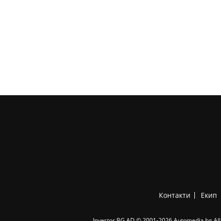
Контакти
Екип
Investor.BG AD © 2001-2026 Automedia.bg All 