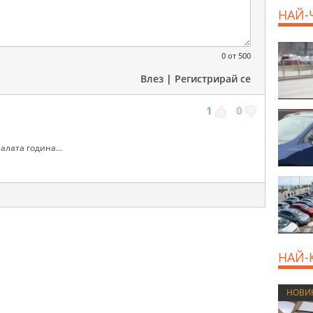
НАЙ-
800 E
0
от 500
Влез
|
Регистрирай се
1
0
алата година...
НАЙ-
НОВИ