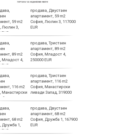
продава, Двустаен
Левс
апартамент, 59 m2
тежк
София, Люлин 3, 117000
нача
EUR
Бълг
продава, Тристаен
Левс
апартамент, 89 m2
Пло
София, Младост 4,
250000 EUR
продава, Тристаен
Лошо
апартамент, 116 m2
ще п
София, Манастирски
във 
ливади Запад, 319000
продава, Двустаен
Брун
апартамент, 68 m2
меди
София, Дружба 1, 167900
Севе
EUR