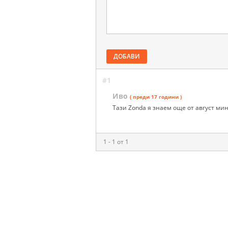
ДОБАВИ
#1
Иво
( преди 17 години )
Тази Zonda я знаем още от август мин
1 - 1 от 1