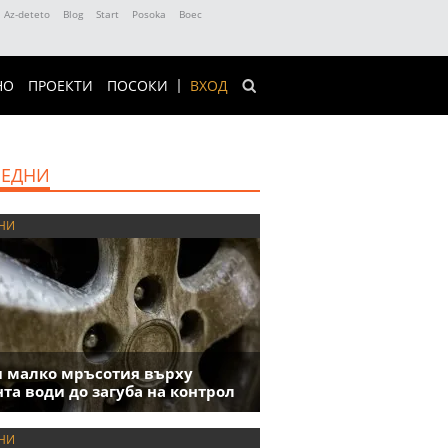
Az-deteto
Blog
Start
Posoka
Boec
НО
ПРОЕКТИ
ПОСОКИ
ВХОД
ЕДНИ
НИ
 малко мръсотия върху
та води до загуба на контрол
НИ