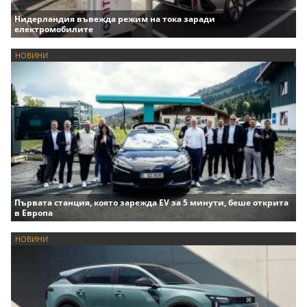
Нидерландия въвежда режим на тока заради
електромобилите
НОВИНИ
Първата станция, която зарежда EV за 5 минути, беше открита
в Европа
НОВИНИ