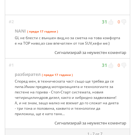
#2
31
0
NANI
( преди 17 години )
GL не блести с външен вид,но за сметка на това комфорта
е на TOP ниво,аз сам впечатлен от тоя SUV,кефи ме:)
Сигнализирай за неуместен коментар
#1
31
0
разбирател
( преди 17 години )
Според мен, в техническата част също ще трябва да се
пипа.Имам предвид моторизацията и технологиите за
пестене на горива - Стоп-Старт системата, новия
четирицилиндров дизел, както и хибридно задвижване!
А, и не знам, защо малко не вземат до го сложат на диета
- три тона и половина, каквито и технологии да
приложиш, ще е като танк...
Сигнализирай за неуместен коментар
1 - 7 от 7