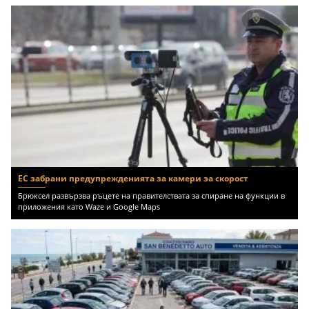
ЕС забрани предупрежденията за камери за скорост
Брюксел развързва ръцете на правителствата за спиране на функции в
приложения като Waze и Google Maps