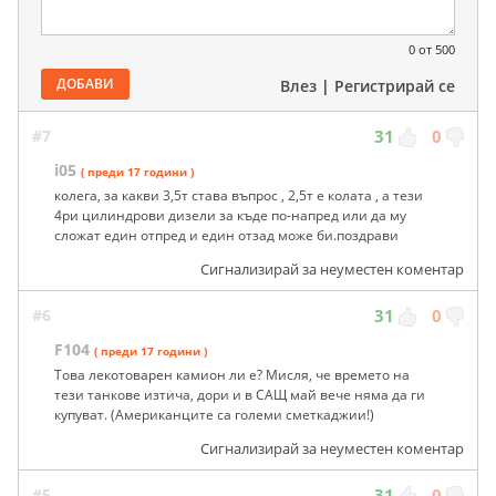
0
от 500
ДОБАВИ
Влез
|
Регистрирай се
#7
31
0
i05
( преди 17 години )
колега, за какви 3,5т става въпрос , 2,5т е колата , а тези
4ри цилиндрови дизели за къде по-напред или да му
сложат един отпред и един отзад може би.поздрави
Сигнализирай за неуместен коментар
#6
31
0
F104
( преди 17 години )
Това лекотоварен камион ли е? Мисля, че времето на
тези танкове изтича, дори и в САЩ май вече няма да ги
купуват. (Американците са големи сметкаджии!)
Сигнализирай за неуместен коментар
#5
31
0