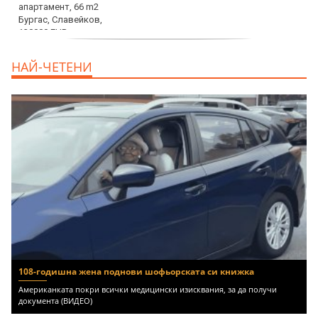
продава, Ателие,Таван, Студио, 54 m2
НАЙ-ЧЕТЕНИ
Бургас, Сарафово, 104000 EUR
108-годишна жена поднови шофьорската си книжка
Американката покри всички медицински изисквания, за да получи
документа (ВИДЕО)