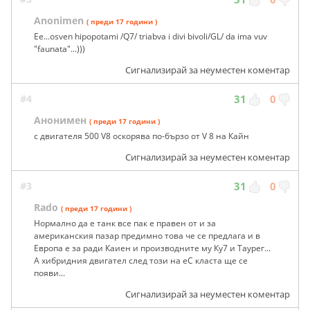
Anonimen
( преди 17 години )
Ee...osven hipopotami /Q7/ triabva i divi bivoli/GL/ da ima vuv
"faunata"...)))
Сигнализирай за неуместен коментар
#4
31
0
Анонимен
( преди 17 години )
с двигателя 500 V8 оскорява по-бързо от V 8 на Кайн
Сигнализирай за неуместен коментар
#3
31
0
Rado
( преди 17 години )
Нормално да е танк все пак е правен от и за
американския пазар предимно това че се предлага и в
Европа е за ради Каиен и производните му Ку7 и Таурег...
А хибридния двигател след този на еС класта ще се
появи...
Сигнализирай за неуместен коментар