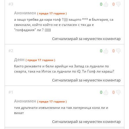
#3
0
0
Анонимен
( преди 17 години )
а защо трябва да кара голф ?:))) защото *** в България, са
свикнали, който който не е съгласен с тях да е
"голфаджия" ли ? :)))))
Сигнализирай за неуместен коментар
#2
0
0
Деян
( преди 17 години )
Както рижавите и бели арийци на Запад са луднали по
смарта, така на Изток са луднали по iQ. Ти Голф ли караш?
Сигнализирай за неуместен коментар
#1
0
0
Анонимен
( преди 17 години )
тия дръпнати извънземни на тая лагерница кола ли и
викат
Сигнализирай за неуместен коментар