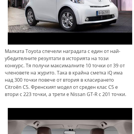
Малката Toyota спечели наградата с един от най-
убедителните резултати в историята на този
конкурс. Тя получи максималните 10 точки от 39 от
членовете на журито. Така в крайна сметка iQ има
над 300 точки повече от втория в класирането
Citroën C5. Френският модел от среден клас C5 е
втори с 223 точки, а трети е Nissan GT-R с 201 точки.