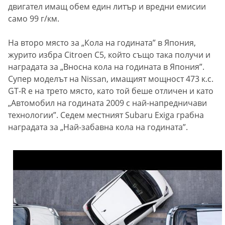
двигател имащ обем един литър и вредни емисии
само 99 г/км.
На второ място за „Кола на годината” в Япония,
журито избра Citroеn C5, който също така получи и
наградата за „Вносна кола на годината в Япония”.
Супер моделът на Nissan, имащият мощност 473 к.с.
GT-R е на трето място, като той беше отличен и като
„Автомобил на годината 2009 с най-напредничави
технологии”. Седем местният Subaru Exiga грабна
наградата за „Най-забавна кола на годината”.