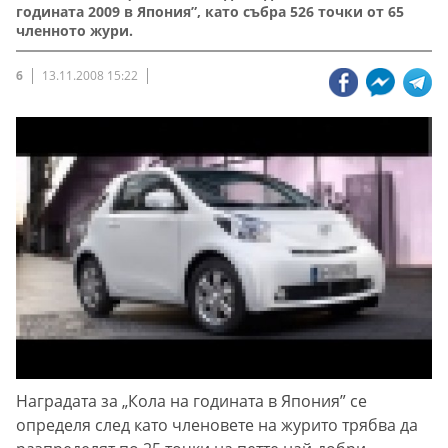
годината 2009 в Япония”, като събра 526 точки от 65
членното жури.
6
13.11.2008 15:22
Наградата за „Кола на годината в Япония” се
определя след като членовете на журито трябва да