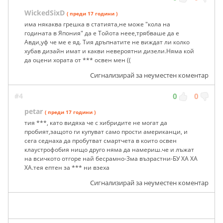
WickedSixD
( преди 17 години )
има някаква грешка в статията,не може "кола на
годината в Япония" да е Тойота неее,трябваше да е
Авди,уф че ме е яд. Тия дръпнатите не виждат ли колко
хубав дизайн имат и какви невероятни дизели.Няма кой
да оцени хората от *** освен мен ((
Сигнализирай за неуместен коментар
#4
0
0
petar
( преди 17 години )
тия ***, като видяха че с хибридите не могат да
пробият,защото ги купуват само прости американци, и
сега седнаха да пробутват смартчета в които освен
клаустрофобия нищо друго няма да намериш.че и лъжат
на всичкото отгоре най бесрамно-3ма възрастни-БУ ХА ХА
ХА.тея ептен за *** ни взеха
Сигнализирай за неуместен коментар