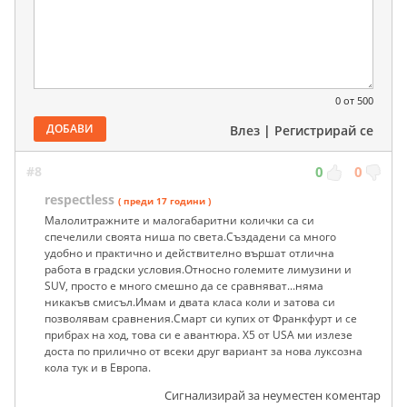
0
от 500
ДОБАВИ
Влез
|
Регистрирай се
#8
0
0
respectless
( преди 17 години )
Малолитражните и малогабаритни колички са си
спечелили своята ниша по света.Създадени са много
удобно и практично и действително вършат отлична
работа в градски условия.Относно големите лимузини и
SUV, просто е много смешно да се сравняват...няма
никакъв смисъл.Имам и двата класа коли и затова си
позволявам сравнения.Смарт си купих от Франкфурт и се
прибрах на ход, това си е авантюра. Х5 от USA ми излезе
доста по прилично от всеки друг вариант за нова луксозна
кола тук и в Европа.
Сигнализирай за неуместен коментар