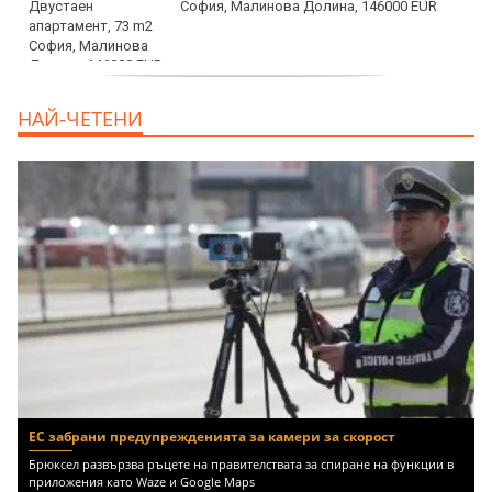
София, Малинова Долина, 146000 EUR
дава под наем, Офис, 100 m2 София,
НАЙ-ЧЕТЕНИ
Център, 800 EUR
ЕС забрани предупрежденията за камери за скорост
Брюксел развързва ръцете на правителствата за спиране на функции в
приложения като Waze и Google Maps