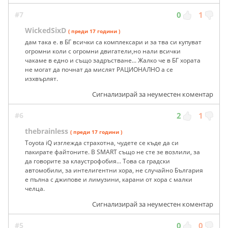
#7
0
1
WickedSixD
( преди 17 години )
дам така е. в БГ всички са комплексари и за тва си купуват
огромни коли с огромни двигатели,но нали всички
чакаме в едно и също задръстване... Жалко че в БГ хората
не могат да почнат да мислят РАЦИОНАЛНО а се
изхвърлят.
Сигнализирай за неуместен коментар
#6
2
1
thebrainless
( преди 17 години )
Toyota iQ изглежда страхотна, чудете се къде да си
пакирате файтоните. В SMART също не сте зе возлили, за
да говорите за клаустрофобия... Това са градски
автомобили, за интелигентни хора, не случайно България
е пълна с джипове и лимузини, карани от хора с малки
челца.
Сигнализирай за неуместен коментар
#5
0
0