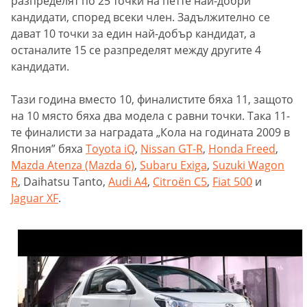
разпределят по 25 точки на петте най-добри
кандидати, според всеки член. Задължително се
дават 10 точки за един най-добър кандидат, а
останалите 15 се разпределят между другите 4
кандидати.
Тази година вместо 10, финалистите бяха 11, защото
на 10 място бяха два модела с равни точки. Така 11-
те финалисти за наградата „Кола на годината 2009 в
Япония” бяха
Toyota iQ
,
Nissan GT-R
,
Honda Freed
,
Mazda Atenza (Mazda 6)
,
Subaru Exiga
,
Suzuki Wagon
R
, Daihatsu Tanto,
Audi A4
,
Citroën C5
,
Fiat 500
и
Jaguar XF
.