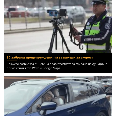
ЕС забрани предупрежденията за камери за скорост
Брюксел развързва ръцете на правителствата за спиране на функции в
приложения като Waze и Google Maps