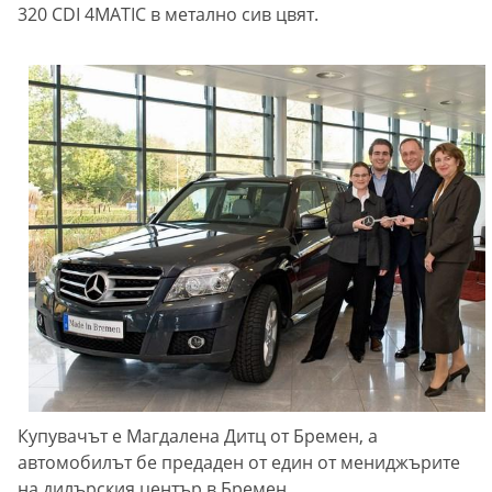
320 CDI 4MATIC в метално сив цвят.
Купувачът е Магдалена Дитц от Бремен, а
автомобилът бе предаден от един от мениджърите
на дилърския център в Бремен.