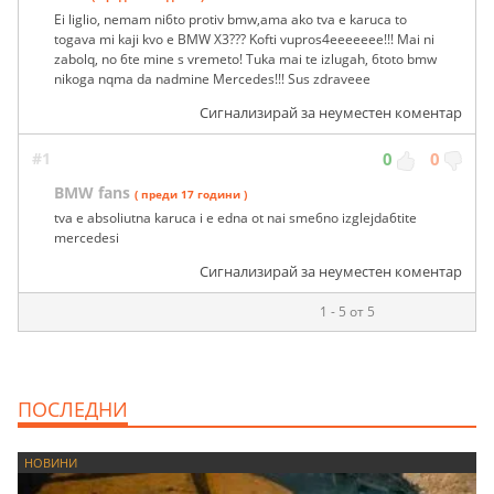
Ei liglio, nemam ni6to protiv bmw,ama ako tva e karuca to
togava mi kaji kvo e BMW X3??? Kofti vupros4eeeeeee!!! Mai ni
zabolq, no 6te mine s vremeto! Tuka mai te izlugah, 6toto bmw
nikoga nqma da nadmine Mercedes!!! Sus zdraveee
Сигнализирай за неуместен коментар
#1
0
0
BMW fans
( преди 17 години )
tva e absoliutna karuca i e edna ot nai sme6no izglejda6tite
mercedesi
Сигнализирай за неуместен коментар
1 - 5 от 5
ПОСЛЕДНИ
НОВИНИ