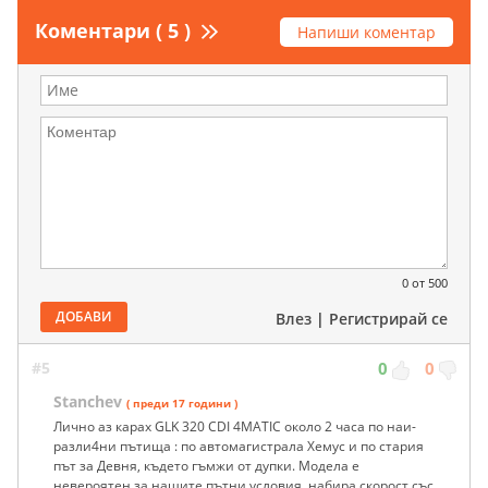
Коментари ( 5 )
Напиши коментар
0
от 500
ДОБАВИ
Влез
|
Регистрирай се
#5
0
0
Stanchev
( преди 17 години )
Лично аз карах GLK 320 CDI 4MATIC около 2 часа по наи-
разли4ни пътища : по автомагистрала Хемус и по стария
път за Девня, където гъмжи от дупки. Модела е
невероятен за нашите пътни условия, набира скорост със