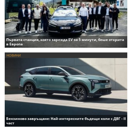
Първата станция, която зарежда EV за 5 минути, беше открита
в Европа
НОВИНИ
Бензиново завръщане: Най-интересните бъдещи коли с ДВГ - II
част