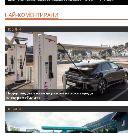
НАЙ-КОМЕНТИРАНИ
НОВИНИ
Нидерландия въвежда режим на тока заради
електромобилите
НОВИНИ