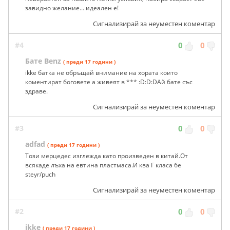
завидно желание... идеален е!
Сигнализирай за неуместен коментар
#4
0
0
Бате Benz
( преди 17 години )
ikke батка не обръщай внимание на хората които
коментират боговете а живеят в *** :D:D:DAй бате със
здраве.
Сигнализирай за неуместен коментар
#3
0
0
adfad
( преди 17 години )
Този мерцедес изглежда като произведен в китай.От
всякаде лъха на евтина пластмаса.И ква Г класа бе
steyr/puch
Сигнализирай за неуместен коментар
#2
0
0
ikke
( преди 17 години )