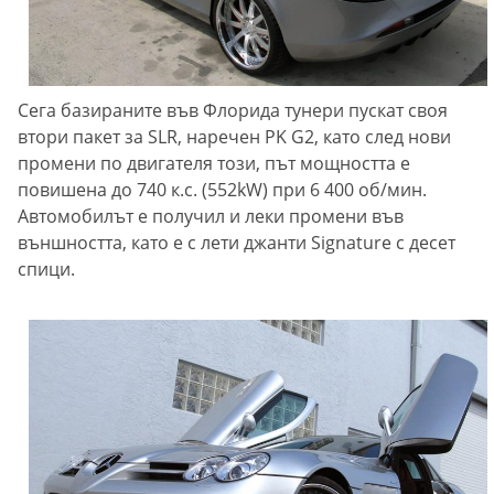
Сега базираните във Флорида тунери пускат своя
втори пакет за SLR, наречен PK G2, като след нови
промени по двигателя този, път мощността е
повишена до 740 к.с. (552kW) при 6 400 об/мин.
Автомобилът е получил и леки промени във
външността, като е с лети джанти Signature с десет
спици.