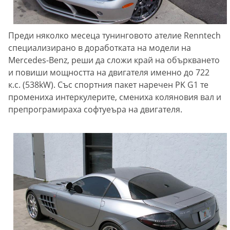
Преди няколко месеца тунинговото ателие Renntech
специализирано в доработката на модели на
Mercedes-Benz, реши да сложи край на объркването
и повиши мощността на двигателя именно до 722
к.с. (538kW). Със спортния пакет наречен PK G1 те
промениха интеркулерите, смениха коляновия вал и
препрограмираха софтуеъра на двигателя.