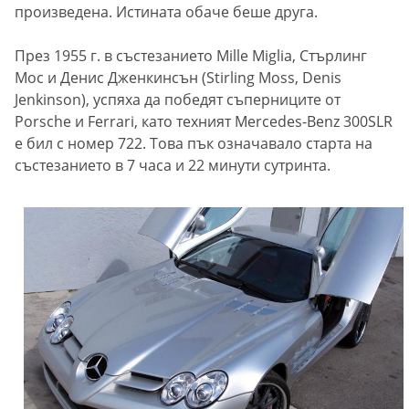
произведена. Истината обаче беше друга.
През 1955 г. в състезанието Mille Miglia, Стърлинг
Мос и Денис Дженкинсън (Stirling Moss, Denis
Jenkinson), успяха да победят съперниците от
Porsche и Ferrari, като техният Mercedes-Benz 300SLR
е бил с номер 722. Това пък означавало старта на
състезанието в 7 часа и 22 минути сутринта.