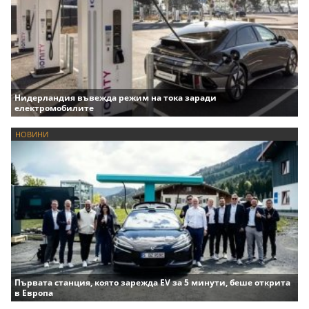
Нидерландия въвежда режим на тока заради
електромобилите
НОВИНИ
Първата станция, която зарежда EV за 5 минути, беше открита
в Европа