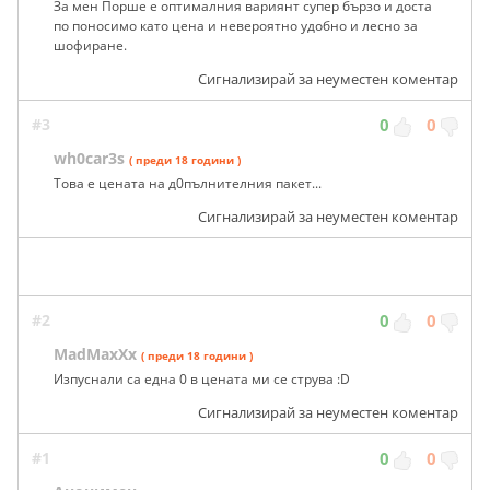
За мен Порше е оптималния вариянт супер бързо и доста
по поносимо като цена и невероятно удобно и лесно за
шофиране.
Сигнализирай за неуместен коментар
#3
0
0
wh0car3s
( преди 18 години )
Това е цената на д0пълнителния пакет...
Сигнализирай за неуместен коментар
#2
0
0
MadMaxXx
( преди 18 години )
Изпуснали са една 0 в цената ми се струва :D
Сигнализирай за неуместен коментар
#1
0
0