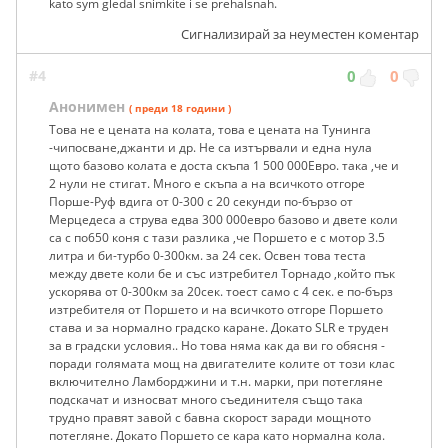
kato sym gledal snimkite i se prehalsnah.
Сигнализирай за неуместен коментар
#4
0
0
Анонимен
( преди 18 години )
Това не е цената на колата, това е цената на Тунинга
-чипосване,джанти и др. Не са изтървали и една нула
щото базово колата е доста скъпа 1 500 000Евро. така ,че и
2 нули не стигат. Много е скъпа а на всичкото отгоре
Порше-Руф вдига от 0-300 с 20 секунди по-бързо от
Мерцедеса а струва едва 300 000евро базово и двете коли
са с по650 коня с тази разлика ,че Поршето е с мотор 3.5
литра и би-турбо 0-300км. за 24 сек. Освен това теста
между двете коли бе и със изтребител Торнадо ,който пък
ускорява от 0-300км за 20сек. тоест само с 4 сек. е по-бърз
изтребителя от Поршето и на всичкото отгоре Поршето
става и за нормално градско каране. Докато SLR е труден
за в градски условия.. Но това няма как да ви го обясня -
поради голямата мощ на двигателите колите от този клас
включително Ламборджини и т.н. марки, при потегляне
подскачат и износват много съединителя също така
трудно правят завой с бавна скорост заради мощното
потегляне. Докато Поршето се кара като нормална кола.