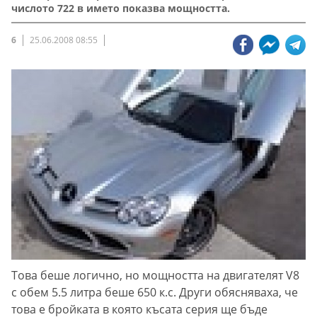
числото 722 в името показва мощността.
6
25.06.2008 08:55
Това беше логично, но мощността на двигателят V8
с обем 5.5 литра беше 650 к.с. Други обясняваха, че
това е бройката в която късата серия ще бъде