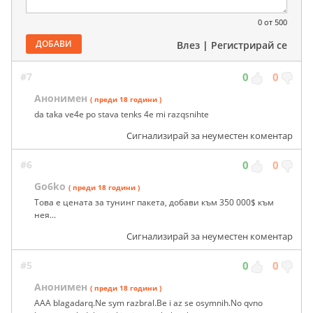
0
от 500
ДОБАВИ
Влез
|
Регистрирай се
#7
0
0
Анонимен
( преди 18 години )
da taka ve4e po stava tenks 4e mi razqsnihte
Сигнализирай за неуместен коментар
#6
0
0
Go6ko
( преди 18 години )
Това е цената за тунинг пакета, добави към 350 000$ към
нея...
Сигнализирай за неуместен коментар
#5
0
0
Анонимен
( преди 18 години )
AAA blagadarq.Ne sym razbral.Be i az se osymnih.No qvno