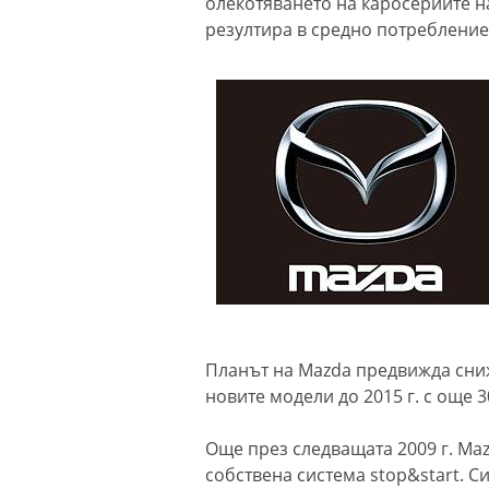
олекотяването на каросериите н
резултира в средно потребление
Планът на Mazda предвижда сни
новите модели до 2015 г. с още 
Още през следващата 2009 г. Ma
собствена система stop&start. Си