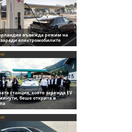
ерландия въвежда режим на
 заради електромобилите
НИ
ата станция, която зарежда EV
 минути, беше открита в
па
НИ