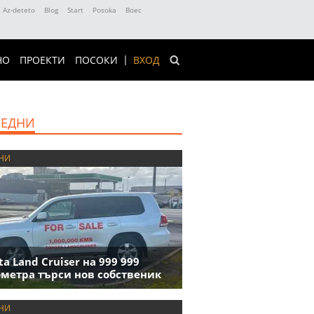
Az-deteto
Blog
Start
Posoka
Boec
НО
ПРОЕКТИ
ПОСОКИ
ВХОД
ЕДНИ
НИ
ta Land Cruiser на 999 999
метра търси нов собственик
НИ