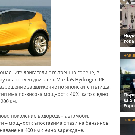
Нид
тока
НОВИ
налните двигатели с вътрешно горене, в
ху водороден двигател. Mazda5 Hydrogen RE
разрешение за движение по японските пътища.
ип има по-висока мощност с 40%, като с едно
Първ
за 5
 200 км.
Евро
 ново поколение водороден автомобил
НОВИ
и – мощност съпоставима с тази на бензинов
инаване на 400 км с едно зареждане.