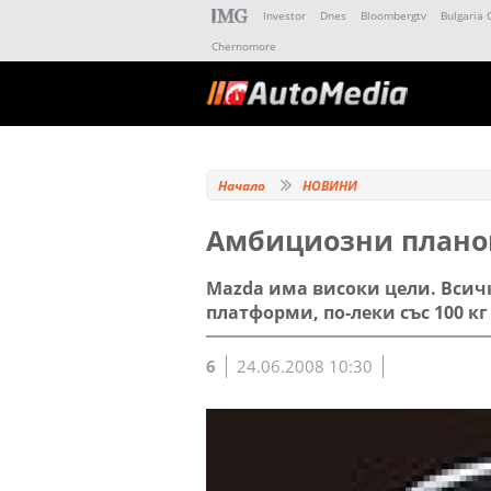
Investor
Dnes
Bloombergtv
Bulgaria 
Chernomore
Начало
НОВИНИ
Амбициозни плано
Mazda има високи цели. Всич
платформи, по-леки със 100 кг
6
24.06.2008 10:30