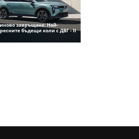
иново завръщане: Най-
ресните бъдещи коли с ДВГ - II