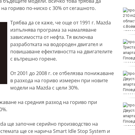
а бъдещите модели. Всичко това трябва да
 на гориво по-ниско с 30% от сегашното.
Вечерен крос ще се
проведе тази събота в
Морската градина на
Трябва да се каже, че още от 1991 г. Mazda
Варна
изпълнява програма за намаляване
зависимостта от нефта. Тя включва
Тази събота: откриват
разработката на водороден двигател и
ловния сезон за пернат
повишаване ефективността на двигателите
дивеч
с вътрешно горене.
От 2001 до 2008 г. се отбелязва понижаване
ФК Девня гостува на
Атлетик (Провадия) за
в разхода на гориво измерен при новите
Аматьорската купа
модели на Mazda с цели 30%.
жаване на средния разход на гориво при
Национална мрежа за
30%.
децата:
Саморазправата не е
правосъдие след случая
zda ще започне серийно производство на
с „ловци на педофили“
стемата ще се нарича Smart Idle Stop System и