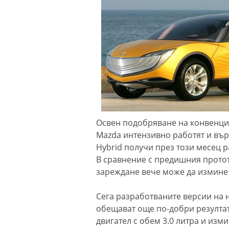
Освен подобряване на конвенцио
Mazda интензивно работят и вър
Hybrid получи през този месец 
В сравнение с предишния протот
зареждане вече може да измине
Сега разработваните версии на
обещават още по-добри резултат
двигател с обем 3.0 литра и изм