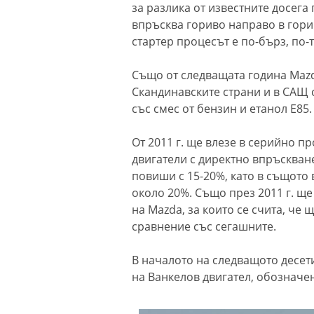
за разлика от известните досега
впръсква гориво направо в горив
стартер процесът е по-бърз, по-
Също от следващата година Mazd
Скандинавските страни и в САЩ с 
със смес от бензин и етанол E85
От 2011 г. ще влезе в серийно 
двигатели с директно впръскван
повиши с 15-20%, като в същото
около 20%. Също през 2011 г. щ
на Mazda, за които се счита, че 
сравнение със сегашните.
В началото на следващото десет
на Ванкелов двигател, обозначен