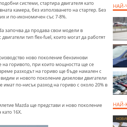
 подобни системи, стартира двигателя като
НАЙ-
ната камера, без използването на стартер. Без
тих и по-икономичен със 7-8%.
a започва да продава свои модели в
двигатели тип flex-fuel, които могат да работят
.
производство ново поколение бензинови
е на горивото, при които мощността ще се
 време разходът на гориво ще бъде намален с
е видим и новото поколение дизелови двигатели
ще имат по-нисък разход на гориво с около 20% в
НАЙ-
илетие Mazda ще представи и ново поколение
 като 16X.
НОВИ