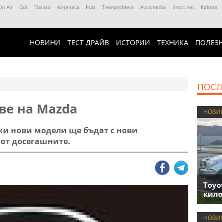
On Air
Gol
Tialoto
Az-jenata
Puls
Teenproblem
Automedia
Imoti.net
Rabota
НОВИНИ
ТЕСТ ДРАЙВ
ИСТОРИИ
ТЕХНИКА
ПОЛЕЗ
ПОСЛ
ве на Mazda
НОВИ
ки нови модели ще бъдат с нови
 от досегашните.
Toyo
кило
НОВИ