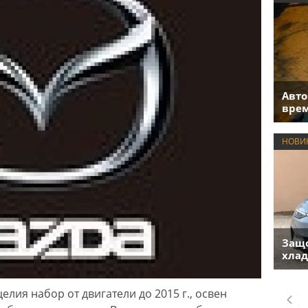
Авто
врем
НОВИ
Защо
хлад
елия набор от двигатели до 2015 г., освен