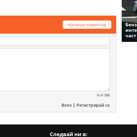
Бенз
Напиши коментар
инте
част
0
от 500
Влез
|
Регистрирай се
Следвай ни в: