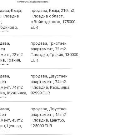
продава, Къща, 210 m2
Кими
Пловдив област,
любо
с.Войводиново, 175000
на С
EUR
продава, Тристаен
НА Ж
апартамент, 72 m2
Локо
Пловдив, Тракия, 130000
EUR
продава, Двустаен
Слаб
апартамент, 74 m2
Пловдив, Кършияка,
92999 EUR
продава, Двустаен
Безп
апартамент, 45 m2
Левс
Пловдив, Център,
съща
125000 EUR