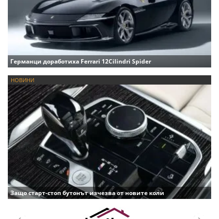
Германци доработиха Ferrari 12Cilindri Spider
НОВИНИ
Защо старт-стоп бутонът изчезва от новите коли