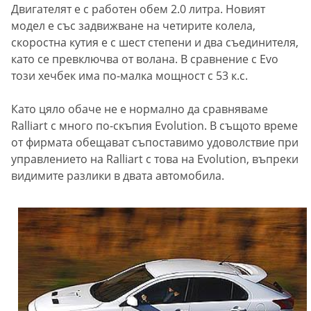
Двигателят е с работен обем 2.0 литра. Новият
модел е със задвижване на четирите колела,
скоростна кутия е с шест степени и два съединителя,
като се превключва от волана. В сравнение с Evo
този хечбек има по-малка мощност с 53 к.с.
Като цяло обаче не е нормално да сравняваме
Ralliart с много по-скъпия Evolution. В същото време
от фирмата обещават съпоставимо удоволствие при
управлението на Ralliart с това на Еvolution, въпреки
видимите разлики в двата автомобила.