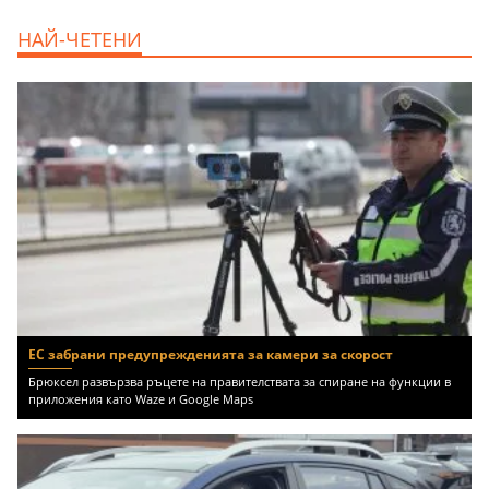
продава, Офис, 141 m2 Варна, Бриз,
НАЙ-ЧЕТЕНИ
112000 EUR
ЕС забрани предупрежденията за камери за скорост
Брюксел развързва ръцете на правителствата за спиране на функции в
приложения като Waze и Google Maps