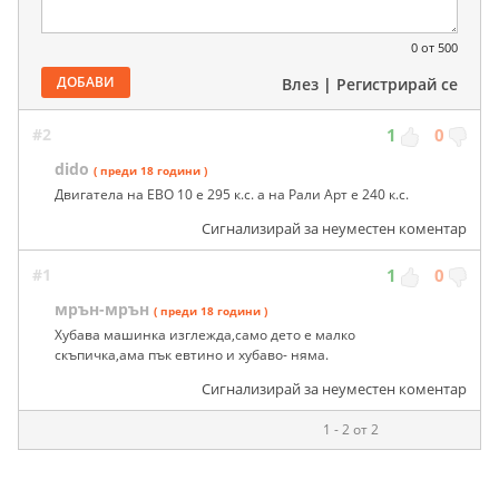
0
от 500
ДОБАВИ
Влез
|
Регистрирай се
#2
1
0
dido
( преди 18 години )
Двигатела на ЕВО 10 е 295 к.с. а на Рали Арт е 240 к.с.
Сигнализирай за неуместен коментар
#1
1
0
мрън-мрън
( преди 18 години )
Хубава машинка изглежда,само дето е малко
скъпичка,ама пък евтино и хубаво- няма.
Сигнализирай за неуместен коментар
1 - 2 от 2