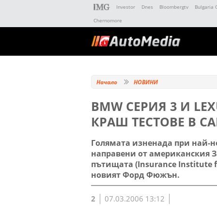
Investor
Dnes
Bloombergtv
Bulgaria 
Chernomore
Начало
НОВИНИ
BMW СЕРИЯ 3 И LE
КРАШ ТЕСТОВЕ В С
Голямата изненада при най-но
направени от американския За
пътищата (Insurance Institute 
новият Форд Фюжън.
2
07.03.2006 13:12