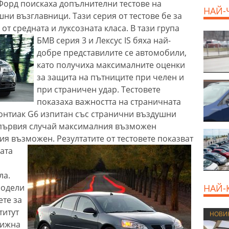
Форд поискаха допълнителни тестове на
НАЙ-
ни възглавници. Тази серия от тестове бе за
от средната и луксозната класа.
В тази група
БМВ серия 3 и Лексус ІS бяха най-
добре представилите се автомобили,
като получиха максималните оценки
за защита на пътниците при челен и
при страничен удар. Тестовете
показаха важността на страничната
онтиак G6 изпитан със странични въздушни
в първия случай максималния възможен
ския възможен.
Резултатите от тестовете показват
ата
ла.
модели
НАЙ-
ете за
титут
НОВИ
вижна