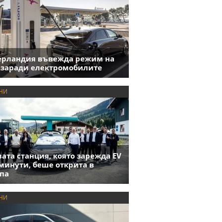
ерландия въвежда режим на
 заради електромобилите
НИ
ата станция, която зарежда EV
 минути, беше открита в
па
НИ