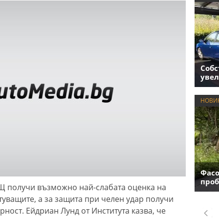
Собс
увел
НОВИ
Фасо
проб
АЩ получи възможно най-слабата оценка на
туващите, а за защита при челен удар получи
рност. Ейдриан Лунд от Института казва, че