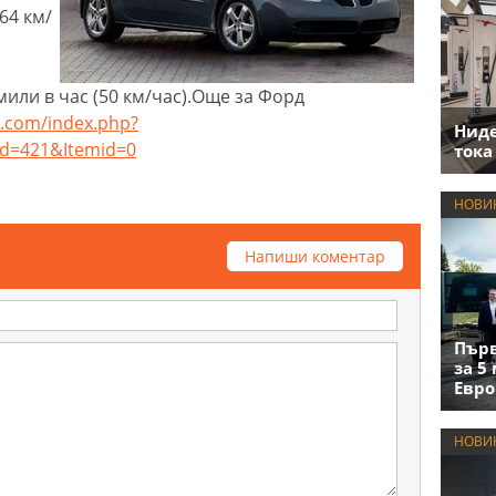
64 км/
мили в час (50 км/час).Още за Форд
.com/index.php?
Нид
id=421&Itemid=0
тока
НОВИ
Напиши коментар
Първ
за 5
Евро
НОВИ