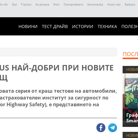
On Air
Gol
Tialoto
Az-jenata
Puls
Teenproblem
Automedia
Imoti.net
Rabota
НОВИНИ
ТЕСТ ДРАЙВ
ИСТОРИИ
ТЕХНИКА
ПОЛЕЗ
ПОСЛ
XUS НАЙ-ДОБРИ ПРИ НОВИТЕ
НОВИ
АЩ
вата серия от краш тестове на автомобили,
страхователен институт за сигурност по
for Highway Safety), е представянето на
Граф
Smar
НОВИ