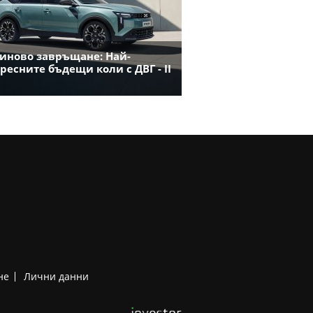
иново завръщане: Най-
ресните бъдещи коли с ДВГ - II
не
Лични данни