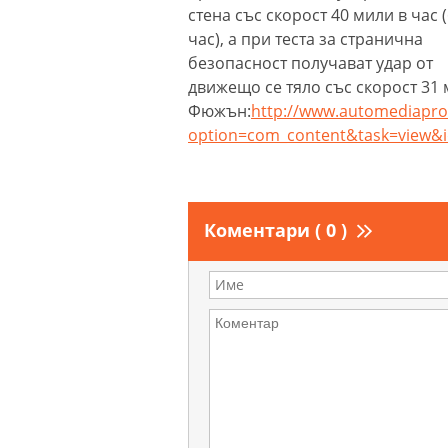
стена със скорост 40 мили в час (
час), а при теста за странична
безопасност получават удар от
движещо се тяло със скорост 31 
Фюжън:
http://www.automediapro
option=com_content&task=view&
Коментари ( 0 )