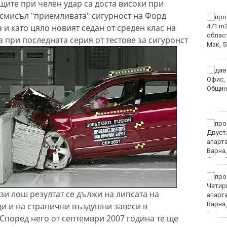
щите при челен удар са доста високи при
 смисъл "приемливата" сигурност на Форд
Искат постоянно
и като цяло новият седан от среден клас на
задържане под стража
за петима младежи
 при последната серия от тестове за сигуронст
след жестокия побой и
убийство в Пловдив
С огромен успех
завърши музикалния
конкурс „Бъди звезда“
във Варна
Футболен национал на
Уганда загина след
нападение
Кръвният център във
Варна с кампания
зи лош резултат се дължи на липсата на
заедно с фолклорни
клубове
и и на странични въздушни завеси в
поред него от септември 2007 година те ще