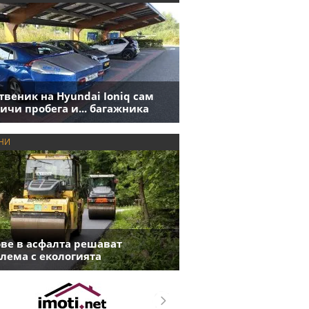
твеник на Hyundai Ioniq сам
ичи пробега и... багажника
НИ
ве в асфалта решават
лема с екологията