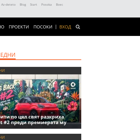
Az-deteto
Blog
Start
Posoka
Boec
НО
ПРОЕКТИ
ПОСОКИ
ВХОД
ЕДНИ
НИ
ити по цял свят разкриха
t #2 преди премиерата му
НИ