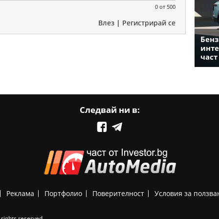
0
от 500
Влез
|
Регистрирай се
Бенз
инте
част
Следвай ни в:
Реклама
Портфолио
Поверителност
Условия за ползва
rights reserved.