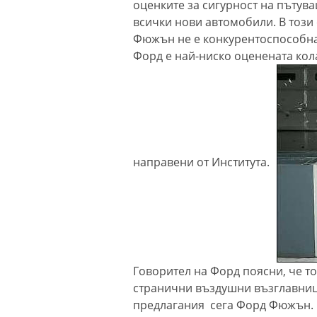
оценките за сигурност на пътува
всички нови автомобили. В този
Фюжън не е конкурентоспособна 
Форд е най-ниско оценената кола
направени от Института.
Говорител на Форд поясни, че то
странични въздушни възглавниц
предлагания сега Форд Фюжън. С