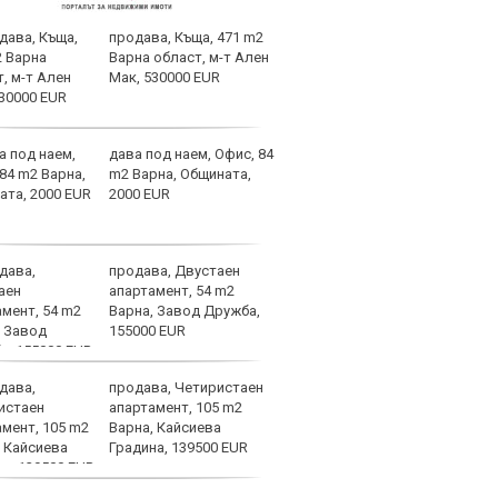
продава, Къща, 471 m2
Евро
Варна област, м-т Ален
голе
Мак, 530000 EUR
бълг
Левс
1948 го доказаха
дава под наем, Офис, 84
Кошм
m2 Варна, Общината,
потв
2000 EUR
врем
Бура
продава, Двустаен
Байе
апартамент, 54 m2
през
Варна, Завод Дружба,
Венс
155000 EUR
голя
продава, Четиристаен
В Ле
апартамент, 105 m2
"От 
Варна, Кайсиева
Градина, 139500 EUR