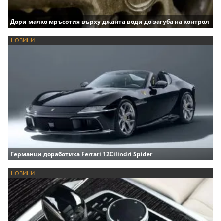
Дори малко мръсотия върху джанта води до загуба на контрол
НОВИНИ
Германци доработиха Ferrari 12Cilindri Spider
НОВИНИ