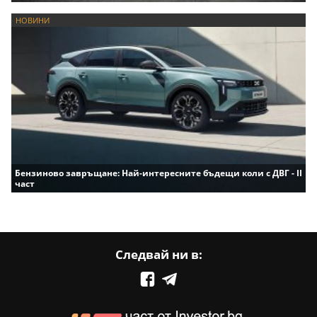
НОВИНИ
Бензиново завръщане: Най-интересните бъдещи коли с ДВГ - II
част
Следвай ни в: