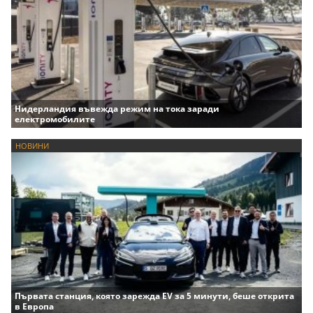
Нидерландия въвежда режим на тока заради
електромобилите
НОВИНИ
Първата станция, която зарежда EV за 5 минути, беше открита
в Европа