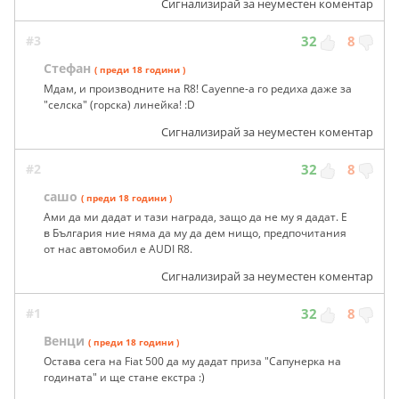
Сигнализирай за неуместен коментар
#3
32
8
Стефан
( преди 18 години )
Мдам, и производните на R8! Cayenne-а го редиха даже за
"селска" (горска) линейка! :D
Сигнализирай за неуместен коментар
#2
32
8
сашо
( преди 18 години )
Ами да ми дадат и тази награда, защо да не му я дадат. Е
в България ние няма да му да дем нищо, предпочитания
от нас автомобил е AUDI R8.
Сигнализирай за неуместен коментар
#1
32
8
Венци
( преди 18 години )
Остава сега на Fiat 500 да му дадат приза "Сапунерка на
годината" и ще стане екстра :)