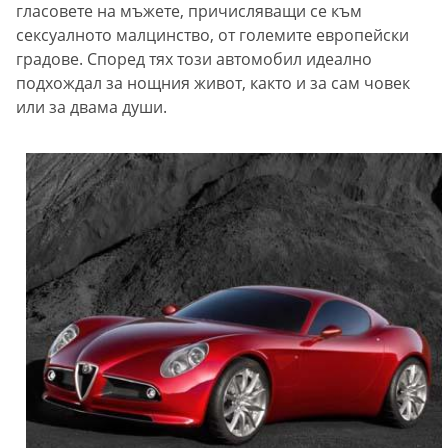
гласовете на мъжете, причисляващи се към
сексуалното малцинство, от големите европейски
градове. Според тях този автомобил идеално
подхождал за нощния живот, както и за сам човек
или за двама души.