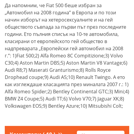
Да напомним, че Fiat 500 беше избран за
„Автомобил на 2008 година” в Европа и по този
начин изборът на хетеросексуалните и на гей
обществото съвпада за първи път през последните
години. Ето пълния списък на 10-те автомобила,
класирани от европейското гей общество в
надпреварата „Европейски гей автомобил на 2008
г.”: 1)Fiat 500;2) Alfa Romeo 8C Compitizione;3) Volvo
C30;4) Aston Martin DBS;5) Aston Martin V8 Vantage;6)
Audi R8;7) Maserati Granturismo;8) Rolls Royce
Drophead coupe;9) Audi A5;10) Renault Twingo. А ето
как изглеждаше класацията през миналата 2007 г.: 1)
Alfa Romeo Spider;2) Bentley Continental GTC;3) Mini;4)
BMW Z4 Coupe;5) Audi TT;6) Volvo V70;7) Jaguar XK;8)
Volkswagen EOS;9) Bentley Azure;10) Mitsubishi Colt;