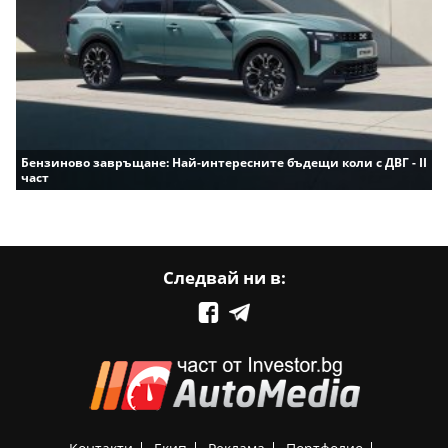
Бензиново завръщане: Най-интересните бъдещи коли с ДВГ - II
част
Следвай ни в: