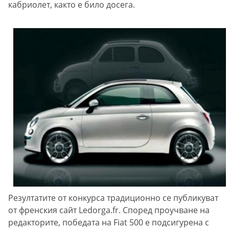
кабриолет, както е било досега.
Резултатите от конкурса традиционно се публикуват
от френския сайт Ledorga.fr. Според проучване на
редакторите, победата на Fiat 500 е подсигурена с