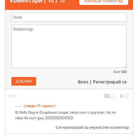
Коментари ( 10 )
Напиши коментар
0
от 500
ДОБАВИ
Влез
|
Регистрирай се
#10
32
8
......
( преди 17 години )
8) Rolls Royce Drophead coupe; neka sum s taq kola i da mi
vikat 4e sum gey :DDDDDDDDDD
Сигнализирай за неуместен коментар