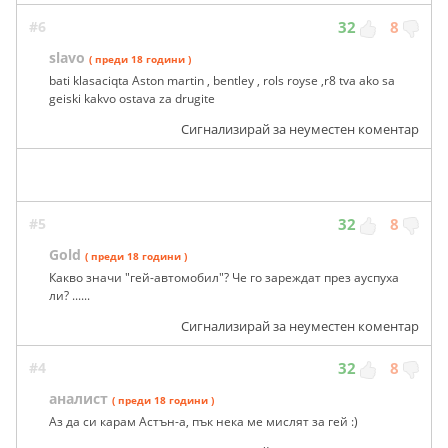
#6
32
8
slavo
( преди 18 години )
bati klasaciqta Aston martin , bentley , rols royse ,r8 tva ako sa
geiski kakvo ostava za drugite
Сигнализирай за неуместен коментар
#5
32
8
Gold
( преди 18 години )
Какво значи "гей-автомобил"? Че го зареждат през ауспуха
ли? ......
Сигнализирай за неуместен коментар
#4
32
8
аналист
( преди 18 години )
Аз да си карам Астън-а, пък нека ме мислят за гей :)