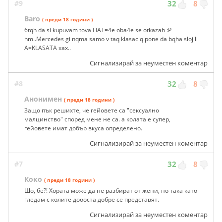
#9
32
8
Baro
( преди 18 години )
6tqh da si kupuvam tova FIAT=4e oba4e se otkazah :P
hm..Mercedes gi nqma samo v taq klasaciq pone da bqha slojili
A=KLASATA xax..
Сигнализирай за неуместен коментар
#8
32
8
Анонимен
( преди 18 години )
Защо пък решихте, че гейовете са "сексуално
малцинство" според мене не са. а колата е супер,
гейовете имат добър вкуса определено.
Сигнализирай за неуместен коментар
#7
32
8
Коко
( преди 18 години )
Що, бе?! Хората може да не разбират от жени, но така като
гледам с колите доооста добре се представят.
Сигнализирай за неуместен коментар