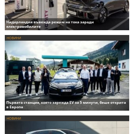
Нидерландия въвежда режим на тока заради
електромобилите
НОВИНИ
Първата станция, която зарежда EV за 5 минути, беше открита
в Европа
НОВИНИ