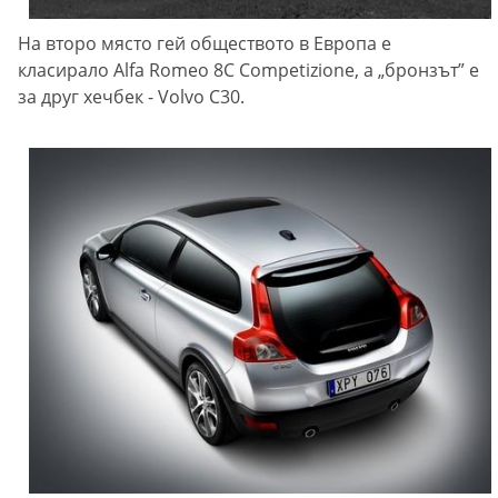
На второ място гей обществото в Европа е
класирало Alfa Romeo 8C Compеtizione, а „бронзът” е
за друг хечбек - Volvo С30.