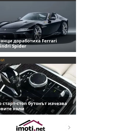
анци доработиха Ferrari
indri Spider
НИ
 старт-стоп бутонът изчезва
овите коли