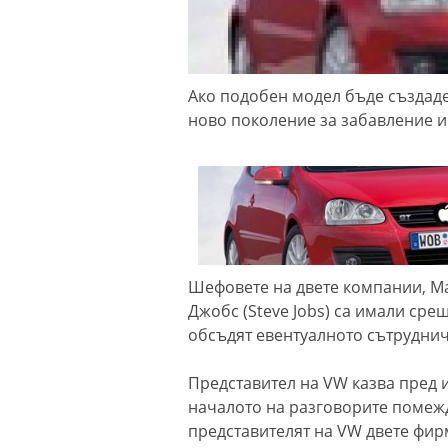
Ако подобен модел бъде създаде
ново поколение за забавление 
Шефовете на двете компании, Ма
Джобс (Steve Jobs) са имали сре
обсъдят евентуалното сътрудни
Представител на VW казва пред и
началото на разговорите помежд
представителят на VW двете фир