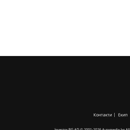
Контакти
Екип
Investor.BG AD © 2001-2026 Automedia.bg All 