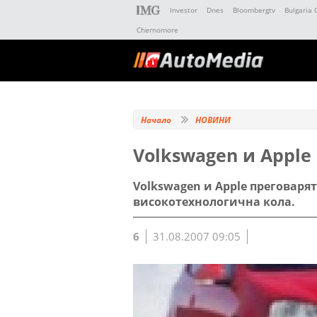
Investor
Dnes
Bloombergtv
Bulgaria 
Chernomore
Начало
НОВИНИ
Volkswagen и Apple
Volkswagen и Apple преговаря
високотехнологична кола.
6
31.08.2007 09:05