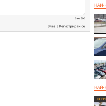
НАЙ-
0
от 500
800 E
Влез
|
Регистрирай се
НАЙ-
НОВИ