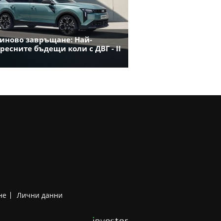
иново завръщане: Най-
ресните бъдещи коли с ДВГ - II
не
Лични данни