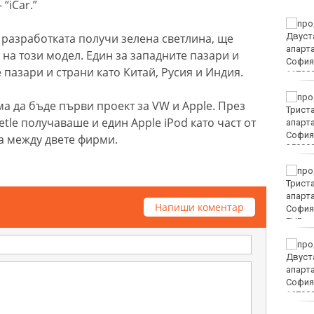
“iCar.”
Винисиус Жуниор
 разработката получи зелена светлина, ще
преподписа с Реал
(Мадрид)
на този модел. Един за западните пазари и
 пазари и страни като Китай, Русия и Индия.
ЦСКА удари с 3:0 Макаби
а да бъде първи проект за VW и Apple. През
като гост
etle получаваше и един Apple iPod като част от
 между двете фирми.
Тъжна вест! Почина
голямо име в
медицината
Напиши коментар
EUR
Златото стигна до 4295
долара за унция