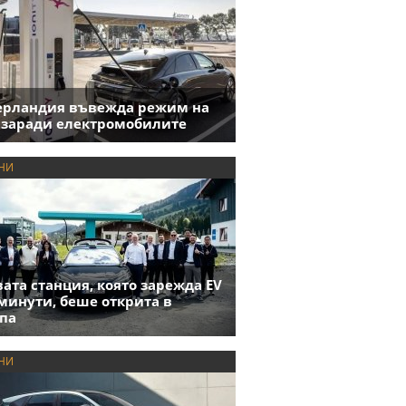
ерландия въвежда режим на
 заради електромобилите
НИ
ата станция, която зарежда EV
 минути, беше открита в
па
НИ