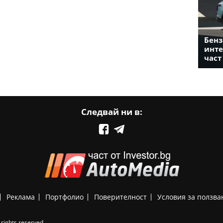
Бенз
инте
част
Следвай ни в:
Реклама
Портфолио
Поверителност
Условия за ползва
rights reserved.