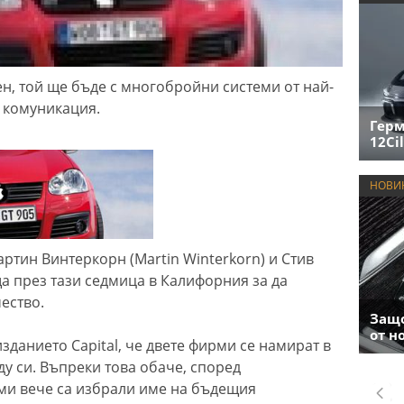
н, той ще бъде с многобройни системи от най-
и комуникация.
Герм
12Cil
НОВИ
ртин Винтеркорн (Martin Winterkorn) и Стив
ща през тази седмица в Калифорния за да
чество.
Защо
от н
зданието Capital, че двете фирми се намират в
у си. Въпреки това обаче, според
ми вече са избрали име на бъдещия