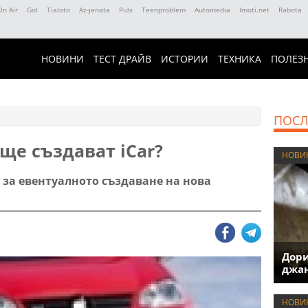
On Air
Gol
Tialoto
Az-jenata
Puls
Teenproblem
Automedia
Imoti.net
Rabota
НОВИНИ
ТЕСТ ДРАЙВ
ИСТОРИИ
ТЕХНИКА
ПОЛЕЗ
ПОСЛ
 ще създават iCar?
НОВИ
т за евентуалното създаване на нова
Дори
джан
НОВИ