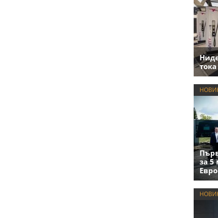
Нид
тока
НОВИ
Първ
за 5
Евро
НОВИ