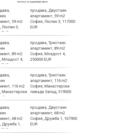
продава, Двустаен
Атра
апартамент, 59 m2
заби
София, Люлин 3, 117000
EUR
продава, Тристаен
Спор
апартамент, 89 m2
днес
София, Младост 4,
250000 EUR
продава, Тристаен
Мачо
апартамент, 116 m2
теле
София, Манастирски
авгу
ливади Запад, 319000
продава, Двустаен
ОФИ
апартамент, 68 m2
Жуни
София, Дружба 1, 167900
Мадр
EUR