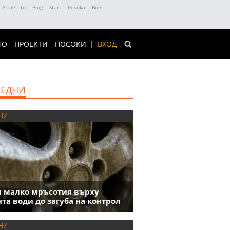
Az-deteto
Blog
Start
Posoka
Boec
НО
ПРОЕКТИ
ПОСОКИ
ВХОД
ЕДНИ
НИ
 малко мръсотия върху
та води до загуба на контрол
НИ