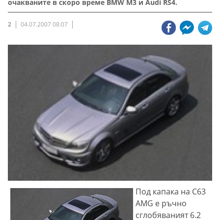
очакваните в скоро време BMW M3 и Audi RS4.
2
04.07.2007 08:07
Под капака на C63
AMG е ръчно
сглобяваният 6.2