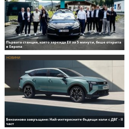
Първата станция, която зарежда EV за 5 минути, беше открита
в Европа
НОВИНИ
Бензиново завръщане: Най-интересните бъдещи коли с ДВГ - II
част