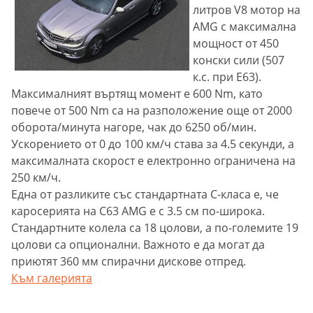
литров V8 мотор на
AMG с максимална
мощност от 450
конски сили (507
к.с. при Е63).
Максималният въртящ момент е 600 Nm, като
повече от 500 Nm са на разположение още от 2000
оборота/минута нагоре, чак до 6250 об/мин.
Ускорението от 0 до 100 км/ч става за 4.5 секунди, а
максималната скорост е електронно ограничена на
250 км/ч.
Една от разликите със стандартната С-класа е, че
каросерията на С63 AMG е с 3.5 см по-широка.
Стандартните колела са 18 цолови, а по-големите 19
цолови са опционални. Важното е да могат да
приютят 360 мм спирачни дискове отпред.
Към галерията