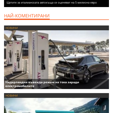
Щетите за италианската автокъща се оценяват на 5 милиона евро
НАЙ-КОМЕНТИРАНИ
НОВИНИ
Нидерландия въвежда режим на тока заради
електромобилите
НОВИНИ