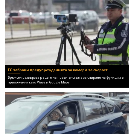
ЕС забрани предупрежденията за камери за скорост
Брюксел развързва ръцете на правителствата за спиране на функции в
приложения като Waze и Google Maps