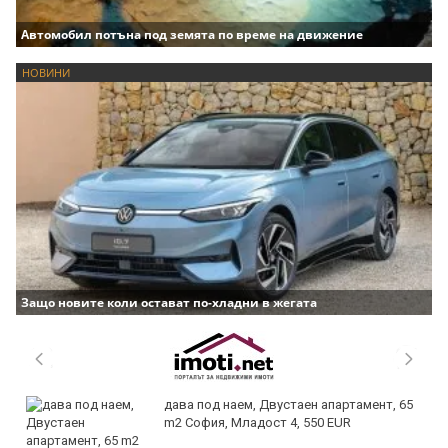
Автомобил потъна под земята по време на движение
НОВИНИ
Защо новите коли остават по-хладни в жегата
дава под наем, Двустаен апартамент, 65
m2 София, Младост 4, 550 EUR