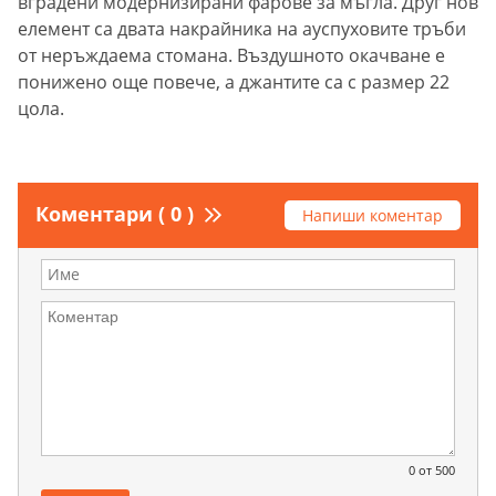
вградени модернизирани фарове за мъгла. Друг нов
елемент са двата накрайника на ауспуховите тръби
от неръждаема стомана. Въздушното окачване е
понижено още повече, а джантите са с размер 22
цола.
Коментари ( 0 )
Напиши коментар
0
от 500