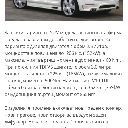
За всеки вариант от SUV модела тюнинговата фирма
предлага различни доработки на двигагеля. За
варианта с дизелов двигател с обем 2.5 литра,
мощността е повишена до 206 к.с. (152kW), а
максималният въртящ момент е достигнал 460 Nm.
При по-силния TDI V6 двигател с обем 3.0 литра
мощността достига 225 к.с. (165kW), а максималният
въртящ момент е 500Nm. Най-силният V10 TDI с
обем 5.0 литра е достигнал мощност 352 к.с. (259kW)
с чудовищния въртящ момент от 855Nm.
Визуалните промени включват нов преден спойлер,
нови прагове, нови отвори за въздух и заден
дифузьор. Нова е и предната броня в която са