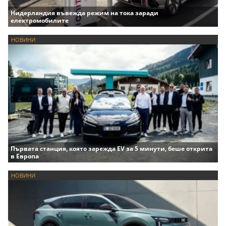
Нидерландия въвежда режим на тока заради
електромобилите
НОВИНИ
Първата станция, която зарежда EV за 5 минути, беше открита
в Европа
НОВИНИ