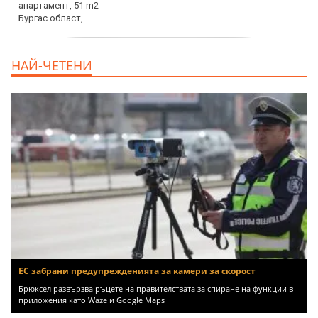
продава, Едностаен апартамент, 39 m2
НАЙ-ЧЕТЕНИ
Бургас област, к.к.Слънчев Бряг, 65500
EUR
ЕС забрани предупрежденията за камери за скорост
Брюксел развързва ръцете на правителствата за спиране на функции в
приложения като Waze и Google Maps