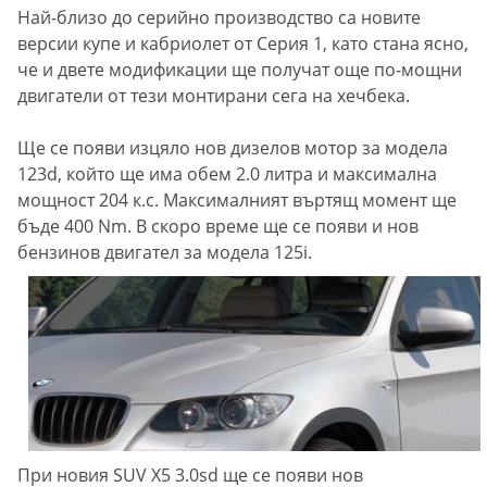
Най-близо до серийно производство са новите
версии купе и кабриолет от Серия 1, като стана ясно,
че и двете модификации ще получат още по-мощни
двигатели от тези монтирани сега на хечбека.
Ще се появи изцяло нов дизелов мотор за модела
123d, който ще има обем 2.0 литра и максимална
мощност 204 к.с. Максималният въртящ момент ще
бъде 400 Nm. В скоро време ще се появи и нов
бензинов двигател за модела 125i.
При новия SUV Х5 3.0sd ще се появи нов