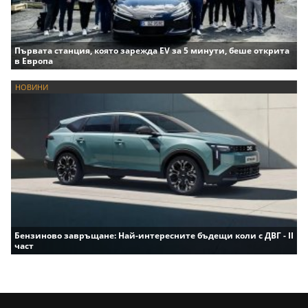
Първата станция, която зарежда EV за 5 минути, беше открита
в Европа
НОВИНИ
Бензиново завръщане: Най-интересните бъдещи коли с ДВГ - II
част