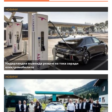
НОВИНИ
Нидерландия въвежда режим на тока заради
електромобилите
НОВИНИ