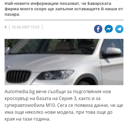
Най-новите информации показват, че Баварската
фирма много скоро ще запълни оставащите й ниши от
пазара.
6
02.06.2007 10:23
Automedia.bg вече съобщи за подготвяния нов
кросоувър на базата на Серия 3, както и за
суперавтомобила М10. Сега се появиха данни, че ще
има още няколко нови модела, при това още до
края на тази година.