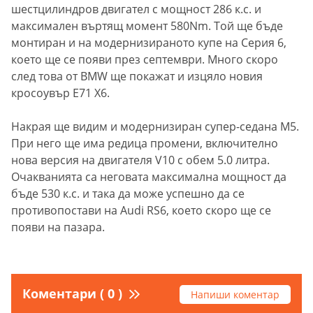
шестцилиндров двигател с мощност 286 к.с. и
максимален въртящ момент 580Nm. Той ще бъде
монтиран и на модернизираното купе на Серия 6,
което ще се появи през септември. Много скоро
след това от BMW ще покажат и изцяло новия
кросоувър E71 X6.
Накрая ще видим и модернизиран супер-седана M5.
При него ще има редица промени, включително
нова версия на двигателя V10 с обем 5.0 литра.
Очакванията са неговата максимална мощност да
бъде 530 к.с. и така да може успешно да се
противопостави на Audi RS6, което скоро ще се
появи на пазара.
Коментари ( 0 )
Напиши коментар