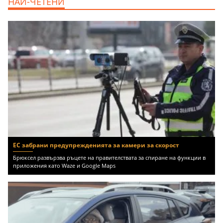
НАЙ-ЧЕТЕНИ
Бургас област, к.к.Слънчев Бряг, 65500
EUR
ЕС забрани предупрежденията за камери за скорост
Брюксел развързва ръцете на правителствата за спиране на функции в
приложения като Waze и Google Maps