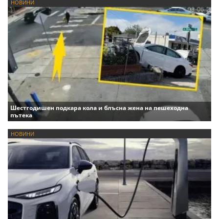
НОВИНИ
Шестгодишен подкара кола и блъсна жена на пешеходна
пътека
НОВИНИ