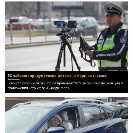
ЕС забрани предупрежденията за камери за скорост
Брюксел развързва ръцете на правителствата за спиране на функции в
приложения като Waze и Google Maps