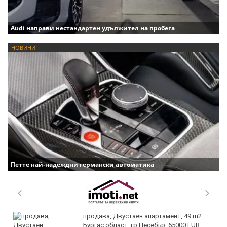
Audi направи нестандартен удължител на пробега
НОВИНИ
Петте най-надеждни германски автоматика
продава, Двустаен апартамент, 49 m2
Бургас област, гр.Несебър, 65000 EUR