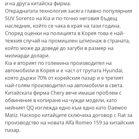
и на друга китайска фирма.
Откраднатата технология засяга главно популярния
SUV Sorento на Kia и по-точно неговия бъдещ
наследник, който се чака в края на тази година.
Според оценки на полицията в Корея това е най-
тежкия случай на промишлен шпионаж в страната,
който може да доведе до загуби в размер на
милиарди долари.
Kia е вторият по големина производител на
автомобили в Корея и е част от групата Hyundai,
която държи 70% от корейския пазар и е третият
най-голям производител на автомобили в света.
Китайската фирма Chery вече имаше проблем с
обвинение в копиране на чужди модели, като
нейният QQ изглежда едно към едно като Daewoo
Matiz. Наскоро китайците сключиха договор с Fiat за
производство на новата Alfа Romeo 159 за китайския
пазар.