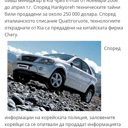
бивш мениджър в Kiа чрез E-mail от ноември 2006
до април т.г. Според Hankyoreh техническите тайни
били продадени за около 250 000 долара. Според
италианското списание Quattroruote, технологиите
откраднати от Kiа са предадени на китайската фирма
Chery.
Според
информации на корейската полиция, заловените
корейци са се опитвали да продадат информацията