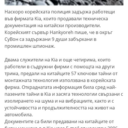
Наскоро корейската полиция задържа работещи
във фирмата Kia, които продавали техническа
документация на китайски производители.
Корейският сървър Hankyoreh пише, че в окръг
СуВон са задържани 9 души забъркани в
промишлен шпионаж.
Двама служители на Kia и още четирима, които
работели в съдружни фирми с помощта на други
трима, предали на китайците 57 ключови тайни от
монтажната технология използвана в корейската
фирма. Откраднатата информация била сред най-
пазените тайни в Kia и засяга технологии свързани с
изолирането на шума и на вибрациите, както и с
устойчивостта и продължителността на живот на
автомобила.
Документите са били предавани на китайците от