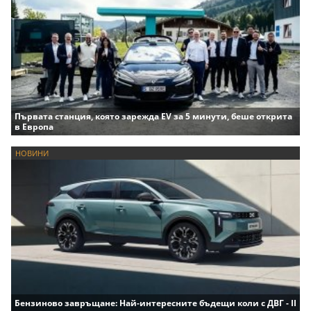
Първата станция, която зарежда EV за 5 минути, беше открита
в Европа
НОВИНИ
Бензиново завръщане: Най-интересните бъдещи коли с ДВГ - II