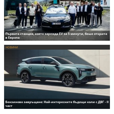
Първата станция, която зарежда EV за 5 минути, беше открита
в Европа
НОВИНИ
Бензиново завръщане: Най-интересните бъдещи коли с ДВГ - II
част