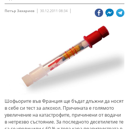
Петър Захариев
30.12.2011 08:34
Шофьорите във Франция ще бъдат длъжни да носят
в себе си тест за алкохол. Причината е голямото
увеличение на катастрофите, причинени от водачи
в нетрезво състояние. За последното десетилетие те
са се увеличили с 60 % и това кара правителствата в