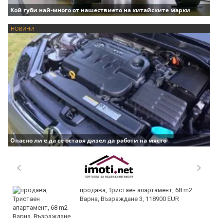
Кой губи най-много от нашествието на китайските марки
НОВИНИ
Опасно ли е да се оставя дизел да работи на място
продава, Тристаен апартамент, 68 m2
Варна, Възраждане 3, 118900 EUR