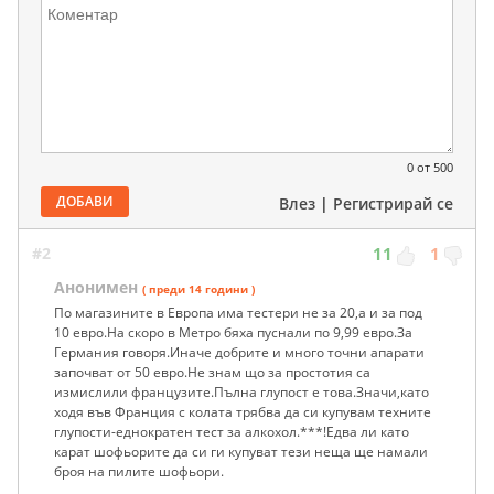
0
от 500
ДОБАВИ
Влез
|
Регистрирай се
#2
11
1
Анонимен
( преди 14 години )
По магазините в Европа има тестери не за 20,а и за под
10 евро.На скоро в Метро бяха пуснали по 9,99 евро.За
Германия говоря.Иначе добрите и много точни апарати
започват от 50 евро.Не знам що за простотия са
измислили французите.Пълна глупост е това.Значи,като
ходя във Франция с колата трябва да си купувам техните
глупости-еднократен тест за алкохол.***!Едва ли като
карат шофьорите да си ги купуват тези неща ще намали
броя на пилите шофьори.