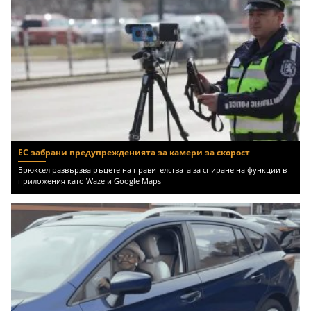
ЕС забрани предупрежденията за камери за скорост
Брюксел развързва ръцете на правителствата за спиране на функции в
приложения като Waze и Google Maps