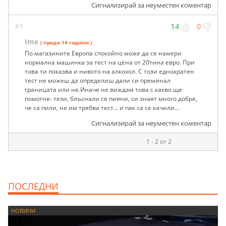
Сигнализирай за неуместен коментар
#1
14
0
Ime
( преди 14 години )
По магазините Европа спокойно може да се намери
нормална машинка за тест на цена от 20тина евро. При
това ти показва и нивото на алкохол. С този еднократен
тест не можеш да определиш дали си преминал
границата или не.Иначе не виждам това с какво ще
помогне- тези, блъснали се пияни, си знаят много добре,
че са пили, не им трябва тест... и пак са се качили...
Сигнализирай за неуместен коментар
1 - 2 от 2
ПОСЛЕДНИ
НОВИНИ