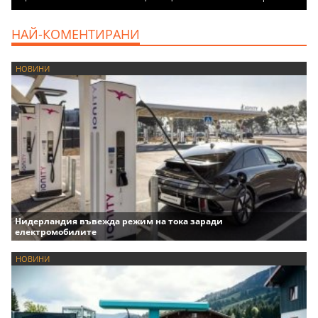
НАЙ-КОМЕНТИРАНИ
НОВИНИ
Нидерландия въвежда режим на тока заради
електромобилите
НОВИНИ