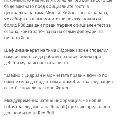
бъде вдигнато пред официалните гости в
централата на тима Милтън Кийнс. Това означава,
че отбора на шампионите ще покаже новия си
болид RB8 два дни преди първия официален тест за
сезона, който започва на на седми февруари, на
пистата Херес.
Шеф дизайнерът на тима Ейдриан Нюи е споделил
намерението си да работи по новия болид при
дебюта му на испанската писта.
"Заедно с Ейдриан и момчетата правим всичко по
силите си за да подготвим автомобила за следващия
сезон“, сподели наскоро Фетел.
Междувременно изтече информация, че новия
Lotus (наследникът на Renault) ще бъде представен
ден по-късно от Red Bull.