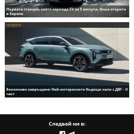
Първата станция, която зарежда EV за 5 минути, беше открита
в Европа
НОВИНИ
Бензиново завръщане: Най-интересните бъдещи коли с ДВГ - II
част
Следвай ни в: