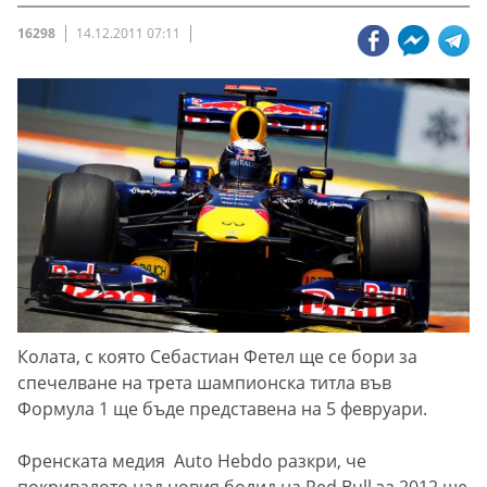
16298
14.12.2011 07:11
Колата, с която Себастиан Фетел ще се бори за
спечелване на трета шампионска титла във
Формула 1 ще бъде представена на 5 февруари.
Френската медия Auto Hebdo разкри, че
покривалото над новия болид на Red Bull за 2012 ще