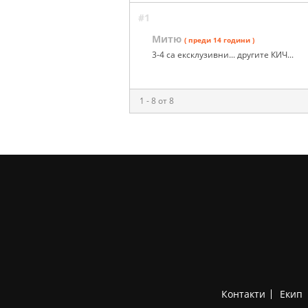
#1
Митю
( преди 14 години )
3-4 са ексклузивни... другите КИЧ...
1 - 8 от 8
Контакти
Екип