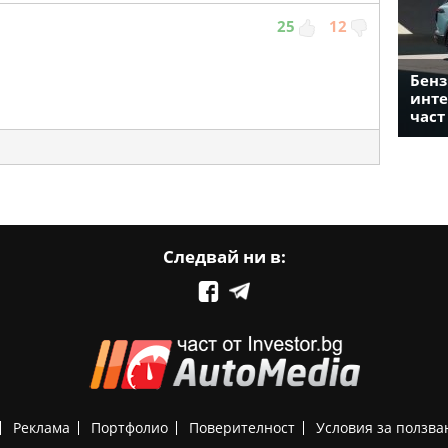
25
12
Бенз
инте
част
Следвай ни в:
Реклама
Портфолио
Поверителност
Условия за ползва