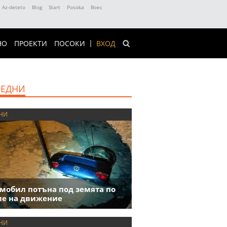
Az-deteto
Blog
Start
Posoka
Boec
НО
ПРОЕКТИ
ПОСОКИ
ВХОД
ЕДНИ
НИ
мобил потъна под земята по
е на движение
НИ