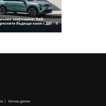
иново завръщане: Най-
ресните бъдещи коли с ДВГ - II
не
Лични данни