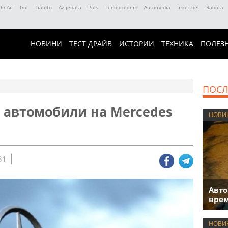
On Air
Gol
Tialoto
Az-jenata
Puls
Teenproblem
Automedia
Imoti.net
Rabota
НОВИНИ
ТЕСТ ДРАЙВ
ИСТОРИИ
ТЕХНИКА
ПОЛЕЗ
ПОСЛ
 автомобили на Mercedes
НОВИ
31
Авто
врем
НОВИ