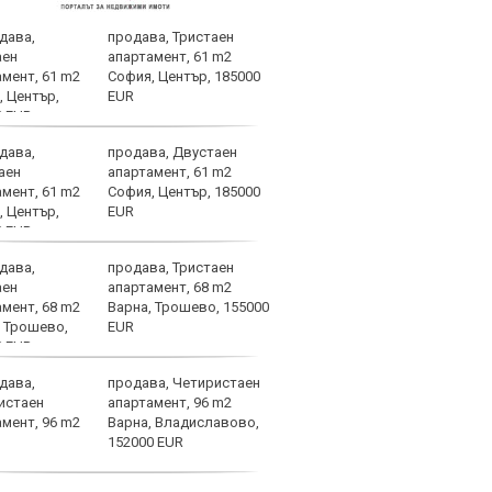
продава, Тристаен
В Ле
апартамент, 61 m2
земя
София, Център, 185000
мног
EUR
продава, Двустаен
Съдя
апартамент, 61 m2
наци
София, Център, 185000
EUR
продава, Тристаен
Родр
апартамент, 68 m2
или 
Варна, Трошево, 155000
запл
EUR
продава, Четиристаен
Спал
апартамент, 96 m2
проб
Варна, Владиславово,
Баст
152000 EUR