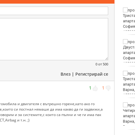
По клип в нета:
Полицията издири и
глоби шофьор за
рисково поведение на
пътя във Варна
Пуснаха тока в КАТ
Варна
0
от 500
Влез
|
Регистрирай се
"Грийнпийс": Да не се
добива нефт и газ в
Черно море
1
1
втомобила и двигателя с вътрешно горене,като ако го
Оставиха в ареста
е,които си постнал нямаше да има какво да ги задвижи,а
петимата младежи за
оворим и за системите,с които са пълни и че ги има пак
убийството в Пловдив
,Airbag и т.н. ;)