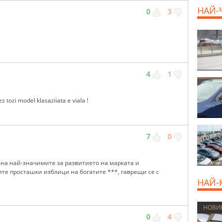
НАЙ-
0
3
4
1
tozi model klasaziiata e viala !
7
0
а на най-значимите за развитието на марката и
те просташки изблици на богатите ***, гаврещи се с
НАЙ-
НОВИ
0
4