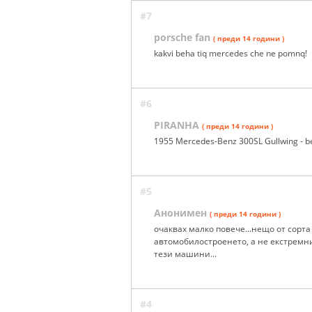
#7
porsche fan
( преди 14 години )
kakvi beha tiq mercedes che ne pomnq!
#6
PIRANHA
( преди 14 години )
1955 Mercedes-Benz 300SL Gullwing - bez 
#5
Анонимен
( преди 14 години )
очаквах малко повече...нещо от сорт
автомобилостроенето, а не екстремни
тези машини...
#4