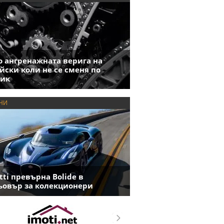
 ангренажната верига на
йски коли не се сменя по
фик
НИ
tti превърна Bolide в
овър за колекционери