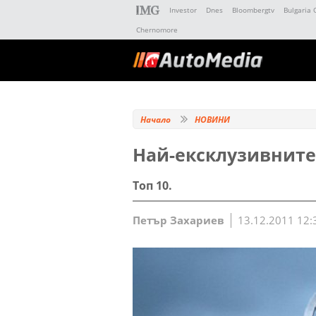
Investor
Dnes
Bloombergtv
Bulgaria 
Chernomore
Начало
НОВИНИ
Най-ексклузивните
Топ 10.
Петър Захариев
13.12.2011 12: