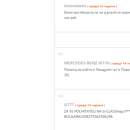
Анонимен
( преди 14 години )
Dano tazi klasaciq ne sa q pravili ot ou
vse pak
#3
MERCEDES-BENZ W116
( преди 14 г
Папата,за който е Ландулет-ът е Пав
:D).
#2
G777
( преди 14 години )
ZA VS POCHITATELI NA G-CLASShttp://
BULGARIA/208375562506298