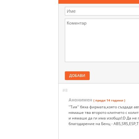
ДОБАВИ
#8
Анонимен
( преди 14 години )
''Тия'' бяха фирмата,която създаде а
нямаше тва второто клипчето с колит
и нямаше да ги има изобщо!:D Да не г
благодарение на Бенц - ABS,SRS,ESP,TCT