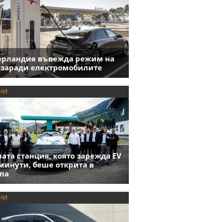
ерландия въвежда режим на
 заради електромобилите
НИ
ата станция, която зарежда EV
 минути, беше открита в
па
НИ