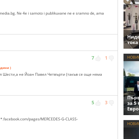
tomedia.bg. Ne 4e i samoto i publikuvane ne e sramno de, ama
Нид
тока
7
1
НОВИ
одини )
ел Шести,а не Йоан Павел Четвърти (такъв се още няма
Първ
5
3
за 5
Евро
***.facebook.com/pages/MERCEDES-G-CLASS-
НОВИ