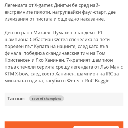
Легендата от X-games Дийгън бе сред най-
екстремните пилоти, натрупвайки фаул-старт, две
излизания от пистата и още едно наказание.
Ден по рано Михаел Шумахер в тандем с F1
шампиона Себастиан Фетел спечелиха за пети
пореден път Купата на нациите, след като във
финала победиха скандинавския тим на Том
Кристенсен и Яхо Ханинен. 7-кратният шампион
пръв спечели серията срещу легендата от Льо Ман с
KTM X-bow, след което Ханинен, шампион на IRC за
миналата година, загуби от Фетел с RoC Buggie.
Тагове:
race of champions