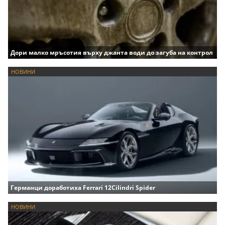
Дори малко мръсотия върху джанта води до загуба на контрол
НОВИНИ
Германци доработиха Ferrari 12Cilindri Spider
НОВИНИ