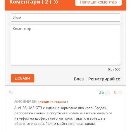
Коментари ( 2 )
Напиши коментар
0
от 500
ДОБАВИ
Влез
|
Регистрирай се
#2
36
0
Анонимен
( преди 14 години )
Audi R8 LMS GT3 е една ненормално яка кола. Гледах
репортажа снощи в спортните новини и максимално се
изкефих на шофирането на пича. Така го въртеше в
обратните завои. Голям майстор е признавам.