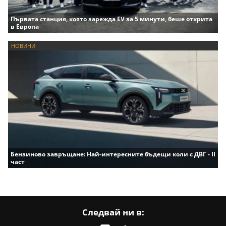
Първата станция, която зарежда EV за 5 минути, беше открита
в Европа
НОВИНИ
Бензиново завръщане: Най-интересните бъдещи коли с ДВГ - II
част
Следвай ни в: