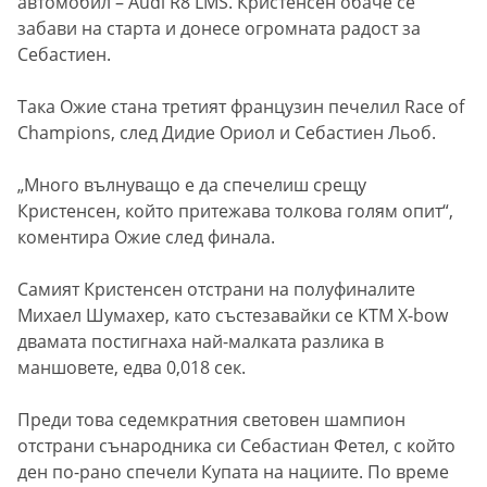
автомобил – Audi R8 LMS. Кристенсен обаче се
забави на старта и донесе огромната радост за
Себастиен.
Така Ожие стана третият французин печелил Race of
Champions, след Дидие Ориол и Себастиен Льоб.
„Много вълнуващо е да спечелиш срещу
Кристенсен, който притежава толкова голям опит“,
коментира Ожие след финала.
Самият Кристенсен отстрани на полуфиналите
Михаел Шумахер, като състезавайки се KTM X-bow
двамата постигнаха най-малката разлика в
маншовете, едва 0,018 сек.
Преди това седемкратния световен шампион
отстрани сънародника си Себастиан Фетел, с който
ден по-рано спечели Купата на нациите. По време