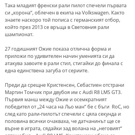
Така младият френски рали пилот спечели първата
си „корона“, облечен в екипа на Volkswagen. Както
знаете наскоро той пописа с германският отбор,
който през 2013 се връща в Световния рали
шампионат.
27 годишният Ожие показа отлична форма и
приложи по удивителен начин уменията си да
атакува завоите в рали стил, стигайки до финала с
една единствена загуба от сериите.
Преди да срещне Кристенсен, Себастиен отстрани
Мартин Томчик при двубоя им с Audi R8 LMS GT3.
Първия манш между Ожие и осемкратният
победител от „24 часа на Льо ман“ бе с бъги RoC, но
след като рали-пилотът спечели с цяла секунда и
половина всички очакваха, че датчанинът ще се
върне в играта, сядайки зад волана на „неговият“