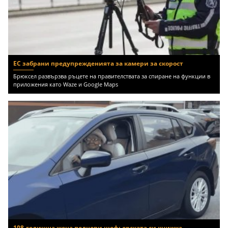
ЕС забрани предупрежденията за камери за скорост
Брюксел развързва ръцете на правителствата за спиране на функции в
приложения като Waze и Google Maps
108-годишна жена поднови шофьорската си книжка