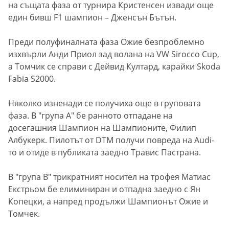
на същата фаза от турнира Кристенсен извади още
един бивш F1 шампион – Дженсън Бътън.
Преди полуфиналната фаза Ожие безпроблемно
изхвърли Анди Приол зад волана на VW Sirocco Cup,
а Томчик се справи с Дейвид Култард, карайки Skoda
Fabia S2000.
Няколко изненади се получиха още в груповата
фаза. В "група А" бе ранното отпадане на
досегашния Шампион на Шампионите, Филип
Албукерк. Пилотът от DTM получи повреда на Audi-
то и отиде в публиката заедно Травис Пастрана.
В "група B" трикратният носител на трофея Матиас
Екстрьом бе елиминиран и отпадна заедно с Ян
Копецки, а напред продължи Шампионът Ожие и
Томчек.