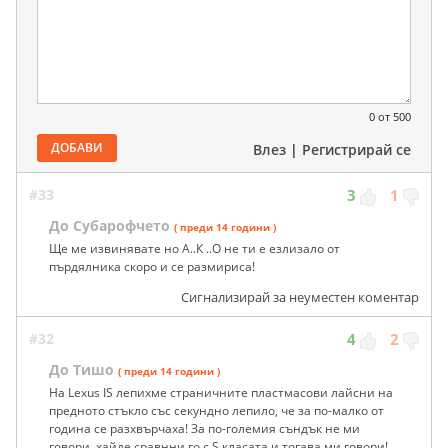
0
от 500
ДОБАВИ
Влез
|
Регистрирай се
#33
3
1
До Субарофчето
( преди 14 години )
Ще ме извинявате но А..К ..О не ти е езлизало от
пърдялника скоро и се размириса!
Сигнализирай за неуместен коментар
#32
4
2
До Тишо
( преди 14 години )
На Lexus IS лепихме страничните пластмасови лайсни на
предното стъкло със секундно лепило, че за по-малко от
година се разхвърчаха! За по-големия съндък не ми
говори, хайде сравнни го с S класата и тогава ми говори!