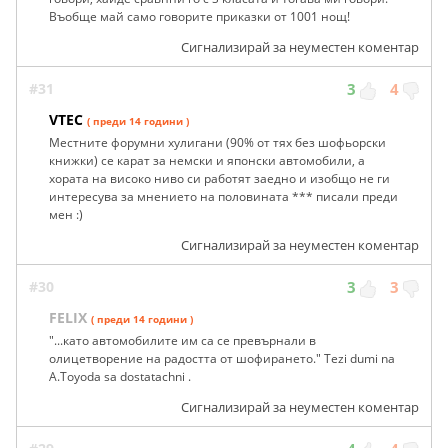
Въобще май само говорите приказки от 1001 нощ!
Сигнализирай за неуместен коментар
#31
3
4
VTEC
( преди 14 години )
Местните форумни хулигани (90% от тях без шофьорски
книжки) се карат за немски и японски автомобили, а
хората на високо ниво си работят заедно и изобщо не ги
интересува за мнението на половината *** писали преди
мен :)
Сигнализирай за неуместен коментар
#30
3
3
FELIX
( преди 14 години )
"...като автомобилите им са се превърнали в
олицетворение на радостта от шофирането." Tezi dumi na
A.Toyoda sa dostatachni .
Сигнализирай за неуместен коментар