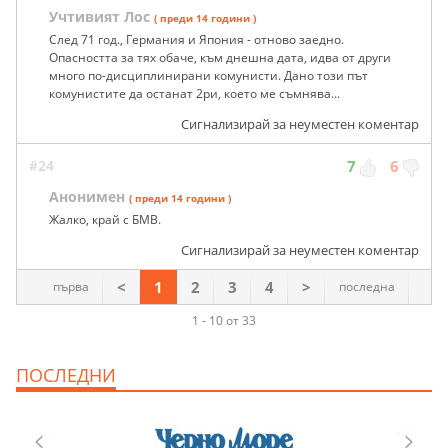
Учтивият Лос
( преди 14 години )
След 71 год., Германия и Япония - отново заедно.
Опасността за тях обаче, към днешна дата, идва от други
много по-дисциплинирани комунисти. Дано този път
комунистите да останат 2ри, което ме съмнява...
Сигнализирай за неуместен коментар
#24
7
6
Анонимен
( преди 14 години )
Жалко, край с БМВ.
Сигнализирай за неуместен коментар
<
1
2
3
4
>
първа
последна
1 - 10 от 33
ПОСЛЕДНИ