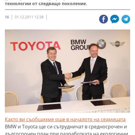
технологии от следващо поколение.
16
01.12.2011 12:38
Както ви съобщихме още в началото на седмицата
BMW и Toyota ще си сътрудничат в средносрочен и
дългосрочен план при разработката на екологични