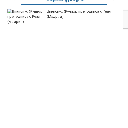
Винисиус Жуниор преподписа с Реал
(Мадрид)
ЦСКА удари с 3:0 Макаби като гост
Тъжна вест! Почина голямо име в
медицината
Златото стигна до 4295 долара за унция