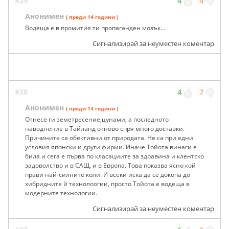
#29
4
4
Анонимен
( преди 14 години )
Водеща е в промития ти пропаганден мозък...
Сигнализирай за неуместен коментар
#28
4
7
Анонимен
( преди 14 години )
Отнесе ги земетресение,цунами, а последното
наводнение в Тайланд отново спря много доставки.
Причините са обективни от природата. Не са при едни
условия японски и други фирми. Иначе Тойота винаги е
била и сега е първа по класациите за здравина и клентско
задоволство и в САЩ, и в Европа. Това показва ясно кой
прави най-силните коли. И всеки иска да се докопа до
хибридните й технолоогии, просто Тойота е водеща в
модерните технологии.
Сигнализирай за неуместен коментар