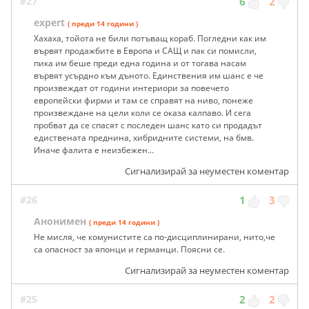
#27
6
2
expert
( преди 14 години )
Хахаха, тойота не били потъващ кораб. Погледни как им
вървят продажбите в Европа и САЩ и пак си помисли,
пика им беше преди една година и от тогава насам
вървят усърдно към дъното. Единствения им шанс е че
произвеждат от години интериори за повечето
европейски фирми и там се справят на ниво, понеже
произвеждане на цели коли се оказа калпаво. И сега
пробват да се спасят с последен шанс като си продадът
едиствената преднина, хибридните системи, на бмв.
Иначе фалита е неизбежен...
Сигнализирай за неуместен коментар
#26
1
3
Анонимен
( преди 14 години )
Не мисля, че комунистите са по-дисциплинирани, нито,че
са опасност за японци и германци. Поясни се.
Сигнализирай за неуместен коментар
#25
2
2