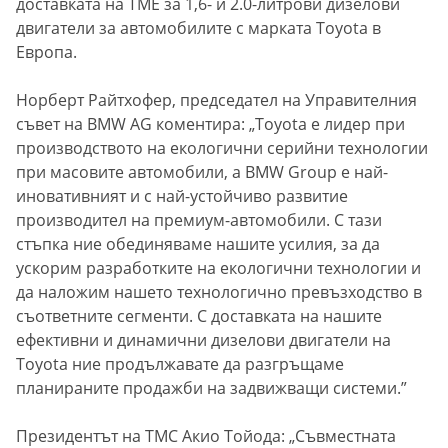
доставката на TME за 1,6- и 2.0-литрови дизелови
двигатели за автомобилите с марката Toyota в
Европа.
Норберт Райтхофер, председател на Управителния
съвет на BMW AG коментира: „Toyota е лидер при
производството на екологични серийни технологии
при масовите автомобили, а BMW Group е най-
иновативният и с най-устойчиво развитие
производител на премиум-автомобили. С тази
стъпка ние обединяваме нашите усилия, за да
ускорим разработките на екологични технологии и
да наложим нашето технологично превъзходство в
съответните сегменти. С доставката на нашите
ефективни и динамични дизелови двигатели на
Toyota ние продължавате да разгръщаме
планираните продажби на задвижващи системи.”
Президентът на TMC Акио Тойода: „Съвместната