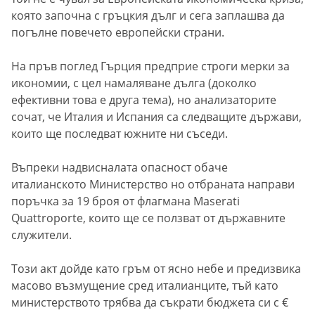
която започна с гръцкия дълг и сега заплашва да
погълне повечето европейски страни.
На пръв поглед Гърция предприе строги мерки за
икономии, с цел намаляване дълга (доколко
ефективни това е друга тема), но анализаторите
сочат, че Италия и Испания са следващите държави,
които ще последват южните ни съседи.
Въпреки надвисналата опасност обаче
италианското Министерство но отбраната направи
поръчка за 19 броя от флагмана Maserati
Quattroporte, които ще се ползват от държавните
служители.
Този акт дойде като гръм от ясно небе и предизвика
масово възмущение сред италианците, тъй като
министерството трябва да съкрати бюджета си с €