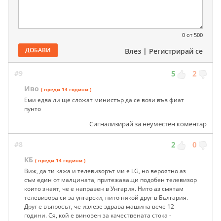
0
от 500
ДОБАВИ
Влез
|
Регистрирай се
#9
5
2
Иво
( преди 14 години )
Еми едва ли ще сложат министър да се вози във фиат
пунто
Сигнализирай за неуместен коментар
#8
2
0
КБ
( преди 14 години )
Виж, да ти кажа и телевизорът ми е LG, но вероятно аз
съм един от малцината, притежаващи подобен телевизор
които знаят, че е направен в Унгария. Нито аз смятам
телевизора си за унгарски, нито някой друг в България.
Друг е въпросът, че излезе здрава машина вече 12
години. Ся, кой е виновен за качествената стока -