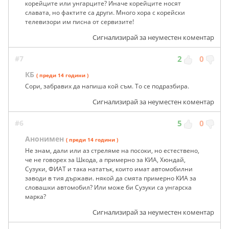
корейците или унгарците? Иначе корейците носят
славата, но фактите са други. Много хора с корейски
телевизори им писна от сервизите!
Сигнализирай за неуместен коментар
#7
2
0
КБ
( преди 14 години )
Сори, забравих да напиша кой съм. То се подразбира.
Сигнализирай за неуместен коментар
#6
5
0
Анонимен
( преди 14 години )
Не знам, дали или аз стреляме на посоки, но естествено,
че не говорех за Шкода, а примерно за КИА, Хюндай,
Сузуки, ФИАТ и така нататък, които имат автомобилни
заводи в тия държави. някой да смята примерно КИА за
словашки автомобил? Или може би Сузуки са унгарска
марка?
Сигнализирай за неуместен коментар