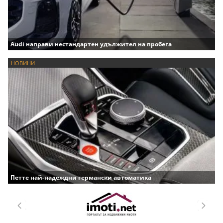
Audi направи нестандартен удължител на пробега
НОВИНИ
Петте най-надеждни германски автоматика