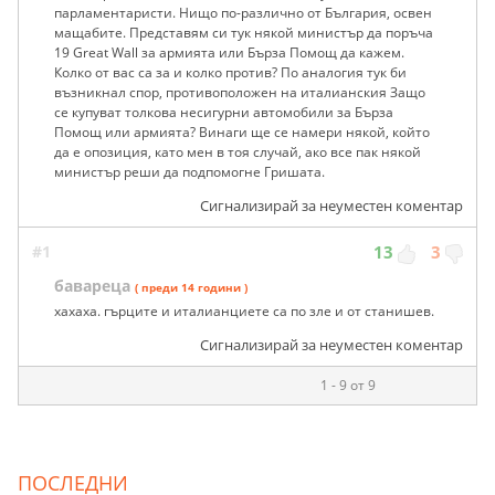
парламентаристи. Нищо по-различно от България, освен
мащабите. Представям си тук някой министър да поръча
19 Great Wall за армията или Бърза Помощ да кажем.
Колко от вас са за и колко против? По аналогия тук би
възникнал спор, противоположен на италианския Защо
се купуват толкова несигурни автомобили за Бърза
Помощ или армията? Винаги ще се намери някой, който
да е опозиция, като мен в тоя случай, ако все пак някой
министър реши да подпомогне Гришата.
Сигнализирай за неуместен коментар
#1
13
3
бавареца
( преди 14 години )
хахаха. гърците и италианциете са по зле и от станишев.
Сигнализирай за неуместен коментар
1 - 9 от 9
ПОСЛЕДНИ