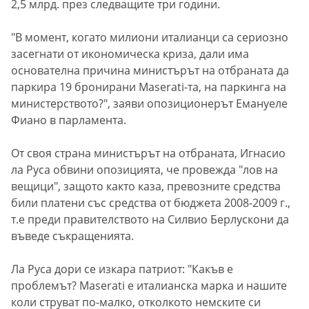
2,5 млрд. през следващите три години.
"В момент, когато милиони италианци са сериозно
засегнати от икономическа криза, дали има
основателна причина министърът на отбраната да
паркира 19 бронирани Maserati-та, на паркинга на
министерството?", заяви опозиционерът Емануеле
Фиано в парламента.
От своя страна министърът на отбраната, Игнасио
ла Руса обвини опозицията, че провежда "лов на
вещици", защото както каза, превозните средства
били платени със средства от бюджета 2008-2009 г.,
т.е преди правителството на Силвио Берлускони да
въведе съкращенията.
Ла Руса дори се изкара патриот: "Какъв е
проблемът? Maserati е италианска марка и нашите
коли струват по-малко, отколкото немските си