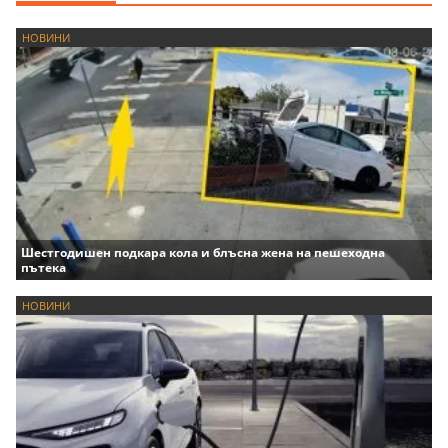
НОВИНИ
Шестгодишен подкара кола и блъсна жена на пешеходна
пътека
НОВИНИ