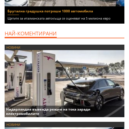
Брутална градушка потроши 1000 автомобила
Щетите за италианската автокъща се оценяват на 5 милиона евро
НАЙ-КОМЕНТИРАНИ
НОВИНИ
Нидерландия въвежда режим на тока заради
електромобилите
НОВИНИ