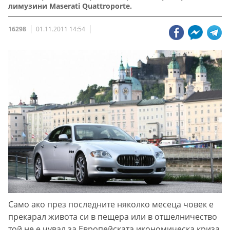
лимузини Maserati Quattroporte.
16298
01.11.2011 14:54
Само ако през последните няколко месеца човек е
прекарал живота си в пещера или в отшелничество
той не е чувал за Европейската икономическа криза,