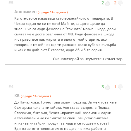
#5
2
2
Анонимен
( преди 14 години )
КБ, отново се изказваш като всезнайкото от пещерата. В
Чехия ходил ли си някога? Май не, защото щеше да
знаеш, че са луди фенове на "тахната" марка шкода, дори
смятат че е доста различна от ФВ. Луди фенове на шкода
и с право, все пак марката е една от най старите, ако
говориш с някой чех ще ти разкаже колко хубав е съпърба
и как е по добър от Е класата, ауди А6 и 5-та серия.
Сигнализирай за неуместен коментар
#4
3
1
КБ
( преди 14 години )
До Началника. Точно това имам предвид. За мен това не е
българска кола, а китайска. Ако става въпрос, в Полша,
Словакия, Унгария, Чехия...правят най-различни марки
автомобили и не ги смятат за свои. Защо тук смятаме
някакъв китайски продукт за наш и се гордеем с това?
Единственото положително нещо е, че има работни