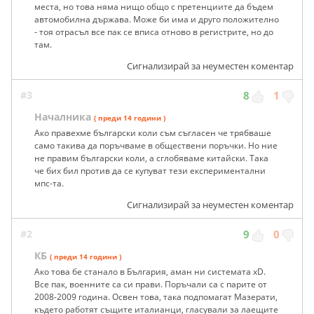
места, но това няма нищо общо с претенциите да бъдем
автомобилна държава. Може би има и друго положително
- тоя отрасъл все пак се вписа отново в регистрите, но до
там.
Сигнализирай за неуместен коментар
#3
8
1
Началника
( преди 14 години )
Ако правехме български коли съм съгласен че трябваше
само такива да поръчваме в обществени поръчки. Но ние
не правим български коли, а сглобяваме китайски. Така
че бих бил против да се купуват тези експериментални
мпс-та.
Сигнализирай за неуместен коментар
#2
9
0
КБ
( преди 14 години )
Ако това бе станало в България, аман ни системата xD.
Все пак, военните са си прави. Поръчали са с парите от
2008-2009 година. Освен това, така подпомагат Мазерати,
където работят същите италианци, гласували за лаещите