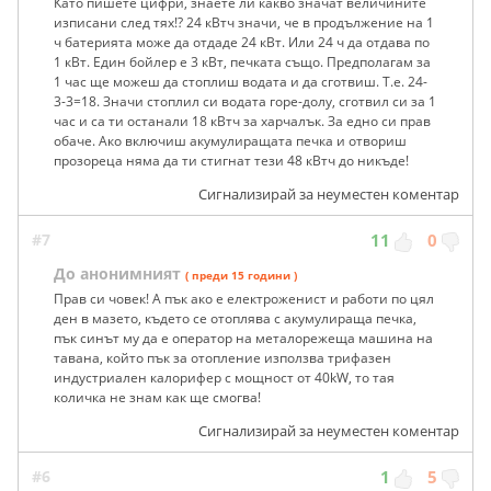
Като пишете цифри, знаете ли какво значат величините
изписани след тях!? 24 кВтч значи, че в продължение на 1
ч батерията може да отдаде 24 кВт. Или 24 ч да отдава по
1 кВт. Един бойлер е 3 кВт, печката също. Предполагам за
1 час ще можеш да стоплиш водата и да сготвиш. Т.е. 24-
3-3=18. Значи стоплил си водата горе-долу, сготвил си за 1
час и са ти останали 18 кВтч за харчалък. За едно си прав
обаче. Ако включиш акумулиращата печка и отвориш
прозореца няма да ти стигнат тези 48 кВтч до никъде!
Сигнализирай за неуместен коментар
#7
11
0
До анонимният
( преди 15 години )
Прав си човек! А пък ако е електроженист и работи по цял
ден в мазето, където се отоплява с акумулираща печка,
пък синът му да е оператор на металорежеща машина на
тавана, който пък за отопление използва трифазен
индустриален калорифер с мощност от 40kW, то тая
количка не знам как ще смогва!
Сигнализирай за неуместен коментар
#6
1
5