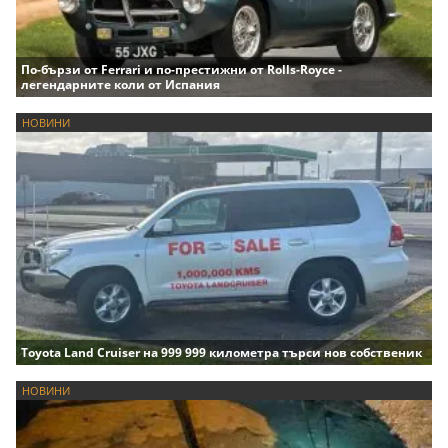
По-бързи от Ferrari и по-престижни от Rolls-Royce -
легендарните коли от Испания
НОВИНИ
Toyota Land Cruiser на 999 999 километра търси нов собственик
НОВИНИ