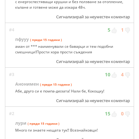
с енергоспестяващи крушки и без ползване за отопление,
къпане и готвене може да изкара 48ч.
Сигнализирай за неуместен коментар
#4
5
1
пфууу
( преди 15 години )
аман от *** наименували се баварци и тем подобни
смешници!Прости хора прости съждения
Сигнализирай за неуместен коментар
#3
10
4
Анонимен
( преди 15 години )
Абе, друго си е помпа-дюзата! Нали бе, Кокощку!
Сигнализирай за неуместен коментар
#2
15
0
лури
( преди 15 години )
Много ги знаете нещата тук!! Всезнайковци!