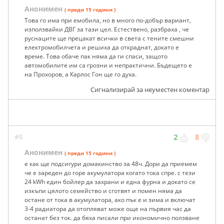
Анонимен
( преди 15 години )
Това го има при емобила, но в много по-добър вариант,
използвайки ДВГ за тази цел. Естествено, разбраха , че
руснаците ще прецакат всички в света с тените смешни
електромобилчета и решиха да откраднат, докато е
време. Това обаче пак няма да ги спаси, защото
автомобилите им са грозни и непрактични. Бъдещето е
на Прохоров, а Карлос Гон ще го духа.
Сигнализирай за неуместен коментар
#5
2
8
Анонимен
( преди 15 години )
е как ще подсигури домакинство за 48ч. Дори да приемем
че е зареден до горе акумулатора когато тока спре. с тези
24 kWh един бойлер да захрани и една фурна и докато се
изкъпи цялото семейство и сготвят и помен няма да
остане от тока в акумулатора, ако пък е и зима и включат
3-4 радиатора да отопляват може още на първия час да
останат без ток. да бяха писали при икономично ползване