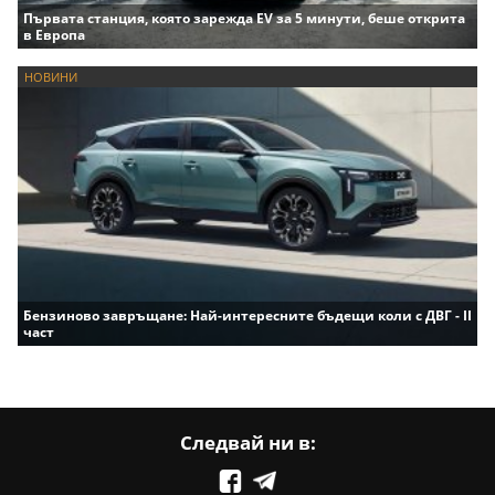
Първата станция, която зарежда EV за 5 минути, беше открита
в Европа
НОВИНИ
Бензиново завръщане: Най-интересните бъдещи коли с ДВГ - II
част
Следвай ни в: