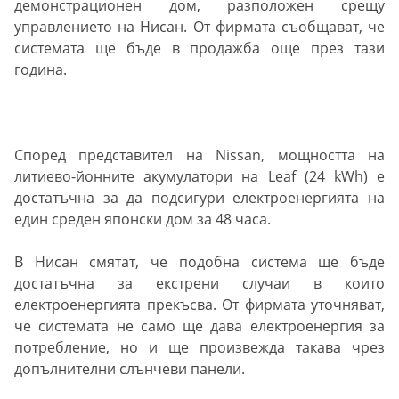
демонстрационен дом, разположен срещу
управлението на Нисан. От фирмата съобщават, че
системата ще бъде в продажба още през тази
година.
Според представител на Nissan, мощността на
литиево-йонните акумулатори на Leaf (24 kWh) е
достатъчна за да подсигури електроенергията на
един среден японски дом за 48 часа.
В Нисан смятат, че подобна система ще бъде
достатъчна за екстрени случаи в които
електроенергията прекъсва. От фирмата уточняват,
че системата не само ще дава електроенергия за
потребление, но и ще произвежда такава чрез
допълнителни слънчеви панели.