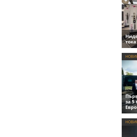
Нид
тока
НОВИ
Първ
за 5
Евро
НОВИ