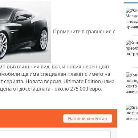
Убитият мъж на
Младежкия хълм в
Пловдив е от Кричим
Промените в сравнение с
Кола се преобърна по
таван на тротоар
мо във външния вид, вкл. и новия черен цвят
автомобили ще има специален плакет с името на
Това са последните дни,
 серията. Новата версия Ultimate Edition няма
в които цените ще се
изписват в лева и в
цена от досегашната - около 275 000 евро.
евро по закон
Хванаха за ден 29
шофьори с алкохол или
Напиши коментар
наркотици