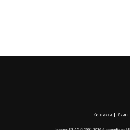
Контакти
Екип
Investor.BG AD © 2001-2026 Automedia.bg All 