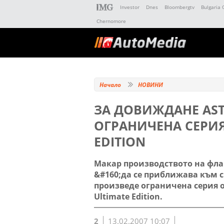
Investor
Dnes
Bloombergtv
Bulgaria 
Chernomore
Начало
НОВИНИ
ЗА ДОВИЖДАНЕ AST
ОГРАНИЧЕНА СЕРИЯ
EDITION
Макар производството на флаг
&#160;да се приближава към с
произведе ограничена серия о
Ultimate Edition.
2
13.02.2007 10:07