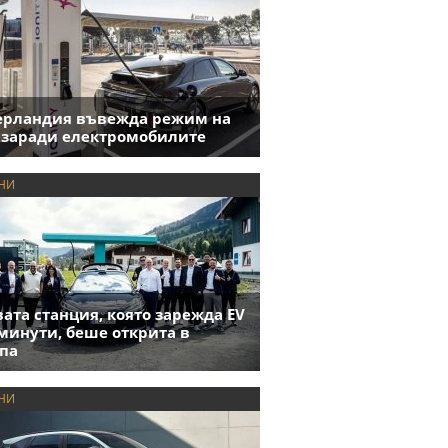
ерландия въвежда режим на
 заради електромобилите
НИ
ата станция, която зарежда EV
 минути, беше открита в
па
НИ