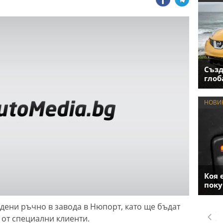
Създ
глоб
НОВИ
Коя 
поку
ени ръчно в завода в Нюпорт, като ще бъдат
от специални клиенти.