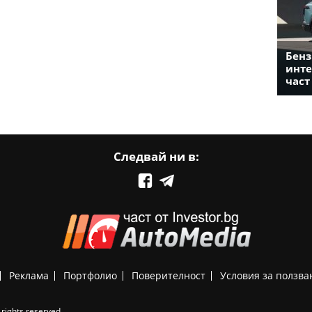
Бенз
инте
част
Следвай ни в:
Реклама
Портфолио
Поверителност
Условия за ползва
rights reserved.