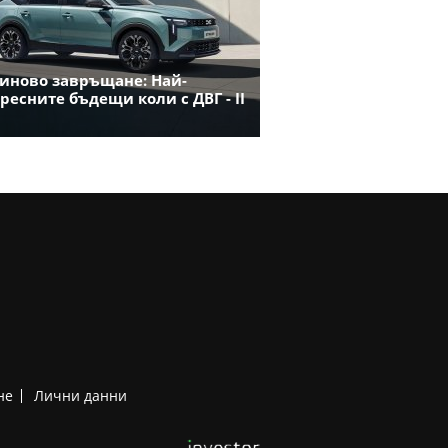
иново завръщане: Най-
ресните бъдещи коли с ДВГ - II
не
Лични данни