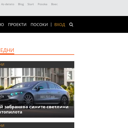
Az-deteto
Blog
Start
Posoka
Boec
НО
ПРОЕКТИ
ПОСОКИ
ВХОД
ЕДНИ
НИ
й забранява сините светлини
втопилота
НИ