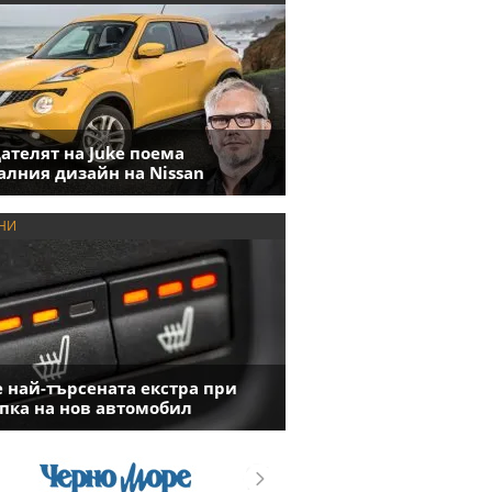
ателят на Juke поема
алния дизайн на Nissan
НИ
е най-търсената екстра при
пка на нов автомобил