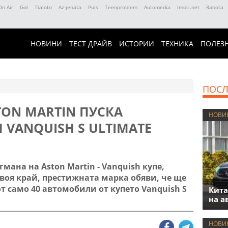
On Air
Gol
Tialoto
Az-jenata
Puls
Teenproblem
Automedia
Imoti.net
Rabota
НОВИНИ
ТЕСТ ДРАЙВ
ИСТОРИИ
ТЕХНИКА
ПОЛЕЗ
ПОСЛ
ON MARTIN ПУСКА
НОВИ
 VANQUISH S ULTIMATE
мана на Aston Martin - Vanquish купе,
воя край, престижната марка обяви, че ще
т само 40 автомобили от купето Vanquish S
Кита
на а
НОВИ