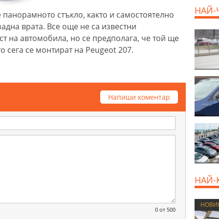
НАЙ-
е панорамното стъкло, както и самостоятелно
задна врата. Все още не са известни
т на автомобила, но се предполага, че той ще
о сега се монтират на Peugeot 207.
Напиши коментар
НАЙ-
НОВИ
0
от 500