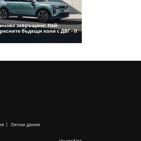
иново завръщане: Най-
ресните бъдещи коли с ДВГ - II
не
Лични данни