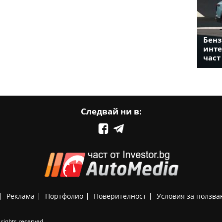
Бенз
инте
част
Следвай ни в:
Реклама
Портфолио
Поверителност
Условия за ползва
rights reserved.