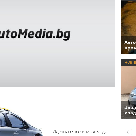
Авто
врем
НОВИ
Защо
хлад
Идеята e този модел да