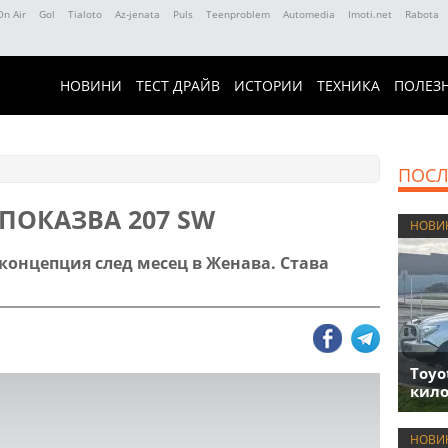
On Air
Gol
Tialoto
Az-jenata
Puls
Teenproblem
Automedia
Imoti.net
Rabota
НОВИНИ
ТЕСТ ДРАЙВ
ИСТОРИИ
ТЕХНИКА
ПОЛЕЗ
ПОСЛ
 ПОКАЗВА 207 SW
НОВИ
концепция след месец в Женава. Става
Toyo
кило
НОВИ