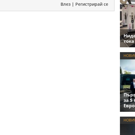
Влез
|
Регистрирай се
Нид
тока
НОВИ
Първ
за 5
Евро
НОВИ