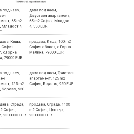
дава под наем,
Дуна
Двустаен апартамент,
65 m2 София, Младост
4, 550 EUR
продава, Къща, 100 m2
"Реч
София област, с.Горна
лига
Малина, 79000 EUR
Арда
деня
дава под наем, Тристаен
Воин
апартамент, 125 m2
срещ
София, Борово, 950 EUR
евро
продава, Сграда, 1100
Тайн
m2 София, Център,
отбо
2300000 EUR