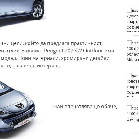
Двоен ръст на чревните
инфекции за седмица
във Варненско
чни цели, който да предлага практичност,
Вечерен крос ще се
проведе тази събота в
н отдих. В новият Peugeot 207 SW Outdoor има
Морската градина на
 модел. Нови материали, хромирани детайли,
Варна
ето, различен интериор.
Тази събота: откриват
ловния сезон за пернат
дивеч
Най-впечатляващо обаче,
ФК Девня гостува на
Атлетик (Провадия) за
Аматьорската купа