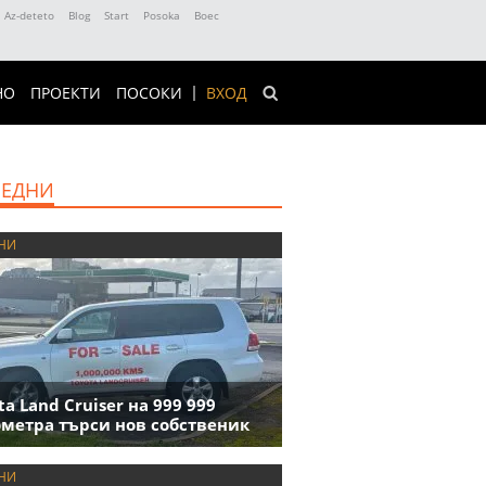
Az-deteto
Blog
Start
Posoka
Boec
НО
ПРОЕКТИ
ПОСОКИ
ВХОД
ЕДНИ
НИ
ta Land Cruiser на 999 999
метра търси нов собственик
НИ