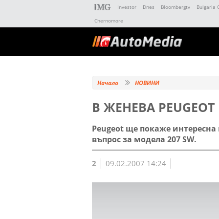
Investor
Dnes
Bloombergtv
Bulgaria 
Chernomore
Начало
НОВИНИ
В ЖЕНЕВА PEUGEOT
Peugeot ще покаже интересна 
въпрос за модела 207 SW.
2
09.02.2007 14:24