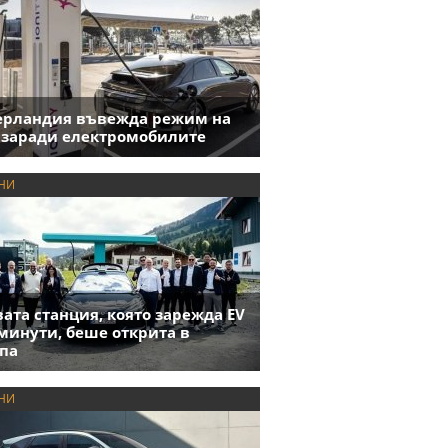
ерландия въвежда режим на
 заради електромобилите
НИ
ата станция, която зарежда EV
 минути, беше открита в
па
НИ