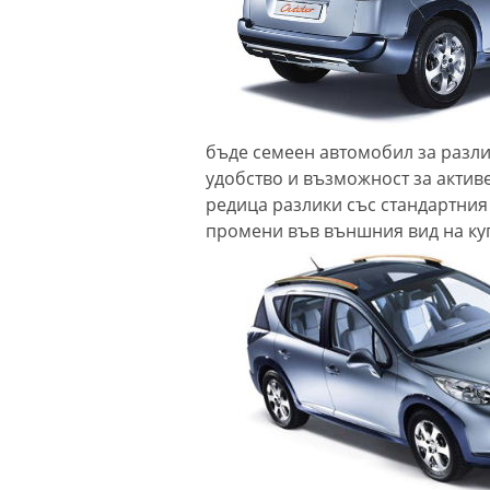
бъде семеен автомобил за разли
удобство и възможност за активе
редица разлики със стандартния
промени във външния вид на куп