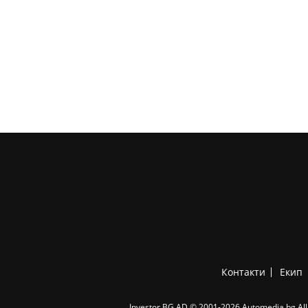
Контакти
Екип
Investor.BG AD © 2001-2026 Automedia.bg All 